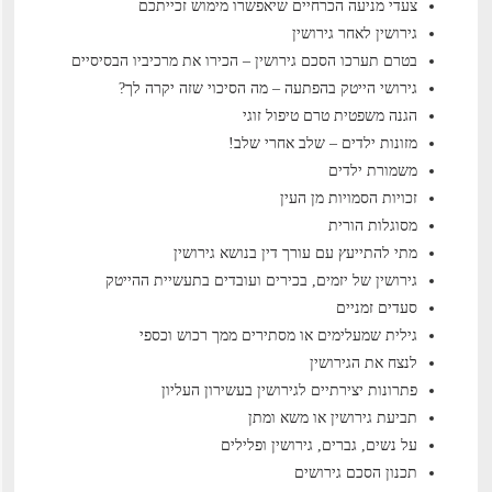
צעדי מניעה הכרחיים שיאפשרו מימוש זכייתכם
גירושין לאחר גירושין
בטרם תערכו הסכם גירושין – הכירו את מרכיביו הבסיסיים
גירושי הייטק בהפתעה – מה הסיכוי שזה יקרה לך?
הגנה משפטית טרם טיפול זוגי
מזונות ילדים – שלב אחרי שלב!
משמורת ילדים
זכויות הסמויות מן העין
מסוגלות הורית
מתי להתייעץ עם עורך דין בנושא גירושין
גירושין של יזמים, בכירים ועובדים בתעשיית ההייטק
סעדים זמניים
גילית שמעלימים או מסתירים ממך רכוש וכספי
לנצח את הגירושין
פתרונות יצירתיים לגירושין בעשירון העליון
תביעת גירושין או משא ומתן
על נשים, גברים, גירושין ופלילים
תכנון הסכם גירושים