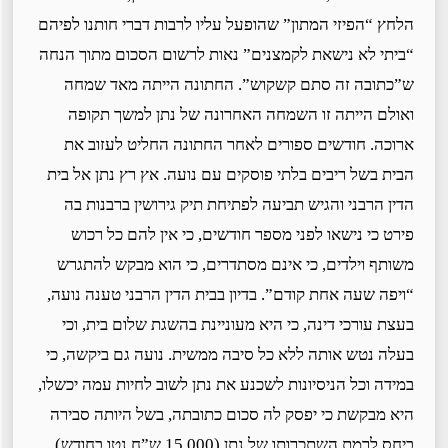
הלחץ “הפיזי המתון” שהופעל עליו לרבות דברי חותנו לפיהם
“ביתי לא נישאת לקמצנים” נאות לרשום הסכום מתוך הנחה
ש”כתובה זה סתם קשקוש”. החתונה הייתה מאד שמחה
ואולם הייתה זו השמחה האחרונה של נתן למשך תקופה
ארוכה. חודשים ספורים לאחר החתונה החליט לעזוב את
הבית בשל ריבים בלתי פוסקים עם נועה. אץ רץ נתן אל בית
הדין הרבני והגיש תביעה לפתיחת תיק גירושין ברבנות בה
פירט כי נישאו לפני מספר חודשים, כי אין להם כל רכוש
משותף וילדים, כי אינם מסתדרים, כי הוא מבקש להתגרש
“ויפה שעה אחת קודם”. בדיון בבית הדין הרבני טענה נועה,
בעצת עורכי דינה, כי היא מעוניינת בהשגת שלום בית, וכי
בעלה נטש אותה ללא כל סיבה ממשית. נועה גם ביקשה, כי
במידה וכל הניסיונות לשכנע את נתן לשוב לחיות עמה יכשלו,
היא מבקשת כי יפסק לה סכום כתובתה, בשל היותה סבירה
ביחס לרמת השתכרותו של נתן (15,000 ש”ח נטו בחודש)