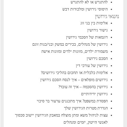
להתגרש או לא להתגרש
היסוסי גירושין ומלכודות דבש
נושאי גירושין
אלימות בין בני זוג
גישור גירושין
דוגמאות של הסכמי גירושין
גירושין של מנהלים, בכירים במשק ובני/בנות זוגם
משמורת ילדים, מזונות ילדים ומזונות אישה
הסכם גירושין
גירושין של עורכי דין
אלימות כלכלית או תחכום בהליכי גירושים?
גירושים מופלאים – איך לנסח הסכם גירושין
גירושין בהסכמה – איך זה עובד?
גירושין ידידותיים
הפסדת במשפט? איך מתכננים ערעור בר סיכוי
הגדרת מטרות הגירושין שלך
עצות לניהול משא ומתן מוצלח במאבק הגירושין
יישוב סכסוך
לאנשי הייטק, יזמים ומנהלים