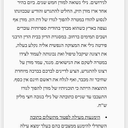
לגירושים. נילי נשואה למורן חמש שנים. ביום בהיר
אחד ארז מורן תיק, החליט להתגרש והודיע שבכוונתו
לנסוע להודו במטרה להפוך לגורו של דת הזן. מורן אף
נצפה בארץ כשהוא מברך בהודית ספרותית עוברים
ושבים תמימים ברחוב. במסגרת הדיון בבית הדין הרבני
פירטה נילי את המצוקה הנפשית אליה נקלע בעלה,
את רצונה שיקבל טיפול ואת נכונותה לעמוד לצידו
במטרה לשקם את הנישואים. מנגד, עמד מורן על
רצונו להתגרש, הציע לדיינים לברכם בברכה מיוחדת
שחיבר זה מכבר, ואף לגלח את ראשם חינם אין כסף.
התוצאה הייתה כי תוכניותיו של מורן להפוך לגורו
התעכבו עד שגייס כתובתה של נילי בגובה חצי מליון
ש”ח.
הימנעות מעילה לפטור מתשלום כתובה
השתדלי להימנע ממצבים בהם בעלך ימצא עילה