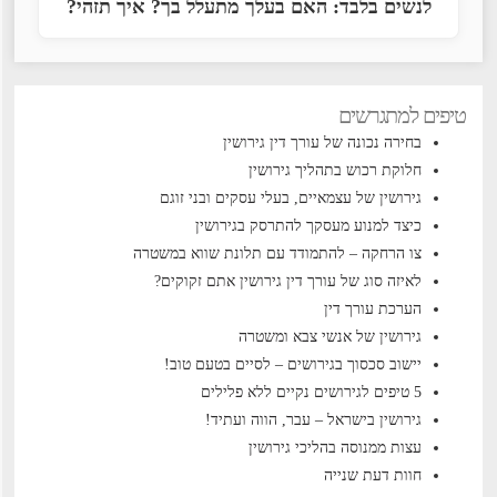
לנשים בלבד: האם בעלך מתעלל בך? איך תזהי?
טיפים למתגרשים
בחירה נכונה של עורך דין גירושין
חלוקת רכוש בתהליך גירושין
גירושין של עצמאיים, בעלי עסקים ובני זוגם
כיצד למנוע מעסקך להתרסק בגירושין
צו הרחקה – להתמודד עם תלונת שווא במשטרה
לאיזה סוג של עורך דין גירושין אתם זקוקים?
הערכת עורך דין
גירושין של אנשי צבא ומשטרה
יישוב סכסוך בגירושים – לסיים בטעם טוב!
5 טיפים לגירושים נקיים ללא פלילים
גירושין בישראל – עבר, הווה ועתיד!
עצות ממנוסה בהליכי גירושין
חוות דעת שנייה