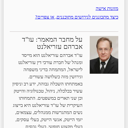
מזונות אישה
כיצד מתכוננים לגירושים מתוכננים, או צפויים?
על מחבר המאמר: עו"ד
אברהם עזריאלנט
עו"ד אברהם עזריאלנט הוא מייסד
ומנהל של חברת עורכי דין עזריאלנט
לישראל, המתמחה בדיני משפחה
וגירושין מזה כשלושה עשורים.
באמתחתו השכלה גבוהה, ידע רב וניסיון
עשיר בכלכלה, ניהול, טכנולוגיה והייטק
וכן שני תארים במשפטים. התמחותו
העיקרית של עו"ד עזריאלנט היא בייצוג
נשים המתגרשות ממנהלים, עצמאים,
יזמי הייטק, אנשי הייטק, בעלי עסקים,
בעלי מקצוע חופשי, בעלי נכסים