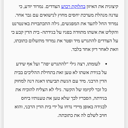
קיצונית את האיזון
בחלוקת רכוש
הצדדים. נמרוד יודע, כי
עדנה מנהלת מערכת יחסים מחוץ לנישואים עם גבר אחר.
נמרוד החל לתעד את המפגשים, גילה התכתבויות באינטרנט
והקליט את אשתו מתוודה בפניו על בגידתה- בית הדין קבע כי
על הצדדים להתגרש מיד ופטר את נמרוד מתשלום כתובתו,
וזאת לאחר דיון אחד בלבד.
לעומתו, רצה גילי “להתגרש יפה” ועל אף שידע
על בגידת אשתו לא טען זאת בתחילת ההליכים בבית
הדין הרבני. מיד עם הגשת תביעתו דאגה דנה למחוק
כל זכר לקיומו של הקשר. גילי לא הצליח להוכיח את
בגידתה, הסבריו לכך שלא טען את טענותיו ביחס
לבגידה באופן מיידי נדחו על ידי בית הדין הרבני, והוא
חויב לשלם לה את כתובתה.