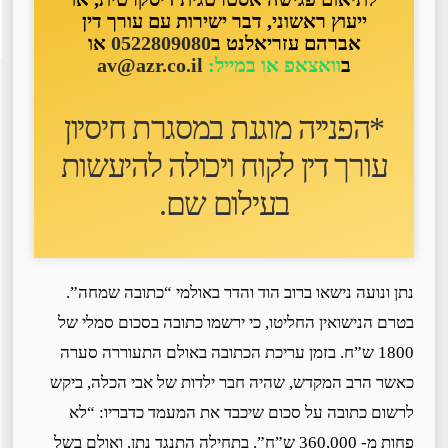
ייעוץ ראשוני, דבר ישירות עם עורך דין
אברהם עזריאלנט ב
0522809080
או
ב
וואצאפ או במייל:
av@azr.co.il
*הפנייה מוגנת במסגרת חיסיון
עורך דין לקוח ו
יכולה להיעשות
בעילום שם
.
נתן ונועה נישאו ברוב הוד והדר באולמי “כתובה שמחה”.
בטרם הנישואין החליטו, כי ירשמו כתובה בסכום סמלי של
1800 ש”ח. בזמן עריכת הכתובה באולם התעוררה סערה
כאשר הרב המקדש, שהיה חבר ילדות של אבי הכלה, ביקש
לרשום כתובה על סכום שיכבד את המעמד כדבריו: “לא
פחות מ- 360,000 ש”ח”. בתחילה התנגד נתן, ואולם בשל