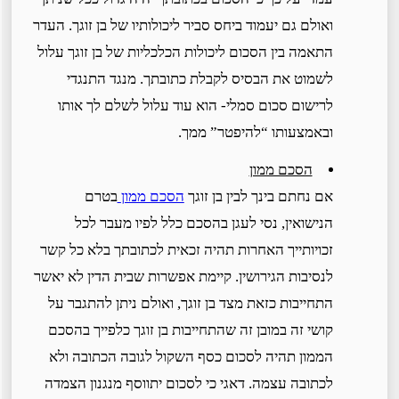
ואולם גם יעמוד ביחס סביר ליכולותיו של בן זוגך. העדר
התאמה בין הסכום ליכולות הכלכליות של בן זוגך עלול
לשמוט את הבסיס לקבלת כתובתך. מנגד התנגדי
לרישום סכום סמלי- הוא עוד עלול לשלם לך אותו
ובאמצעותו “להיפטר” ממך.
הסכם ממון
אם נחתם בינך לבין בן זוגך
הסכם ממון
בטרם
הנישואין, נסי לעגן בהסכם כלל לפיו מעבר לכל
זכויותייך האחרות תהיה זכאית לכתובתך בלא כל קשר
לנסיבות הגירושין. קיימת אפשרות שבית הדין לא יאשר
התחייבות כזאת מצד בן זוגך, ואולם ניתן להתגבר על
קושי זה במובן זה שהתחייבות בן זוגך כלפייך בהסכם
הממון תהיה לסכום כסף השקול לגובה הכתובה ולא
לכתובה עצמה. דאגי כי לסכום יתווסף מנגנון הצמדה