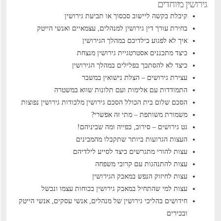
גירושין מיוחדים
קיבלת בקשה ליישוב סכסוך או תביעת גירושין
בחירת עורך דין גירושין למנהלים, עצמאיים ואנשי הייטק
איך לא לפגוע בילדיכם במהלך הגירושין
כיצד מתכננים אסטרטגיית גירושין מנצחת
כיצד לא להסתבך בפלילים במהלך הגירושין
עצירת גירושים – הצלת נישואין במשבר
התמודדות עם אלימות ועם תלונות שווא במשטרה
הסכם שלום בית הכולל הסכם גירושין
מלכודות גירושין נפוצות
משמורת משותפת – מתי זה אפשרי?
גט גירושים – סירוב, כפייה ומה שביניהם!
העצות הגרועות ביותר שתקבלו מהמבינים
עצות להורי מתגרשים כיצד לסייע לילדיהם
עצות להתנהגות עם קרובי משפחה
עצות לחיזוק הנפש במאבק הגירושין
עצות למי שהתחיל במאבק גירושין בכוחות עצמו ונכשל
חידושים בהליכי גירושין של מנהלים, אנשי עסקים, אנשי הייטק
ובכירים