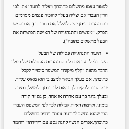
לפטור עצמו מתשלום כתובתך ויצליח לתעד זאת. לפי
הדין העברי אם יצליח בעלך להוכיח פגמים מסוימים
בהתנהגותך ניתן יהיה לשלול את כתובתך (ראו בהמשך
הפרק: “מעשים והתנהגויות של האישה הפוטרות את
הבעל מתשלום כתובה").
תיעוד התנהגויות פסולות של הבעל
השתדלי לתעד את כל ההתנהגויות הפסולות של בעלך.
הדבר מהווה “קלף מיקוח” המשפר סיכוייך לקבל
כתובתך. אם בעלך הביאך למצב בו הוא מאוס עלייך,
יכול הדבר להקים לך זכאות לכתובתך. למשל, במידה
ובעלך בוגד בך עם אחרת או אחר, כן גם זה קורה
בימינו, וקיימות ראיות קבילות לכך לפי המשפט העברי
הרי שהוא נחשב ל”רועה זונות” ויחויב בתשלום
כתובתך.אפרים הנשוי לחנה נסע עם “ידידתו” רוחמה