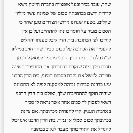
שחר, עובד בכיר ובעל אופציות בחברת הייטק נישא
לדורית ורשם בכתובתה סכום של שמונה עשר מיליון
שקלים. בשעה שנדונו גירושי הצדדים טען שחר כי
הסכום מעיד על חוסר כוונתו להתחייב ועל כן אין
לחייבו לפי הכתובה. בית הדין קיבל טענתו והחליט
להעמיד את הכתובה על סכום סביר. שחר חויב במיליון
ש”ח בלבד… בית הדין הרבני מוסמך לפסוק לחובתך
סכום נמוך מזה שנקבת בכתובתך אם התחייבותך אינה
סבירה. למשל אם נקבת בסכום דמיוני, בית הדין הרבני
יגיע בדרגת סבירות גבוהה למסקנה לפיה לא התכוונת
שיהיה תוקף להתחייבות שלך, ואולם בית הדין הרבני
רשאי לפסוק לך סכום אחר אשר נראה לו סביר
בנסיבות העניין, קרי להפחית מכתובתך. אם ציינת
בכתובתך סכום סמלי או נמוך. בית הדין הרבני אינו יכול
להגדיל את התחייבותך מעבר לנקוב בכתובה.