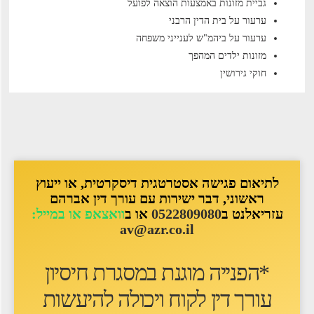
גביית מזונות באמצעות הוצאה לפועל
ערעור על בית הדין הרבני
ערעור על ביהמ"ש לענייני משפחה
מזונות ילדים המהפך
חוקי גירושין
לתיאום פגישה אסטרטגית דיסקרטית, או ייעוץ
ראשוני, דבר ישירות עם עורך דין אברהם
עזריאלנט ב
0522809080
או ב
וואצאפ או במייל:
av@azr.co.il
*הפנייה מוגנת במסגרת חיסיון
עורך דין לקוח ו
יכולה להיעשות