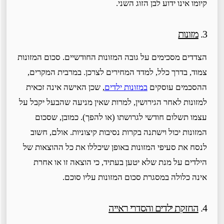
קיומו אינו ידוע לבן הזוג השני.
3.
מזונות
הצדדים מסכימים על גובה המזונות החודשיים. סכום המזונות
צמוד, בדרך כלל, למדד המחירים לצרכן. במרבית המקרים,
ההסכמים עוסקים
במזונות ילדים
, שכן האישה אינה זכאית
למזונות לאחר הגירושין, למרות שאין מניעה שהבעל יקבל על
עצמו תשלום חודשי לגרושתו (או להפך). כמובן, שסכום
המזונות יכול וישתנה בקרות נסיבות קיצוניות. אולם, חשוב
לנסח את סעיפי המזונות באופן שיכללו את כל ההוצאות של
הילדים על מנת שלא יטען בעתיד, כי הוצאה זו או אחרת
אינה כלולה במסגרת סכום המזונות עליו סוכם.
4.
החזקת ילדים והסדרי ראייה