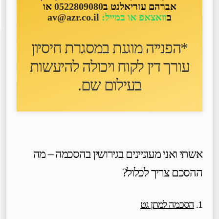
אברהם עזריאלנט ב
0522809080
או
ב
וואצאפ או במייל:
av@azr.co.il
*הפנייה מוגנת במסגרת חיסיון
עורך דין לקוח ו
יכולה להיעשות
בעילום שם
.
אשתי ואני מעוניינים בגירושין בהסכמה – מה
ההסכם צריך לכלול?
1.
הסכמה למתן גט