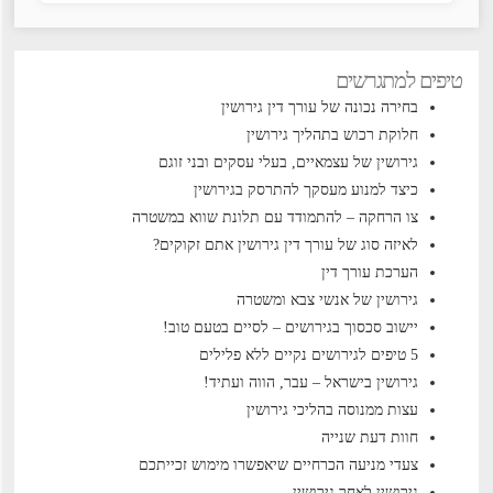
טיפים למתגרשים
בחירה נכונה של עורך דין גירושין
חלוקת רכוש בתהליך גירושין
גירושין של עצמאיים, בעלי עסקים ובני זוגם
כיצד למנוע מעסקך להתרסק בגירושין
צו הרחקה – להתמודד עם תלונת שווא במשטרה
לאיזה סוג של עורך דין גירושין אתם זקוקים?
הערכת עורך דין
גירושין של אנשי צבא ומשטרה
יישוב סכסוך בגירושים – לסיים בטעם טוב!
5 טיפים לגירושים נקיים ללא פלילים
גירושין בישראל – עבר, הווה ועתיד!
עצות ממנוסה בהליכי גירושין
חוות דעת שנייה
צעדי מניעה הכרחיים שיאפשרו מימוש זכייתכם
גירושין לאחר גירושין