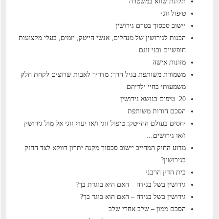
תלונת שווא במשטרה
טיפול זוגי
יישוב סכסוך בטרם גירושין
הכנות לגירושין של מנהלים, אנשי הייטק, יזמים, בעלי מקצועות
חופשיים ובני זוגם
מזונות אישה
משמורת משותפת בגיל הרך: מדריך לאבות שרוצים לקחת חלק
משמעותי בחיי ילדיהם
20 טיפים בנושא גירושין
הסכם הורות משותפת
יחסים בעולם ההייטק: טיפול זוגי ו/או יעוץ זוגי אל מול גירושין
ו/או גירושים…
מדוע החוק המחייב יישוב סכסוך מקנה יתרון דווקא לצד החזק
בגירושין?
בית הדין הרבני
גירושין בשל בגידה – האם היא בוגדת בך?
גירושין בשל בגידה – האם הוא בוגד בך?
הסכם ממון – שלב אחרי שלב