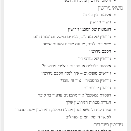
היסוסי גירושין ומלכודות דבש
נושאי גירושין
אלימות בין בני זוג
גישור גירושין
דוגמאות של הסכמי גירושין
גירושין של מנהלים, בכירים במשק ובני/בנות זוגם
משמורת ילדים, מזונות ילדים ומזונות אישה
הסכם גירושין
גירושין של עורכי דין
אלימות כלכלית או תחכום בהליכי גירושים?
גירושים מופלאים – איך לנסח הסכם גירושין
גירושין בהסכמה – איך זה עובד?
גירושין ידידותיים
הפסדת במשפט? איך מתכננים ערעור בר סיכוי
הגדרת מטרות הגירושין שלך
עצות לניהול משא ומתן מוצלח במאבק הגירושין
יישוב סכסוך
לאנשי הייטק, יזמים ומנהלים
גירושין מיוחדים