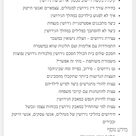
קיבלת בקשה ליישוב סכסוך או תביעת גירושין
בחירת עורך דין גירושין למנהלים, עצמאיים ואנשי הייטק
איך לא לפגוע בילדיכם במהלך הגירושין
כיצד מתכננים אסטרטגיית גירושין מנצחת
כיצד לא להסתבך בפלילים במהלך הגירושין
עצירת גירושים – הצלת נישואין במשבר
התמודדות עם אלימות ועם תלונות שווא במשטרה
הסכם שלום בית הכולל הסכם גירושין
מלכודות גירושין נפוצות
משמורת משותפת – מתי זה אפשרי?
גט גירושים – סירוב, כפייה ומה שביניהם!
העצות הגרועות ביותר שתקבלו מהמבינים
עצות להורי מתגרשים כיצד לסייע לילדיהם
עצות להתנהגות עם קרובי משפחה
עצות לחיזוק הנפש במאבק הגירושין
עצות למי שהתחיל במאבק גירושין בכוחות עצמו ונכשל
חידושים בהליכי גירושין של מנהלים, אנשי עסקים, אנשי הייטק
ובכירים
מידע נוסף