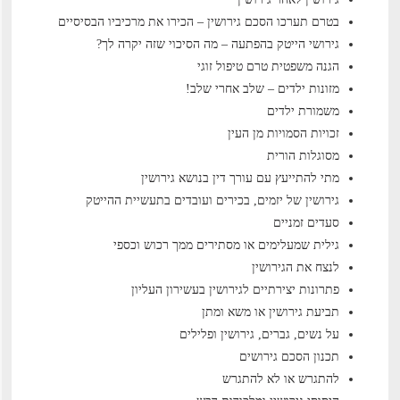
בטרם תערכו הסכם גירושין – הכירו את מרכיביו הבסיסיים
גירושי הייטק בהפתעה – מה הסיכוי שזה יקרה לך?
הגנה משפטית טרם טיפול זוגי
מזונות ילדים – שלב אחרי שלב!
משמורת ילדים
זכויות הסמויות מן העין
מסוגלות הורית
מתי להתייעץ עם עורך דין בנושא גירושין
גירושין של יזמים, בכירים ועובדים בתעשיית ההייטק
סעדים זמניים
גילית שמעלימים או מסתירים ממך רכוש וכספי
לנצח את הגירושין
פתרונות יצירתיים לגירושין בעשירון העליון
תביעת גירושין או משא ומתן
על נשים, גברים, גירושין ופלילים
תכנון הסכם גירושים
להתגרש או לא להתגרש