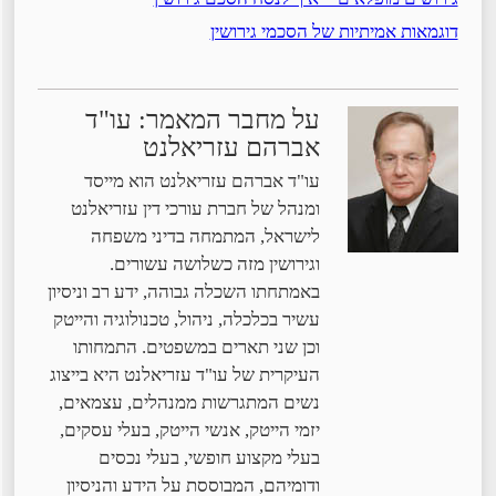
דוגמאות אמיתיות של הסכמי גירושין
על מחבר המאמר: עו"ד
אברהם עזריאלנט
עו"ד אברהם עזריאלנט הוא מייסד
ומנהל של חברת עורכי דין עזריאלנט
לישראל, המתמחה בדיני משפחה
וגירושין מזה כשלושה עשורים.
באמתחתו השכלה גבוהה, ידע רב וניסיון
עשיר בכלכלה, ניהול, טכנולוגיה והייטק
וכן שני תארים במשפטים. התמחותו
העיקרית של עו"ד עזריאלנט היא בייצוג
נשים המתגרשות ממנהלים, עצמאים,
יזמי הייטק, אנשי הייטק, בעלי עסקים,
בעלי מקצוע חופשי, בעלי נכסים
ודומיהם, המבוססת על הידע והניסיון