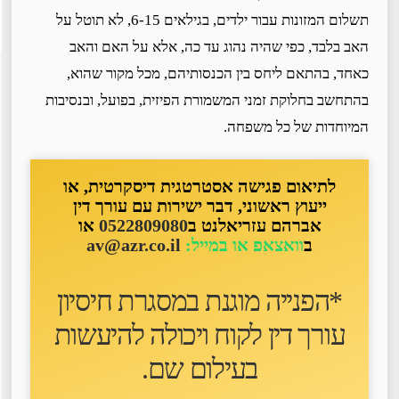
תשלום המזונות עבור ילדים, בגילאים 6-15, לא תוטל על
האב בלבד, כפי שהיה נהוג עד כה, אלא על האם והאב
כאחד, בהתאם ליחס בין הכנסותיהם, מכל מקור שהוא,
בהתחשב בחלוקת זמני המשמורת הפיזית, בפועל, ובנסיבות
המיוחדות של כל משפחה.
לתיאום פגישה אסטרטגית דיסקרטית, או
ייעוץ ראשוני, דבר ישירות עם עורך דין
אברהם עזריאלנט ב
0522809080
או
ב
וואצאפ או במייל:
av@azr.co.il
*הפנייה מוגנת במסגרת חיסיון
עורך דין לקוח ו
יכולה להיעשות
בעילום שם
.