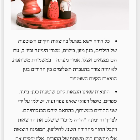
כל הורה יישא בפועל בהוצאות הקיום השוטפות
של הילדים, כגון מזון, בילוים, מוצרי היגיינה וכיו”ב, עת
הם נמצאים אצלו. אמור מעתה – במשמורת משותפת,
לא יהיה צורך בהעברת תשלומים בין ההורים בגין
הוצאות הקיום השוטפות.
הוצאות שאינן הוצאות קיום שוטפות כגון: ביגוד,
ספרים, טיפול רפואי שאינו צפוי ועוד, ישולמו על ידי
שני ההורים במשותף, בהתאם ליחס הכנסותיהם.
לצורך זה ימונה “הורה מרכז” שישלם את ההוצאות
ויקבל החזר מההורה השני. לחילופין, תמומנה הוצאות
אלו מחשבון בנק משותף של ההורים, אליו יפקידו את