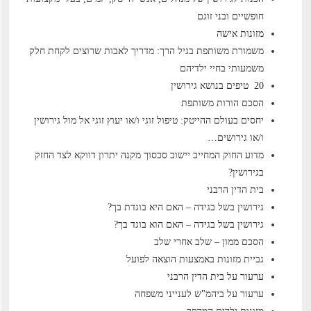
חופשיים ובני זוגם
מזונות אישה
משמורת משותפת בגיל הרך: מדריך לאבות שרוצים לקחת חלק
משמעותי בחיי ילדיהם
20 טיפים בנושא גירושין
הסכם הורות משותפת
יחסים בעולם ההייטק: טיפול זוגי ו/או יעוץ זוגי אל מול גירושין
ו/או גירושים…
מדוע החוק המחייב יישוב סכסוך מקנה יתרון דווקא לצד החזק
בגירושין?
בית הדין הרבני
גירושין בשל בגידה – האם היא בוגדת בך?
גירושין בשל בגידה – האם הוא בוגד בך?
הסכם ממון – שלב אחרי שלב
גביית מזונות באמצעות הוצאה לפועל
ערעור על בית הדין הרבני
ערעור על ביהמ"ש לענייני משפחה