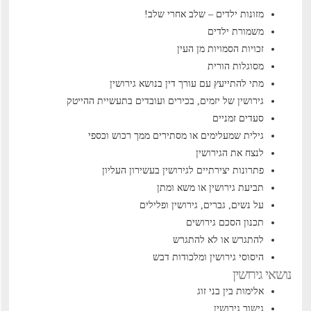
מזונות ילדים – שלב אחרי שלב!
משמורת ילדים
זכויות הסמויות מן העין
מסוגלות הורית
מתי להתייעץ עם עורך דין בנושא גירושין
גירושין של יזמים, בכירים ועובדים בתעשיית ההייטק
סעדים זמניים
גילית שמעלימים או מסתירים ממך רכוש וכספי
לנצח את הגירושין
פתרונות יצירתיים לגירושין בעשירון העליון
תביעת גירושין או משא ומתן
על נשים, גברים, גירושין ופלילים
תכנון הסכם גירושים
להתגרש או לא להתגרש
היסוסי גירושין ומלכודות דבש
נושאי גירושין
אלימות בין בני זוג
גישור גירושין