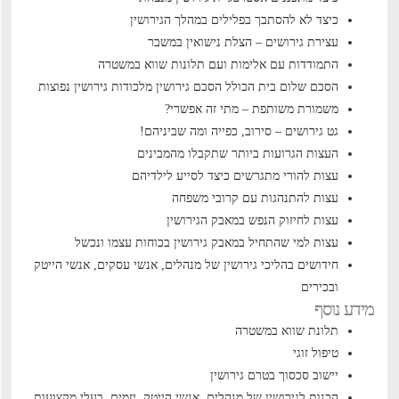
כיצד לא להסתבך בפלילים במהלך הגירושין
עצירת גירושים – הצלת נישואין במשבר
התמודדות עם אלימות ועם תלונות שווא במשטרה
הסכם שלום בית הכולל הסכם גירושין
מלכודות גירושין נפוצות
משמורת משותפת – מתי זה אפשרי?
גט גירושים – סירוב, כפייה ומה שביניהם!
העצות הגרועות ביותר שתקבלו מהמבינים
עצות להורי מתגרשים כיצד לסייע לילדיהם
עצות להתנהגות עם קרובי משפחה
עצות לחיזוק הנפש במאבק הגירושין
עצות למי שהתחיל במאבק גירושין בכוחות עצמו ונכשל
חידושים בהליכי גירושין של מנהלים, אנשי עסקים, אנשי הייטק
ובכירים
מידע נוסף
תלונת שווא במשטרה
טיפול זוגי
יישוב סכסוך בטרם גירושין
הכנות לגירושין של מנהלים, אנשי הייטק, יזמים, בעלי מקצועות