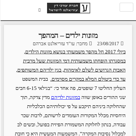
מזונות ילדים – המהפך
23/08/2017
מחבר: עו"ד עזריאלנט אברהם
ביולי 2017 חל מהפך משמעותי בנושא מזונות הילדים,
במסגרתו הופחתו משמעותית דמי המזונות שעל מרבית
האבות הגרושים לשלם לאימהות, בגין ילדיהם המשותפים,
עד כדי ביטולם המלא במקרים מסוימים.
בבית המשפט
העליון החליטו 7 שופטים, פה אחד כי: “בגילאי 6-15 חבים
שני ההורים באופן שווה
במזונות ילדיהם
מדין צדקה, תוך
שהחלוקה ביניהם תיקבע על פי יכולותיהם הכלכליות
היחסיות מכלל המקורות העומדים לרשותם, לרבות שכר
עבודה, בנתון לחלוקת המשמורת הפיזית בפועל, ובשים לב
למכלול נסיבות המקרה”. המשמעות המעשית היא כי חובת