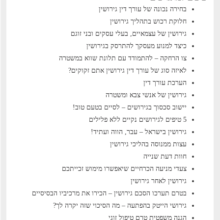
בחירה נכונה של עורך דין גירושין
חלוקת רכוש בתהליך גירושין
גירושין של עצמאיים, בעלי עסקים ובני זוגם
כיצד למנוע מעסקך להתרסק בגירושין
צו הרחקה – להתמודד עם תלונת שווא במשטרה
לאיזה סוג של עורך דין גירושין אתם זקוקים?
הערכת עורך דין
גירושין של אנשי צבא ומשטרה
יישוב סכסוך בגירושים – לסיים בטעם טוב!
5 טיפים לגירושים נקיים ללא פלילים
גירושין בישראל – עבר, הווה ועתיד!
עצות ממנוסה בהליכי גירושין
חוות דעת שנייה
צעדי מניעה הכרחיים שיאפשרו מימוש זכייתכם
גירושין לאחר גירושין
בטרם תערכו הסכם גירושין – הכירו את מרכיביו הבסיסיים
גירושי הייטק בהפתעה – מה הסיכוי שזה יקרה לך?
הגנה משפטית טרם טיפול זוגי