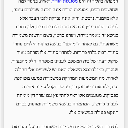
המפתח בהליך זה הינו
מסוגלות הורית
ראויה. בניגוד למה
שחושבים רבים, מסוגלות הורית אינה תכונה שנולדים עימה,
אלא מיומנות נרכשת, והיא אינה נבדקת לגבי העבר אלא
לעתיד. הבנת עניין זה היא חיונית לגברים רבים, ולכן כתבנו
בנושא זה מאמר מיוחד, ויצרנו סרטון, בשם “השגת משמורת
משותפת”. גם לאחר ה”מהפך” בנושא מזונות הילדים נותרו
סוגיות רבות בלתי פתורות. לפתרון סוגיות אלו הורחב מאוד
שיקול דעתו של בית המשפט לענייני משפחה. חלק מהבעיות
שנוצרו, כמו לדוגמא השאלה האם יש לשינויים אלו תחולה
לאחור, מה המשמעות המדויקת במשמורת כמעט משותפת
ועוד, ילוו אותנו עוד זמן רב, עד שתתקבל עמדה אחידה
בפסיקה. מטעמים אלו ראוי להתייעץ עם עורך דין מומחה
לענייני גירושין, המתמחה בנושאי משמורת ומזונות, בטרם
תינקט פעולה בנושאים אלו.
לסיכום, כאשר מתקיימת משמורת משותפת בפועל, והכנסות