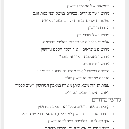
דוגמאות של הסכמי גירושין
גירושין של מנהלים, בכירים במשק ובני/בנות זוגם
משמורת ילדים, מזונות ילדים ומזונות אישה
הסכם גירושין
גירושין של עורכי דין
אלימות כלכלית או תחכום בהליכי גירושים?
גירושים מופלאים – איך לנסח הסכם גירושין
גירושין בהסכמה – איך זה עובד?
גירושין ידידותיים
הפסדת במשפט? איך מתכננים ערעור בר סיכוי
הגדרת מטרות הגירושין שלך
עצות לניהול משא ומתן מוצלח במאבק הגירושין
יישוב סכסוך
לאנשי הייטק, יזמים ומנהלים
גירושין מיוחדים
קיבלת בקשה ליישוב סכסוך או תביעת גירושין
בחירת עורך דין גירושין למנהלים, עצמאיים ואנשי הייטק
איך לא לפגוע בילדיכם במהלך הגירושין
כיצד מתכננים אסטרטגיית גירושין מנצחת