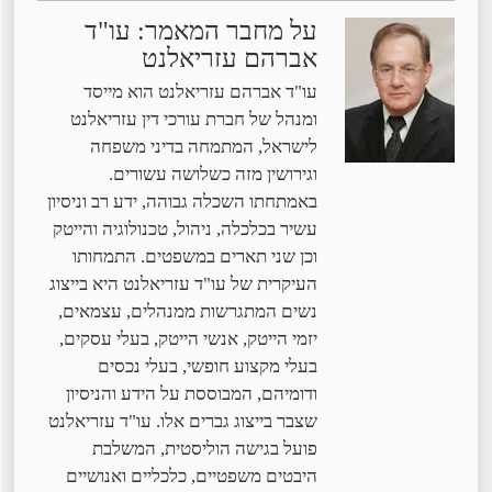
על מחבר המאמר: עו"ד
אברהם עזריאלנט
עו"ד אברהם עזריאלנט הוא מייסד
ומנהל של חברת עורכי דין עזריאלנט
לישראל, המתמחה בדיני משפחה
וגירושין מזה כשלושה עשורים.
באמתחתו השכלה גבוהה, ידע רב וניסיון
עשיר בכלכלה, ניהול, טכנולוגיה והייטק
וכן שני תארים במשפטים. התמחותו
העיקרית של עו"ד עזריאלנט היא בייצוג
נשים המתגרשות ממנהלים, עצמאים,
יזמי הייטק, אנשי הייטק, בעלי עסקים,
בעלי מקצוע חופשי, בעלי נכסים
ודומיהם, המבוססת על הידע והניסיון
שצבר בייצוג גברים אלו. עו"ד עזריאלנט
פועל בגישה הוליסטית, המשלבת
היבטים משפטיים, כלכליים ואנושיים