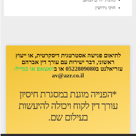
מזונות ילדים המהפך
חוקי גירושין
לתיאום פגישה אסטרטגית דיסקרטית, או ייעוץ
ראשוני, דבר ישירות עם עורך דין אברהם
עזריאלנט ב
0522809080
או ב
וואצאפ או במייל:
av@azr.co.il
*הפנייה מוגנת במסגרת חיסיון
עורך דין לקוח ו
יכולה להיעשות
בעילום שם
.