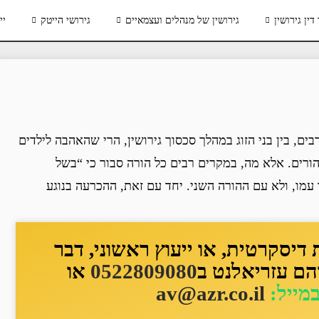
דין גירושין
גירושין של מנהלים ועצמאיים
גירושי הייטק
יי
ים, בין בני הזוג במהלך סכסוך גירושין, הרי שהאהבה לילדים
ורים. אלא מה, במקרים רבים כל הורה סבור כי “בשל
 עמו, ולא עם ההורה השני. יחד עם זאת, ההכרעה בנוגע
יסקרטית, או ייעוץ ראשוני, דבר
הם עזריאלנט ב
0522809080
או
במייל:
av@azr.co.il