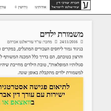
אודותינו
גירושין
עורך 
משמורת ילדים
24/11/2016
מחבר: עו"ד עזריאלנט אברהם
בניגוד גמור ליחסים העכורים המתגלים, במקרים רב
והרצון בטובתם, הם בדרך כלל המכנה המשותף לה
סגולותיו המופלאות”, טובת הילדים מחייבת שיהיו
למשמורת ילדים מתקבלת באופן שונה.
לתיאום פגישה אסטרטגית ד
ישירות עם עורך דין אבר
ב
וואצאפ או 