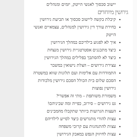
יישוב סכסוך לאנשי הייטק, יזמים ומנהלים
גירושין מיוחדים
קיבלת בקשה ליישוב סכסוך או תביעת גירושין
בחירת עורך דין גירושין למנהלים, עצמאיים ואנשי
הייטק
איך לא לפגוע בילדיכם במהלך הגירושין
כיצד מתכננים אסטרטגיית גירושין מנצחת
כיצד לא להסתבך בפלילים במהלך הגירושין
עצירת גירושים – הצלת נישואין במשבר
התמודדות עם אלימות ועם תלונות שווא במשטרה
הסכם שלום בית הכולל הסכם גירושין
מלכודות
גירושין נפוצות
משמורת משותפת – מתי זה אפשרי?
גט גירושים – סירוב, כפייה ומה שביניהם!
העצות הגרועות ביותר שתקבלו מהמבינים
עצות להורי מתגרשים כיצד לסייע לילדיהם
עצות להתנהגות עם קרובי משפחה
עצות לחיזוק הנפש במאבק הגירושין