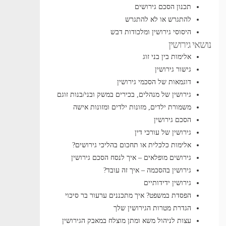
תכנון הסכם גירושים
להתגרש או לא להתגרש
היסוסי גירושין ומלכודות דבש
נושאי גירושין
אלימות בין בני זוג
גישור גירושין
דוגמאות של הסכמי גירושין
גירושין של מנהלים, בכירים במשק ובני/בנות זוגם
משמורת ילדים, מזונות ילדים ומזונות אישה
הסכם גירושין
גירושין של עורכי דין
אלימות כלכלית או תחכום בהליכי גירושים?
גירושים מופלאים – איך לנסח הסכם גירושין
גירושין בהסכמה – איך זה עובד?
גירושין ידידותיים
הפסדת במשפט? איך מתכננים ערעור בר סיכוי
הגדרת מטרות הגירושין שלך
עצות לניהול משא ומתן מוצלח במאבק הגירושין