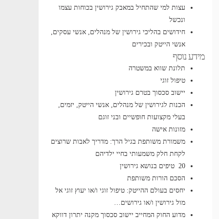
עצות למי שהתחיל במאבק גירושין בכוחות עצמו
ונכשל
חידושים בהליכי גירושין של מנהלים, אנשי עסקים,
אנשי הייטק ובכירים
מידע נוסף
תלונת שווא במשטרה
טיפול זוגי
יישוב סכסוך בטרם גירושין
הכנות לגירושין של מנהלים, אנשי הייטק, יזמים,
בעלי מקצועות חופשיים ובני זוגם
מזונות אישה
משמורת משותפת בגיל הרך: מדריך לאבות שרוצים
לקחת חלק משמעותי בחיי ילדיהם
20 טיפים בנושא גירושין
הסכם הורות משותפת
יחסים בעולם ההייטק: טיפול זוגי ו/או יעוץ זוגי אל
מול גירושין ו/או גירושים…
מדוע החוק המחייב יישוב סכסוך מקנה יתרון דווקא