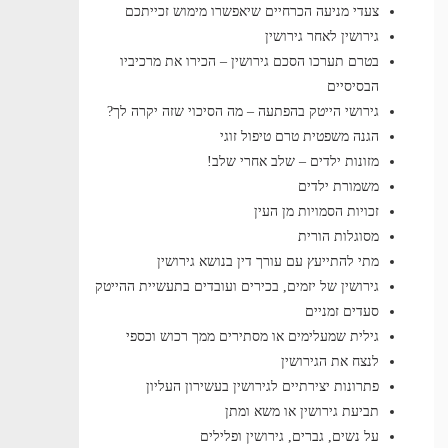
צעדי מניעה הכרחיים שיאפשרו מימוש זכייתכם
גירושין לאחר גירושין
בטרם תערכו הסכם גירושין – הכירו את מרכיביו
הבסיסיים
גירושי הייטק בהפתעה – מה הסיכוי שזה יקרה לך?
הגנה משפטית טרם טיפול זוגי
מזונות ילדים – שלב אחרי שלב!
משמורת ילדים
זכויות הסמויות מן העין
מסוגלות הורית
מתי להתייעץ עם עורך דין בנושא גירושין
גירושין של יזמים, בכירים ועובדים בתעשיית ההייטק
סעדים זמניים
גילית שמעלימים או מסתירים ממך רכוש וכספי
לנצח את הגירושין
פתרונות יצירתיים לגירושין בעשירון העליון
תביעת גירושין או משא ומתן
על נשים, גברים, גירושין ופלילים