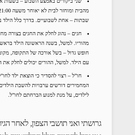
שני ביקורים באמצע השבוע – בשעות אח
מהבית ומוחזר לבית לא יאוחר משעה 21:00, אם למחרת על הילד ללכת לבית הספר.
שבתות – אחת לשבועיים. בדרך כלל הילד נ
חגים – נהוג לחלק את החגים בצורה מחז
מהוריו. למשל, בשנה הראשונה הילד בראש 
חופש גדול – בשל אורכה של התקופה, מקובל
עם הילד. למשל, ההורים יכולים לחלק את ה
חו”ל – רצוי להסדיר כי הוצאת ילד לחו
המחמירים דורשים ערבויות להשבת הילדים ל
לילדים, על מנת למנוע הברחתם לחו”ל.
גרושתי ואני תושבי הצפון, לאחר הגי