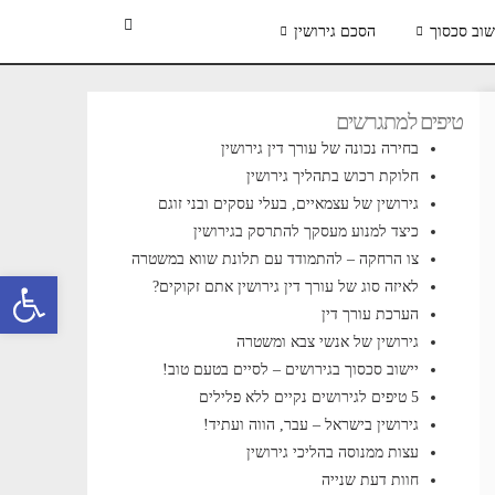
שוב סכסוך
הסכם גירושין
טיפים למתגרשים
בחירה נכונה של עורך דין גירושין
חלוקת רכוש בתהליך גירושין
גירושין של עצמאיים, בעלי עסקים ובני זוגם
כיצד למנוע מעסקך להתרסק בגירושין
צו הרחקה – להתמודד עם תלונת שווא במשטרה
פתח סרגל 
לאיזה סוג של עורך דין גירושין אתם זקוקים?
הערכת עורך דין
גירושין של אנשי צבא ומשטרה
יישוב סכסוך בגירושים – לסיים בטעם טוב!
5 טיפים לגירושים נקיים ללא פלילים
גירושין בישראל – עבר, הווה ועתיד!
עצות ממנוסה בהליכי גירושין
חוות דעת שנייה