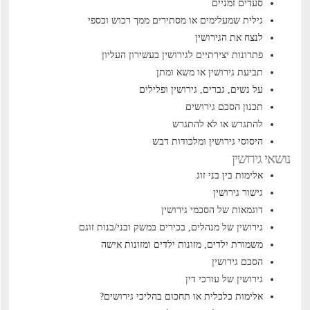
סעדים זמניים
גילית שמעלימים או מסתירים ממך רכוש וכספי
לנצח את הגירושין
פתרונות יצירתיים לגירושין בעשירון העליון
תביעת גירושין או משא ומתן
על נשים, גברים, גירושין ופלילים
תכנון הסכם גירושים
להתגרש או לא להתגרש
היסוסי גירושין ומלכודות דבש
נושאי גירושין
אלימות בין בני זוג
גישור גירושין
דוגמאות של הסכמי גירושין
גירושין של מנהלים, בכירים במשק ובני/בנות זוגם
משמורת ילדים, מזונות ילדים ומזונות אישה
הסכם גירושין
גירושין של עורכי דין
אלימות כלכלית או תחכום בהליכי גירושים?