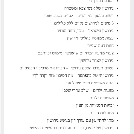
הערכת עורך דין
גירושין של אנשי צבא ומשטרה
יישוב סכסוך בגירושים – לסיים בטעם טוב!
5 טיפים לגירושים נקיים ללא פלילים
גירושין בישראל – עבר, הווה ועתיד!
עצות ממנוסה בהליכי גירושין
חוות דעת שנייה
צעדי מניעה הכרחיים שיאפשרו מימוש זכייתכם
גירושין לאחר גירושין
בטרם תערכו הסכם גירושין – הכירו את מרכיביו הבסיסיים
גירושי הייטק בהפתעה – מה הסיכוי שזה יקרה לך?
הגנה משפטית טרם טיפול זוגי
מזונות ילדים – שלב אחרי שלב!
משמורת ילדים
זכויות הסמויות מן העין
מסוגלות הורית
מתי להתייעץ עם עורך דין בנושא גירושין
גירושין של יזמים, בכירים ועובדים בתעשיית ההייטק