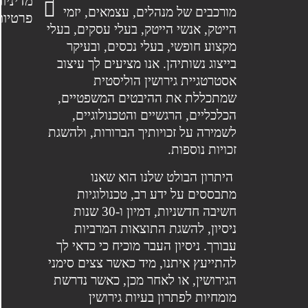
מדיניות
מורכבים של מנהלים, עצמאים, יזמי
פרטיות
הייטק, אנשי הייטק, בעלי עסקים, בעלי
מקצוע חופשי, בעלי נכסים, ובעיקר
בייצוג נשותיהן. אנו מציעים לך עיצוב
אסטרטגיית גירושין הוליסטית
שמתכללת את ההיבטים המשפטיים,
הכלכליים, הרגשיים והטכנולוגיים,
לשמירה על זכויותיך הברורות, ולהשגת
זכויות נוספות.
היתרון הבולט שלנו הוא שאנו
מתבססים על ידע רב, טכנולוגיות
חשיבה חדשניות, דמיון ו-30 שנות
ניסיון, להשגת התוצאות המרביות
עבורך. ניסיון העבר מוכיח כי כדאי לך
להתייעץ איתנו, מיד כאשר צצים סימני
הגירושין, או לאחר מכן, כאשר נדרשת
מומחיות לפתרון בעיות גירושין