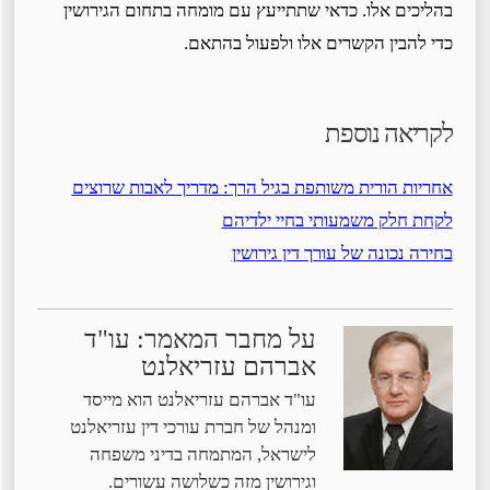
בהליכים אלו. כדאי שתתייעץ עם מומחה בתחום הגירושין
כדי להבין הקשרים אלו ולפעול בהתאם.
לקריאה נוספת
אחריות הורית משותפת בגיל הרך: מדריך לאבות שרוצים
לקחת חלק משמעותי בחיי ילדיהם
בחירה נכונה של עורך דין גירושין
על מחבר המאמר: עו"ד
אברהם עזריאלנט
עו"ד אברהם עזריאלנט הוא מייסד
ומנהל של חברת עורכי דין עזריאלנט
לישראל, המתמחה בדיני משפחה
וגירושין מזה כשלושה עשורים.