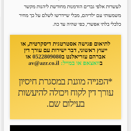
לעשרות אלפי גברים הזדמנות מחודשת ליהנות מקשר
משמעותי עם ילדיהם, מבלי שיידרשו לשלם על כך מחיר
כלכלי בלתי אפשרי, כפי שהיה עד כה.
לתיאום פגישה אסטרטגית דיסקרטית, או
ייעוץ ראשוני, דבר ישירות עם עורך דין
אברהם עזריאלנט ב
0522809080
או
ב
וואצאפ או במייל:
av@azr.co.il
*הפנייה מוגנת במסגרת חיסיון
עורך דין לקוח ו
יכולה להיעשות
בעילום שם
.