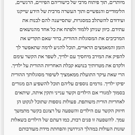
מיותרים, תוך פיתוח מרבי של כישוריהם הפיזיים, הרגשיים,
הלימודיים והנפשיים ותוך העשרה מרבית של הידע שייקנו
ועידודם להשתלב במסגרות, שתסייענה להם לבנות את
עתידם. כיוון שניתן ללמוד ולפתח את כל אחד מהנושאים
המרכיבים את המסוגלות ההורית, ברור שאם תקדיש את
הזמן והמאמצים הראויים, תוכל להגיע לרמה שתאפשר לך
להפיק את המירב מיחסיך עם ילדיך, לשפר את הקשר עימם
ולקדם את מטרותיך בנושא קבלת האחריות ההורית על ילדיך.
הרי שאת עיקר התועלת ממאמציך לשיפור מסוגלותך ההורית
יפיקו ילדיך. גורמים נוספים עליהם תוכל להשפיע הם מגורים
בסמוך למגורי אם הילדים וקשר ענייני ותקין איתה, שיתאים
לאחריות הורית משותפת. פעולות נוספות שתוכל לנקוט הן
חיזוק הקשר עם הילדים והשפעה על רצונם בקשר מתמשך
עמך. להשפעה זו פנים רבות, כמו דעתם של הילדים בשאלות
שונות העולות במהלך הגירושין והפחתת מידת מעורבותם