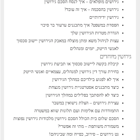
גירושים מופלאים – איך לנסח הסכם גירושין
גירושין בהסכמה – איך זה עובד?
גירושין ידידותיים
הפסדת במשפט? איך מתכננים ערעור בר סיכוי
הגדרת מטרות הגירושין שלך
עצות לניהול משא ומתן מוצלח במאבק הגירושין
יישוב סכסוך
לאנשי הייטק, יזמים ומנהלים
גירושין מיוחדים
קיבלת בקשה ליישוב סכסוך או תביעת גירושין
בחירת עורך דין גירושין למנהלים, עצמאיים ואנשי הייטק
איך לא לפגוע בילדיכם במהלך הגירושין
כיצד מתכננים אסטרטגיית גירושין מנצחת
כיצד לא להסתבך בפלילים במהלך הגירושין
עצירת גירושים – הצלת נישואין במשבר
התמודדות עם אלימות ועם תלונות שווא במשטרה
הסכם שלום בית הכולל הסכם גירושין
מלכודות גירושין נפוצות
משמורת משותפת – מתי זה אפשרי?
גט גירושים – סירוב, כפייה ומה שביניהם!