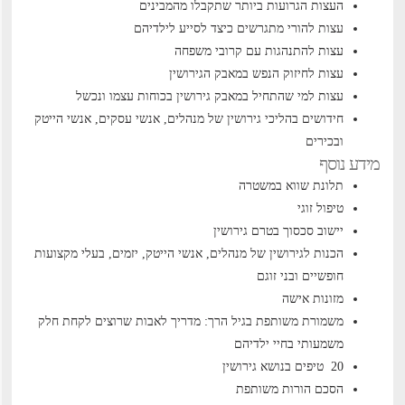
העצות הגרועות ביותר שתקבלו מהמבינים
עצות להורי מתגרשים כיצד לסייע לילדיהם
עצות להתנהגות עם קרובי משפחה
עצות לחיזוק הנפש במאבק הגירושין
עצות למי שהתחיל במאבק גירושין בכוחות עצמו ונכשל
חידושים בהליכי גירושין של מנהלים, אנשי עסקים, אנשי הייטק
ובכירים
מידע נוסף
תלונת שווא במשטרה
טיפול זוגי
יישוב סכסוך בטרם גירושין
הכנות לגירושין של מנהלים, אנשי הייטק, יזמים, בעלי מקצועות
חופשיים ובני זוגם
מזונות אישה
משמורת משותפת בגיל הרך: מדריך לאבות שרוצים לקחת חלק
משמעותי בחיי ילדיהם
20 טיפים בנושא גירושין
הסכם הורות משותפת