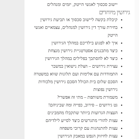
יישוב סכסוך לאנשי הייטק, יזמים ומנהלים
גירושין מיוחדים
קיבלת בקשה ליישוב סכסוך או תביעת גירושין
בחירת עורך דין גירושין למנהלים, עצמאיים ואנשי
הייטק
איך לא לפגוע בילדיכם במהלך הגירושין
כיצד מתכננים אסטרטגיית גירושין מנצחת
כיצד לא להסתבך בפלילים במהלך הגירושין
עצירת גירושים – הצלת נישואין במשבר
התמודדות עם אלימות ועם תלונות שווא במשטרה
הסכם שלום בית הכולל הסכם גירושין
מלכודות
גירושין נפוצות
משמורת משותפת – מתי זה אפשרי?
גט גירושים – סירוב, כפייה ומה שביניהם!
העצות הגרועות ביותר שתקבלו מהמבינים
עצות להורי מתגרשים כיצד לסייע לילדיהם
עצות להתנהגות עם קרובי משפחה
עצות לחיזוק הנפש במאבק הגירושין