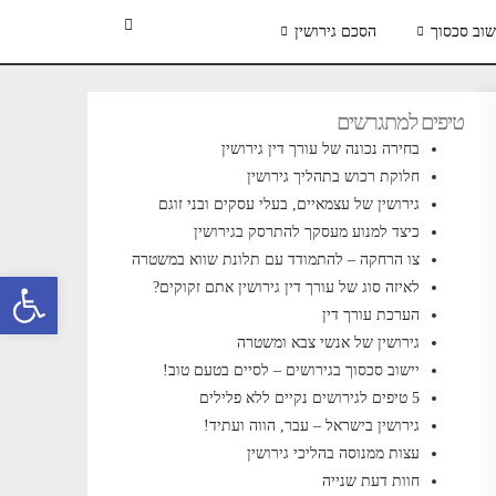
שוב סכסוך
הסכם גירושין
טיפים למתגרשים
בחירה נכונה של עורך דין גירושין
חלוקת רכוש בתהליך גירושין
גירושין של עצמאיים, בעלי עסקים ובני זוגם
כיצד למנוע מעסקך להתרסק בגירושין
צו הרחקה – להתמודד עם תלונת שווא במשטרה
פתח סרגל 
לאיזה סוג של עורך דין גירושין אתם זקוקים?
הערכת עורך דין
גירושין של אנשי צבא ומשטרה
יישוב סכסוך בגירושים – לסיים בטעם טוב!
5 טיפים לגירושים נקיים ללא פלילים
גירושין בישראל – עבר, הווה ועתיד!
עצות ממנוסה בהליכי גירושין
חוות דעת שנייה