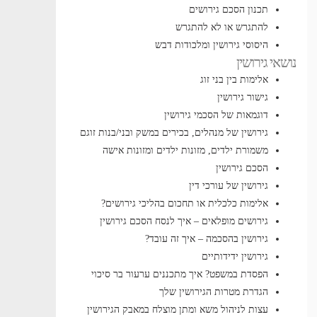
תכנון הסכם גירושים
להתגרש או לא להתגרש
היסוסי גירושין ומלכודות דבש
נושאי גירושין
אלימות בין בני זוג
גישור גירושין
דוגמאות של הסכמי גירושין
גירושין של מנהלים, בכירים במשק ובני/בנות זוגם
משמורת ילדים, מזונות ילדים ומזונות אישה
הסכם גירושין
גירושין של עורכי דין
אלימות כלכלית או תחכום בהליכי גירושים?
גירושים מופלאים – איך לנסח הסכם גירושין
גירושין בהסכמה – איך זה עובד?
גירושין ידידותיים
הפסדת במשפט? איך מתכננים ערעור בר סיכוי
הגדרת מטרות הגירושין שלך
עצות לניהול משא ומתן מוצלח במאבק הגירושין