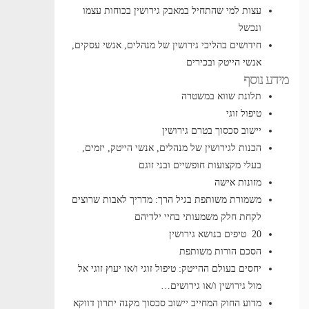
עצות למי שהתחיל במאבק גירושין בכוחות עצמו
ונכשל
חידושים בהליכי גירושין של מנהלים, אנשי עסקים,
אנשי הייטק ובכירים
מידע נוסף
תלונת שווא במשטרה
טיפול זוגי
יישוב סכסוך בטרם גירושין
הכנות לגירושין של מנהלים, אנשי הייטק, יזמים,
בעלי מקצועות חופשיים ובני זוגם
מזונות אישה
משמורת משותפת בגיל הרך: מדריך לאבות שרוצים
לקחת חלק משמעותי בחיי ילדיהם
20 טיפים בנושא גירושין
הסכם הורות משותפת
יחסים בעולם ההייטק: טיפול זוגי ו/או יעוץ זוגי אל
מול גירושין ו/או גירושים…
מדוע החוק המחייב יישוב סכסוך מקנה יתרון דווקא