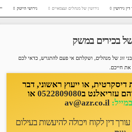
דין גירושין
גירושין של מנהלים ועצמאיים
גירושי הייטק
יי
ושל בכירים במשק
ני זוג של מנהלים, ושקלתם אי פעם להתגרש, כדאי לכם
את חייכם.
יסקרטית, או ייעוץ ראשוני, דבר
הם עזריאלנט ב
0522809080
או
במייל:
av@azr.co.il
ורך דין לקוח ו
יכולה להיעשות בעילום