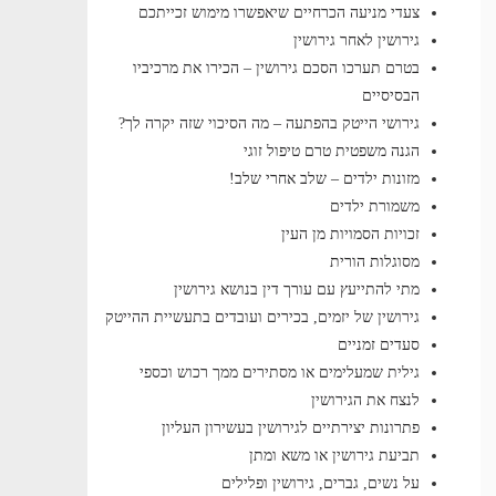
צעדי מניעה הכרחיים שיאפשרו מימוש זכייתכם
גירושין לאחר גירושין
בטרם תערכו הסכם גירושין – הכירו את מרכיביו
הבסיסיים
גירושי הייטק בהפתעה – מה הסיכוי שזה יקרה לך?
הגנה משפטית טרם טיפול זוגי
מזונות ילדים – שלב אחרי שלב!
משמורת ילדים
זכויות הסמויות מן העין
מסוגלות הורית
מתי להתייעץ עם עורך דין בנושא גירושין
גירושין של יזמים, בכירים ועובדים בתעשיית ההייטק
סעדים זמניים
גילית שמעלימים או מסתירים ממך רכוש וכספי
לנצח את הגירושין
פתרונות יצירתיים לגירושין בעשירון העליון
תביעת גירושין או משא ומתן
על נשים, גברים, גירושין ופלילים