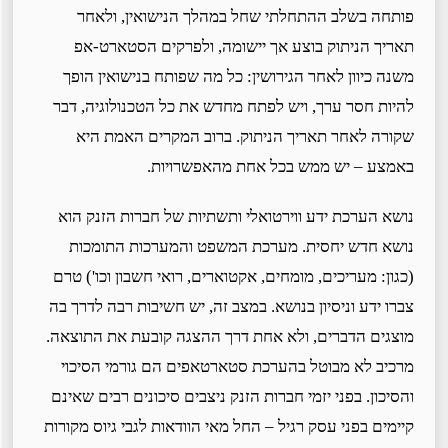
פותחה בשלב ההתחלתי שחל במהלך הנישואין, ולאחר
תאריך הניתוק בוצע אך יישומה, ולפרקים הסטארט-אפ
משנה כיוון לאחר הגירושין: כל מה שפותח בנישואין הופך
להיות חסר ערך, ויש לפתח מחדש את כל הטכנולוגיה, דבר
שקורה לאחר תאריך הניתוק. ברוב המקרים האמת היא
באמצע – יש ממש בכל אחת מהאפשרויות.
נושא הערכת ידע ווירטואלי ותשתיות של חברות הזנק הוא
נושא חדש יחסית. מערכת המשפט והמערכות התומכות
(כגון: מעריכים, מומחים, אקטוארים, רואי חשבון וכו') טרם
צברו ידע וניסיון בנושא. במצב זה, יש חשיבות רבה לדרך בה
מוצגים הדברים, ולא אחת דרך ההצגה קובעת את התוצאה.
מרכיב לא מבוטל בהערכת סטארטאפים הם גורמי הסיכוי
והסיכון. בפני יזמי חברות הזנק ניצבים סיכונים רבים שאינם
קיימים בפני עסק רגיל – החל מאי הוודאות לגבי גיוס מקורות