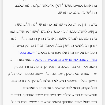
עת אתם מצויים בטיפול זוגי), או כאשר בן/בת הזוג שלכם
החליטו כי רצונם להתגרש.
כיום החוק מחייב כל מי שרוצה להתגרש להתחיל בהגשת
בקשה ליישוב סכסוך, כדי לנסות להגיע לגישור גירושין בחסות
בית המשפט לענייני משפחה או בית הדין הרבני. הליך זה נותן
יתרון רב לאנשי ההייטק בכלל וליזמי חברות ההזנק במיוחד.
הסברים על יתרונות אלו מפורטים במאמר
יישוב סכסוך –
בשורה טובה למתגרשים מתעשיית ההייטק
המצוי באתר זה.
חשוב מאוד כי כבר בשלב זה תהיה לך גרסה סדורה בעניין
שווי הסטארטאפ שלך, שכן אם הליך יישוב הסכסוך לא יצלח,
וימשך כהליך משפטי רגיל, לא תאלצו להחליף את גרסתכם.
בכל מקרה, כדאי לכם להשקיע את מירב המאמצים
והמשאבים כדי שהכל ייגמר במסגרת יישוב הסכסוך. ברור כי
דרך ניהול יישוב הסכסוך עשויה להשפיע משמעותית הן על