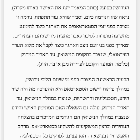
הגירושין בפועל (כותב המאמר ייצג את האישה באותו מקרה).
נראה שזו הנורמה כיום, וסביר שהיא עוד תתפתח. נורמה זו
מציבה בפני יזמי הסטארטאפים את האתגר כיצד להימנע
מחשיפה מופרזת לסיכון לאבד מחצית מהישגיהם העתידיים,
ומאידך בפני בני זוגם ניצב האתגר כיצד לקבל את מלוא הערך
הווירטואלי, שנצבר בתקופת הנישואין, עד תאריך הניתוק
(כלומר, המועד הקובע לפרידה מבן או בת הזוג).
הבעיה הראשונה הניצבת בפני מי שיוזם הליכי גירושין,
במהלך פיתוח ויישום הסטארטאפ היא ההערכה מה היה שווי
הידע, הטכנולוגיה והתשתיות, שנוצרו במהלך הנישואין, עד
תאריך הניתוק. עולה גם השאלה האם המוניטין האישי והידע
שנצברו במהלך הנישואין הם הגורמים המרכזיים בהצלחה
העתידית וברצון המשקיעים להשקיע בסטארט-אפ. מרחב
האפשרויות בנושא זה הוא עצום. לפרקים כל הטכנולוגיה