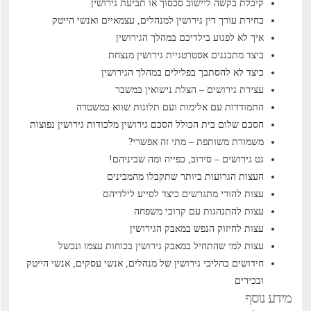
קיבלת בקשה ליישוב סכסוך או תביעת גירושין
בחירת עורך דין גירושין למנהלים, עצמאיים ואנשי הייטק
איך לא לפגוע בילדיכם במהלך הגירושין
כיצד מתכננים אסטרטגיית גירושין מנצחת
כיצד לא להסתבך בפלילים במהלך הגירושין
עצירת גירושים – הצלת נישואין במשבר
התמודדות עם אלימות ועם תלונות שווא במשטרה
הסכם שלום בית הכולל הסכם גירושין
מלכודות גירושין נפוצות
משמורת משותפת – מתי זה אפשרי?
גט גירושים – סירוב, כפייה ומה שביניהם!
העצות הגרועות ביותר שתקבלו מהמבינים
עצות להורי מתגרשים כיצד לסייע לילדיהם
עצות להתנהגות עם קרובי משפחה
עצות לחיזוק הנפש במאבק הגירושין
עצות למי שהתחיל במאבק גירושין בכוחות עצמו ונכשל
חידושים בהליכי גירושין של מנהלים, אנשי עסקים, אנשי הייטק
ובכירים
מידע נוסף