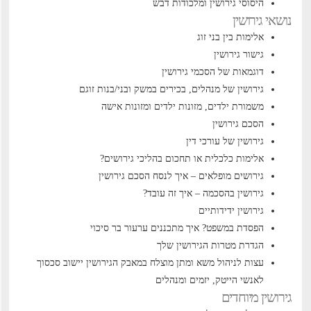
היסוסי גירושין ומלכודות דבש
נושאי גירושין
אלימות בין בני זוג
גישור גירושין
דוגמאות של הסכמי גירושין
גירושין של מנהלים, בכירים במשק ובני/בנות זוגם
משמורת ילדים, מזונות ילדים ומזונות אישה
הסכם גירושין
גירושין של עורכי דין
אלימות כלכלית או תחכום בהליכי גירושים?
גירושים מופלאים – איך לנסח הסכם גירושין
גירושין בהסכמה – איך זה עובד?
גירושין ידידותיים
הפסדת במשפט? איך מתכננים ערעור בר סיכוי
הגדרת מטרות הגירושין שלך
עצות לניהול משא ומתן מוצלח במאבק הגירושין
יישוב סכסוך
לאנשי הייטק, יזמים ומנהלים
גירושין מיוחדים