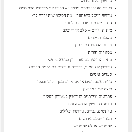
גירושין לאחר גירושין
בטרם תערכו הסכם גירושין – הכירו את מרכיביו הבסיסיים
גירושי הייטק בהפתעה – מה הסיכוי שזה יקרה לך?
הגנה משפטית טרם טיפול זוגי
מזונות ילדים – שלב אחרי שלב!
משמורת ילדים
זכויות הסמויות מן העין
מסוגלות הורית
מתי להתייעץ עם עורך דין בנושא גירושין
גירושין של יזמים, בכירים ועובדים בתעשיית ההייטק
סעדים זמניים
גילית שמעלימים או מסתירים ממך רכוש וכספי
לנצח את הגירושין
פתרונות יצירתיים לגירושין בעשירון העליון
תביעת גירושין או משא ומתן
על נשים, גברים, גירושין ופלילים
תכנון הסכם גירושים
להתגרש או לא להתגרש