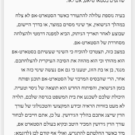
שותפים בסטארט-אפ, אם לאו.
בעיה נוספת עלולה להתעורר כאשר הסטארט-אפ לא צלח
במהלך הנישואין, אך שינוי מסוים במוצר, או בדרך היישום,
שבוצע לאחר תאריך הניתוק, הביא למפנה דרמטי ולהצלחה
מסחררת של הסטארט-אפ.
במצב כזה, תצטרכו להוכיח כי השינוי שעשיתם בסטארט-אפ
הוא מהותי וכי הוא מהווה את הסיבה העיקרית להצלחתכם.
מנגד, בן או בת הזוג, יטענו כי גם אם נעשה שינוי כזה או
אחר, הרי שהבסיס המרכזי של הסטארט-אפ תוכנן ופותח
בזמן הנישואין, והפיתוח החדש הוא תוצאה של ניסוי וטעייה.
היכולת שלכם לשכנע את בית המשפט בגרסה שלכם, תלויה
לא מעט בזוויות הראיה ובידע המקצועי והטכנולוגי של עורך
הדין שייצג אתכם בהליך הגירושין. על כן, אתם חייבים לבחור
עורך הדין גירושין המכיר היטב ובקיא בעולם הסטארט אפ,
מיד כאשר החלטתם להתגרש, ואולי אף קודם לכן (לדוגמא: