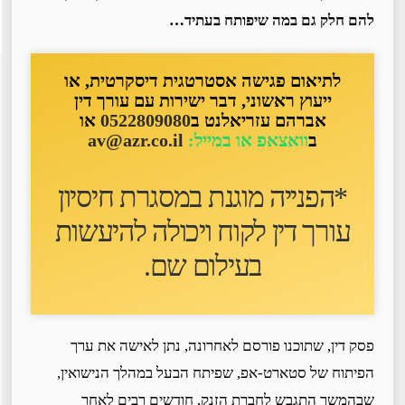
להם חלק גם במה שיפותח בעתיד…
לתיאום פגישה אסטרטגית דיסקרטית, או
ייעוץ ראשוני, דבר ישירות עם עורך דין
אברהם עזריאלנט ב
0522809080
או
ב
וואצאפ או במייל:
av@azr.co.il
*הפנייה מוגנת במסגרת חיסיון
עורך דין לקוח ו
יכולה להיעשות
בעילום שם
.
פסק דין, שתוכנו פורסם לאחרונה, נתן לאישה את ערך
הפיתוח של סטארט-אפ, שפיתח הבעל במהלך הנישואין,
שבהמשך התגבש לחברת הזנק, חודשים רבים לאחר