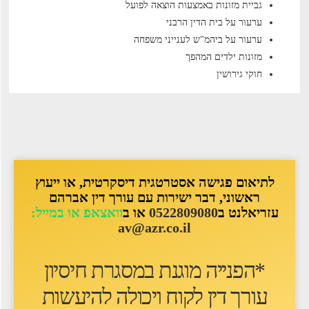
גביית מזונות באמצעות הוצאה לפועל
ערעור על בית הדין הרבני
ערעור על ביהמ"ש לענייני משפחה
מזונות ילדים המהפך
חוקי גירושין
לתיאום פגישה אסטרטגית דיסקרטית, או ייעוץ
ראשוני, דבר ישירות עם עורך דין אברהם
עזריאלנט ב
0522809080
או ב
וואצאפ או במייל:
av@azr.co.il
*הפנייה מוגנת במסגרת חיסיון
עורך דין לקוח ו
יכולה להיעשות