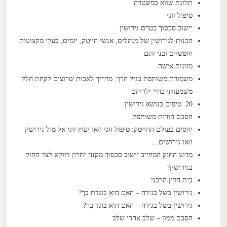
תלונת שווא במשטרה
טיפול זוגי
יישוב סכסוך בטרם גירושין
הכנות לגירושין של מנהלים, אנשי הייטק, יזמים, בעלי מקצועות
חופשיים ובני זוגם
מזונות אישה
משמורת משותפת בגיל הרך: מדריך לאבות שרוצים לקחת חלק
משמעותי בחיי ילדיהם
20 טיפים בנושא גירושין
הסכם הורות משותפת
יחסים בעולם ההייטק: טיפול זוגי ו/או יעוץ זוגי אל מול גירושין
ו/או גירושים…
מדוע החוק המחייב יישוב סכסוך מקנה יתרון דווקא לצד החזק
בגירושין?
בית הדין הרבני
גירושין בשל בגידה – האם היא בוגדת בך?
גירושין בשל בגידה – האם הוא בוגד בך?
הסכם ממון – שלב אחרי שלב