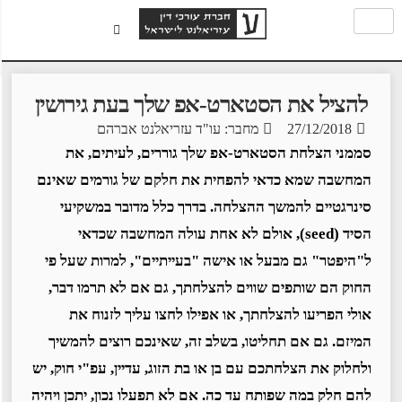
להציל את הסטארט-אפ שלך בעת גירושין
27/12/2018
מחבר: עו"ד עזריאלנט אברהם
סממני הצלחת הסטארט-אפ שלך גוררים, לעיתים, את
המחשבה שמא כדאי להפחית את חלקם של גורמים שאינם
סינרגטיים להמשך ההצלחה. בדרך כלל מדובר במשקיעי
הסיד (seed), אולם לא אחת עולה המחשבה שכדאי
ל"היפטר" גם מבעל או אישה "בעייתיים", למרות שעל פי
החוק הם שותפים שווים להצלחתך, גם אם לא תרמו דבר,
אולי הפריעו להצלחתך, או אפילו לחצו עליך לזנוח את
המיזם. גם אם תחליטו, בשלב זה, שאינכם רוצים להמשיך
ולחלוק את הצלחתכם עם בן או בת הזוג, עדיין, עפ"י חוק, יש
להם חלק במה שפותח עד כה. אם לא תפעלו נכון, יתכן ויהיה