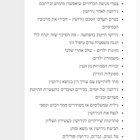
צעדי מניעה הכרחיים שיאפשרו מימוש זכייתכם
גירושין לאחר גירושין
בטרם תערכו הסכם גירושין – הכירו את מרכיביו
הבסיסיים
גירושי הייטק בהפתעה – מה הסיכוי שזה יקרה לך?
הגנה משפטית טרם טיפול זוגי
מזונות ילדים – שלב אחרי שלב!
משמורת ילדים
זכויות הסמויות מן העין
מסוגלות הורית
מתי להתייעץ עם עורך דין בנושא גירושין
גירושין של יזמים, בכירים ועובדים בתעשיית ההייטק
סעדים זמניים
גילית שמעלימים או מסתירים ממך רכוש וכספי
לנצח את הגירושין
פתרונות יצירתיים לגירושין בעשירון העליון
תביעת גירושין או משא ומתן
על נשים, גברים, גירושין ופלילים