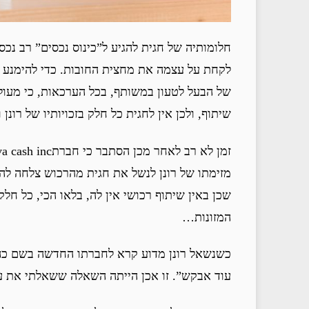
חלומותיה של חגית להגיע ל”כינוס נכסים” רב נכס
לקחת על עצמה את מחצית החובות. כדי להימנע מת
של הבעל לטעון במשותף, בכל הערכאות, כי מעולם ל
שיתוף, ולכן אין לחגית כל חלק בזכויותיו של רונן ו
מזימתו של רונן לנשל את חגית מהרכוש צלחה לה
שכן באין שיתוף רכושי אין לה, בלאו הכי, כל ח
המזונות…
כשנשאל רונן מדוע קרא לחברתו החדשה בשם כה 
עוד אבקש”. זו אכן הייתה השאלה ששאלתי את עצ