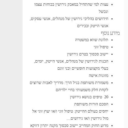
עצות למי שהתחיל במאבק גירושין בכוחות עצמו
ונכשל
חידושים בהליכי גירושין של מנהלים, אנשי עסקים,
אנשי הייטק ובכירים
מידע נוסף
תלונת שווא במשטרה
טיפול זוגי
יישוב סכסוך בטרם גירושין
הכנות לגירושין של מנהלים, אנשי הייטק, יזמים,
בעלי מקצועות חופשיים ובני זוגם
מזונות אישה
משמורת משותפת בגיל הרך: מדריך לאבות שרוצים
לקחת חלק משמעותי בחיי ילדיהם
20 טיפים בנושא גירושין
הסכם הורות משותפת
יחסים בעולם ההייטק: טיפול זוגי ו/או יעוץ זוגי אל
מול גירושין ו/או גירושים…
מדוע החוק המחייב יישוב סכסוך מקנה יתרון דווקא