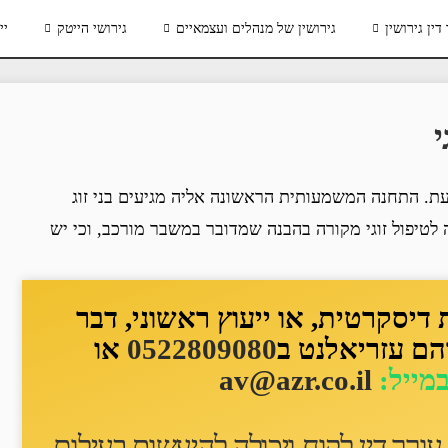
דין גירושין
גירושין של מנהלים ועצמאיים
גירושי הייטק
יי
י
לעת. התחנה המשמעותית הראשונה אליה מגיעים בני זוג
לטיפול זוגי מקורה בהבנה שמדובר במשבר מורכב, וכי יש
יסקרטית, או ייעוץ ראשוני, דבר
הם עזריאלנט ב
0522809080
או
במייל:
av@azr.co.il
ורך דין לקוח ו
יכולה להיעשות בעילום