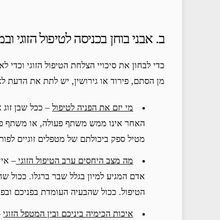
ב. אבני בוחן בכניסה לטיפול הזוגי וב
כדי לבחון את סיכויי הצלחת הטיפול הזוגי וכדי ל
מן הסתם, פירוד או גירושין, יש לתת את הדעת לא
מי יזם את הפניה לטיפול
– ככל שבן זוג א
האחר אינו ממש משתף פעולה, או משתף פע
מטיל ספק ביכולתם של מטפלים זוגיים לפותר
מה מצב היחסים ערב הטיפול הזוגי
– אין
אדם המגיע למיון בגלל שבר ברגלו. ככול שח
הטיפול. ככול שהבעיה העומדת בפניכם ובפני
איכות הכימיה ביניכם ובין המטפל הזוגי
–