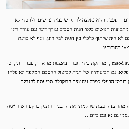
ים התנפצו, והיא נאלצה להתגרש בנזיד עדשים, ולו כדי לא
ביעות הנושים כלפי חגית הסכים עורך דינה עם עורך דינו
א היה שיתוף כלכלי בין חגית לבין רונן, ואף לא כוונת
/או בחובותיו.
זמן לא רב לאחר מכן הסתבר כי חברתmaod ava cash inc , מוחזקת בידי חברת נאמנות מוואדוז, עבור רונן, וכי
פליא. גם תביעותיה של חגית לביטול ההסכם המקפח לא צלחו,
לק בנכסי הבעל! כפרס ניחומים התקבלה תביעתה להגדלת
מוזר ענה: בעת שרקמתי את התכנית התנגן ברקע השיר “מה
מי גם אז וגם כיום…