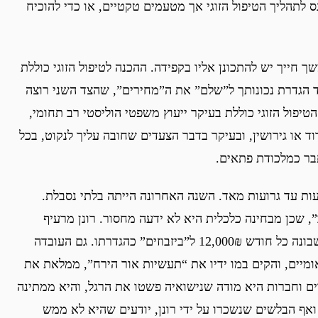
כנס לתהליך הטיפול הזוגי אך מטעמים טקטיים, או כדי להוכיח
 חייך יש להתכונן אליו בקפידה. ההכנה לטיפול הזוגי כוללת
ד הגדרת נכונותך ל”שלם” את ה”מחירים”, שהצד השני רוצה
יפול הזוגי כוללת בעיקר ייעוץ משפטי הוליסטי רב תחומי,
 או גירושין, ובעיקר בדבר הצעדים שחובה עליך לנקוט, בכל
בר כמלכודת פתאים.
ות עד גרועות מאד. השנה האחרונה הייתה בלתי נסבלת.
, שכן מבחינה כלכלית היא לא ידעה מחסור. רונן מרעיף
עליה, ועל שתי הילדות, מכל טוב, ואף מעביר לחשבונה כל חודש 12,000₪ ל”ביזבוזים” כהגדרתו. גם העובדה
ומיים, והקים במו ידיו את “תעשיות אור הירח”, ממלאת את
רים וחברות היא מודה שנישואיה פשטו את הרגל, והיא ממתינה
 ואף הבלשים שנשכרו על ידי רונן, יודעים שהיא לא ממש