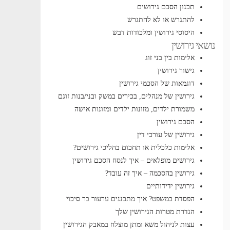
תכנון הסכם גירושים
להתגרש או לא להתגרש
היסוסי גירושין ומלכודות דבש
נושאי גירושין
אלימות בין בני זוג
גישור גירושין
דוגמאות של הסכמי גירושין
גירושין של מנהלים, בכירים במשק ובני/בנות זוגם
משמורת ילדים, מזונות ילדים ומזונות אישה
הסכם גירושין
גירושין של עורכי דין
אלימות כלכלית או תחכום בהליכי גירושים?
גירושים מופלאים – איך לנסח הסכם גירושין
גירושין בהסכמה – איך זה עובד?
גירושין ידידותיים
הפסדת במשפט? איך מתכננים ערעור בר סיכוי
הגדרת מטרות הגירושין שלך
עצות לניהול משא ומתן מוצלח במאבק הגירושין