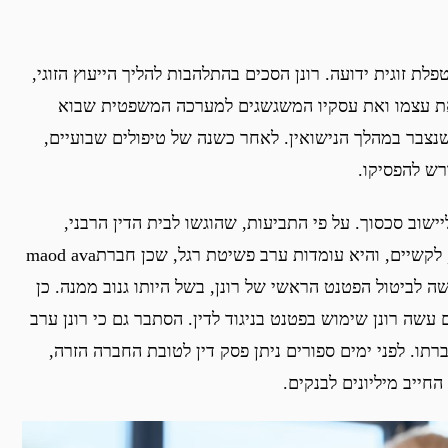
לת זוגית ידועה. רונן הסכים בהתלהבות להליך הייעוץ הזוגי,
את עצמו ואת עסקיו המשגשגים למערכה המשפטית שבוא
נצבר במהלך הנישואין. לאחר כשנה של טיפולים שבועיים,
רש להפסיקו.
שוב סכסוך. על פי התביעות, שהוגשו לבית הדין הרבני,
הסתבר כי “תעשיות אור הירח” נקלעה, זה מכבר, לקשיים, והיא עומדות ערב פשיטת רגל, שכן חברתmaod ava
 בקשה לביטול הפטנט הראשי של רונן, בשל היותו גנוב ממנה. כן
שה רונן שימוש בפטנט בניגוד לדין. הסתבר גם כי רונן ערב
תו. לפני ימים ספורים ניתן פסק דין לטובת החברה הזרה,
החייב מיליונים לבנקים.