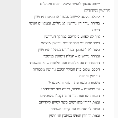
יישוב סכסוך לאנשי הייטק, יזמים ומנהלים
גירושין מיוחדים
קיבלת בקשה ליישוב סכסוך או תביעת גירושין
בחירת עורך דין גירושין למנהלים, עצמאיים ואנשי
הייטק
איך לא לפגוע בילדיכם במהלך הגירושין
כיצד מתכננים אסטרטגיית גירושין מנצחת
כיצד לא להסתבך בפלילים במהלך הגירושין
עצירת גירושים – הצלת נישואין במשבר
התמודדות עם אלימות ועם תלונות שווא במשטרה
הסכם שלום בית הכולל הסכם גירושין
מלכודות
גירושין נפוצות
משמורת משותפת – מתי זה אפשרי?
גט גירושים – סירוב, כפייה ומה שביניהם!
העצות הגרועות ביותר שתקבלו מהמבינים
עצות להורי מתגרשים כיצד לסייע לילדיהם
עצות להתנהגות עם קרובי משפחה
עצות לחיזוק הנפש במאבק הגירושין