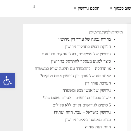
שוב סכסוך
הסכם גירושין
טיפים למתגרשים
בחירה נכונה של עורך דין גירושין
חלוקת רכוש בתהליך גירושין
גירושין של עצמאיים, בעלי עסקים ובני זוגם
כיצד למנוע מעסקך להתרסק בגירושין
צו הרחקה – להתמודד עם תלונת שווא במשטרה
פתח סרגל 
לאיזה סוג של עורך דין גירושין אתם זקוקים?
הערכת עורך דין
גירושין של אנשי צבא ומשטרה
יישוב סכסוך בגירושים – לסיים בטעם טוב!
5 טיפים לגירושים נקיים ללא פלילים
גירושין בישראל – עבר, הווה ועתיד!
עצות ממנוסה בהליכי גירושין
חוות דעת שנייה