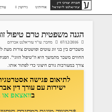
אודותינו
גירושין
עורך 
הגנה משפטית טרם טיפול זוג
07/12/2016
מחבר: עו"ד עזריאלנט אברהם
משברים בין בני זוג עוטים ופושטים צורות מעת 
החווים משבר מתמשך היא ה”טיפול הזוגי”. הפניה 
צורך במעורבות גורם חיצוני כדי לפתור אותו.
לתיאום פגישה אסטרטגית ד
ישירות עם עורך דין אבר
ב
וואצאפ או 
*הפנייה מוגנת במסגרת חיסיון ע