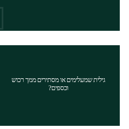
המשך קריאה
הסערה הרגשית הכרוכה בהליכי גירושין גוררת
אנשים למצבים קיצוניים ולביצוע עברות פליליות,
שאינם בטובתם. היערכות מוקדמת נכונה מצידך,
גילית שמעלימים או מסתירים ממך רכוש
וייעוץ משפטי שקול עשויה להביא לתוצאות
וכספים?
הרצויות עבורך, ואף לטובות מהן.
המשך קריאה