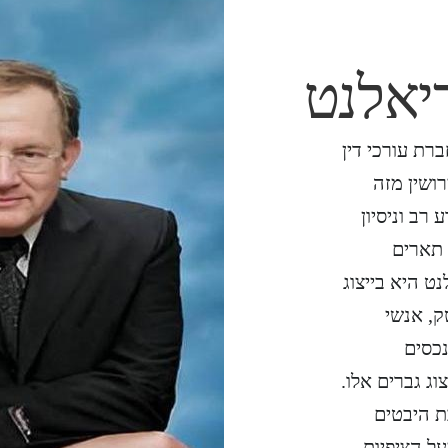
יאלנט
רת עורכי דין
ושין מזה
רב וניסיון
 תארים
ט היא בייצוג
ק, אנשי
נכסים
וג גברים אלו.
ת היבטים
ל הציפיות.