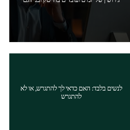
דין גירושין, המתמחה בגירושי הייטק.
המשל קריאה
ההחלטה שלך אם להתגרש או לא להתגרש כרוכה
בשקלול של גורמים רבים. אין לכך תשובה אחת
נכונה. השיקולים משתנים מאישה לאישה בהתאם
לנשים בלבד: האם כדאי לך להתגרש, או לא
למצבה, דעותיה ונסיבות חייה האישיים, הזוגיים
להתגרש
והמשפחתיים. המאמר יאיר את עיניך בנושא.
המשל קריאה