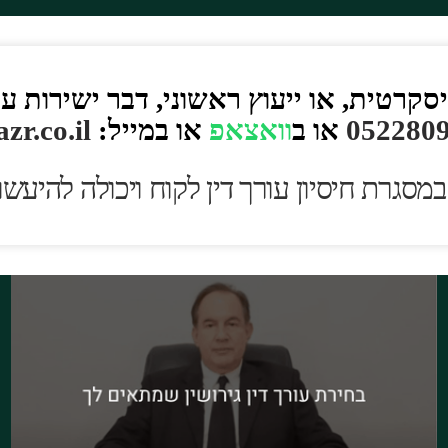
רטית, או ייעוץ ראשוני, דבר ישירות ע
052280
או ב
וואצאפ
או במייל:
zr.co.il
במסגרת חיסיון עורך דין לקוח ו
יכולה להיעשו