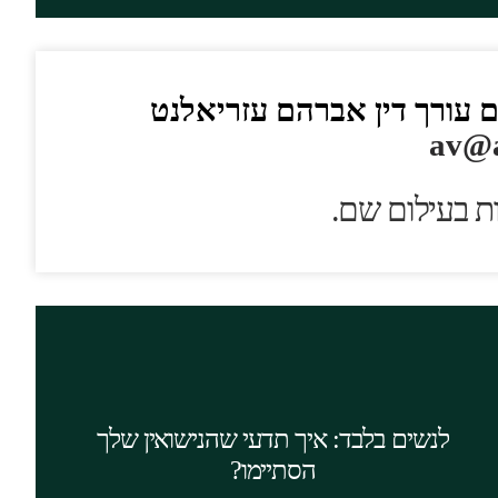
ם עורך דין אברהם עזריאלנט
av@a
ת בעילום שם
.
כדי לנצח את הגירושין את חייבת לבחור בעורך דין
סמכותי, שיש לו יכולות משפטיות, כלכליות
ורגשיות מפותחות וניסיון רב בגירושין דומים לשלך.
לנשים בלבד: איך תדעי שהנישואין שלך
עורך דין מסוג זה חיוני עבורך גם כיועץ אסטרטגי,
הסתיימו?
שיתאם את כל פעולותייך.