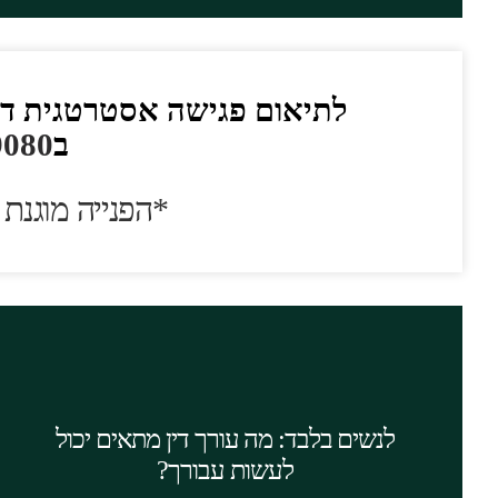
לתיאום פגישה אסטרטגית דיסק
ב
9080
*הפנייה מוגנת 
היי ערנית להצטברות של כמה סימנים שמבשרים
גירושין קרובים. אם תזהי סימנים אלו כדאי שתכיני
את עצמך לגירושין, ויפה שעה אחת קודם. אם לא
לנשים בלבד: מה עורך דין מתאים יכול
ברורים לך חלק מסימני הגירושין, כדאי לך
לעשות עבורך?
להתייעץ עם עורך דין גירושין מומחה.