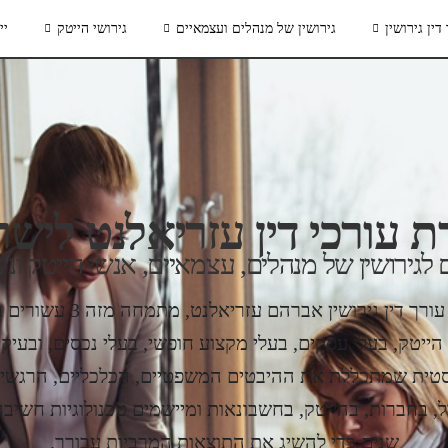
דין גירושין
גירושין של מנהלים ועצמאיים
גירושי הייטק
יי
 עורכי דין עזריאלנט ליש
לגירושין של מנהלים, עצמאיים, אנשי הייטק ונש
חברת עורכי דין עזריאלנט
 הייטק, בעלי עסקים, בעלי מקצוע חופשי, בעלי נכסים, ובעיקר 
יסטית שמתכללת את ההיבטים המשפטיים, הכלכליים, הרגשיים
שנים כדי להשיג את התוצאות המרביות עבורך.