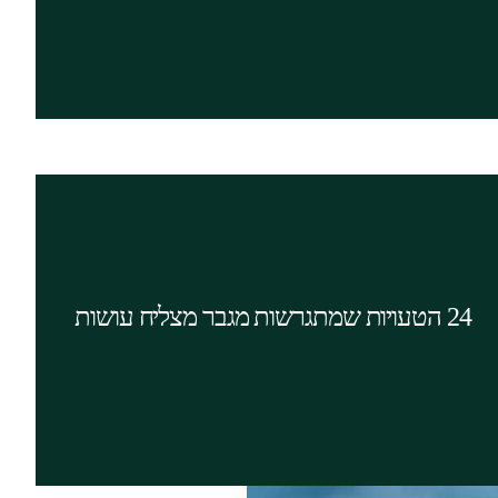
המשך קריאה
גירושים הם תהליך מורכב, במיוחד כשאת
מתגרשת מגבר חזק ומצליח כגון: מנהל בכיר,
עצמאי, בעל עסק, איש הייטק, בעל מקצוע חופשי,
יזם ודומיהם. יתכן שהטעויות המפורטות במאמר
24 הטעויות שמתגרשות מגבר מצליח עושות
נראות בעיניך קטנות, אך הן יכולות להשפיע באופן
משמעותי על עתידך הכלכלי והאישי.
המשך קריאה