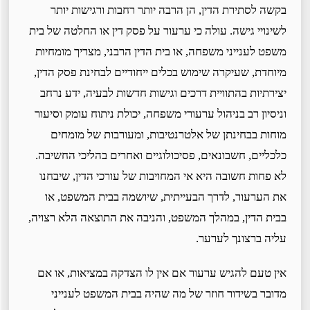
בקשה לסתירת הדין, הן הרבה יותר רחבות ורגישות יותר
לשינויי גישה. עולה כי ערעור על פסק דין או החלטה של בית
משפט לענייני משפחה, או בית הדין הרבני, מצריך מומחיות
מיוחדת, שעיקרה שימוש בכלים ייחודיים לבחינת פסק הדין,
יצירתיות בהתוויית דרכים וגישות חדשות לבעיה, ידע נרחב
וניסיון רב בניהול ערעורי משפחה, יכולת ניתוח עומק וסיעור
מוחות בבחינתן של אלטרנטיבות, ומעורבות של מומחים
כלכליים, חשבונאים, פסיכולוגיים ואחרים בהליכי החשיבה.
לא פחות חשובה היא אי המחויבות של עורכי הדין, שיבחנו
את הערעור, לדרך הבעייתית, שיושמה בבית המשפט, או
בבית הדין, במהלך המשפט, והניבה את התוצאה הלא רצויה,
עליה ברצונך לערער.
אין טעם להגיש ערעור אם אין לו הצדקה במציאות, או אם
מדובר בשידור חוזר של מה שהיה בבית המשפט לענייני