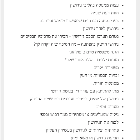
עצות ממנוסה בהליכי גירושין
חוות דעת שנייה
צעדי מניעה הכרחיים שיאפשרו מימוש זכייתכם
גירושין לאחר גירושין
בטרם תערכו הסכם גירושין – הכירו את מרכיביו הבסיסיים
גירושי הייטק בהפתעה – מה הסיכוי שזה יקרה לך?
הגנה משפטית טרם טיפול זוגי
מזונות ילדים – שלב אחרי שלב!
משמורת ילדים
זכויות הסמויות מן העין
מסוגלות הורית
מתי להתייעץ עם עורך דין בנושא גירושין
גירושין של יזמים, בכירים ועובדים בתעשיית ההייטק
סעדים זמניים
גילית שמעלימים או מסתירים ממך רכוש וכספי
לנצח את הגירושין
פתרונות יצירתיים לגירושין בעשירון העליון
תביעת גירושין או משא ומתן