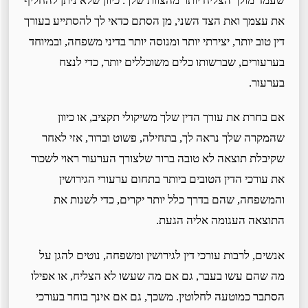
שעמד מולך הצליח יותר מהצוות שלך. כיוון שלא ניתן להחליף
את עצמך ואת הצד השני, מן הסתם כדאי לך להסתייע בעורך
דין טוב יותר, יצירתי יותר ומנוסה יותר בדיני משפחה, ובמיוחד
בערעורים, שברשותו כלים משוכללים יותר, כדי לנצח
בערעור.
אם בחרת את עורך הדין שלך משיקולי תקציב, או כיוון
שהמקרה שלך נראה לך, בתחילה, פשוט וברור, אזי לאחר
שקיבלת תוצאה לא טובה ברור שלצורך הערעור ראוי לשכור
את עורכי הדין הטובים ביותר בתחום ערעורי הגירושין
והמשפחה, שהם בדרך כלל יותר יקרים, כדי לשנות את
התוצאה העגומה אליה הגעת.
אנשים, לרבות עורכי דין לגירושין ומשפחה, נוטים להגן על
מה שהם עשו בעבר, גם אם מה שעשו לא הצליח, או אפילו
הסתבר כמוטעה לחלוטין. משכך, גם אם אינך בוחר בעורכי