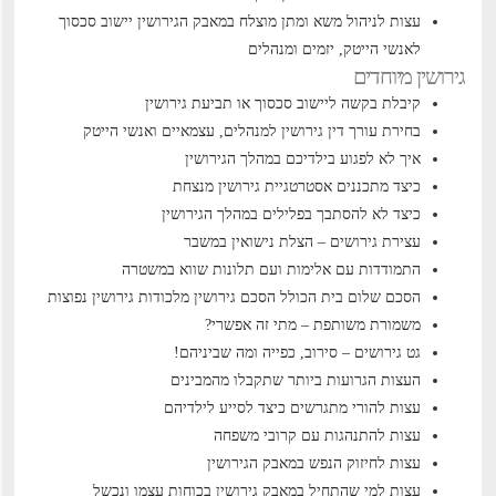
עצות לניהול משא ומתן מוצלח במאבק הגירושין
יישוב סכסוך
לאנשי הייטק, יזמים ומנהלים
גירושין מיוחדים
קיבלת בקשה ליישוב סכסוך או תביעת גירושין
בחירת עורך דין גירושין למנהלים, עצמאיים ואנשי הייטק
איך לא לפגוע בילדיכם במהלך הגירושין
כיצד מתכננים אסטרטגיית גירושין מנצחת
כיצד לא להסתבך בפלילים במהלך הגירושין
עצירת גירושים – הצלת נישואין במשבר
התמודדות עם אלימות ועם תלונות שווא במשטרה
הסכם שלום בית הכולל הסכם גירושין
מלכודות גירושין נפוצות
משמורת משותפת – מתי זה אפשרי?
גט גירושים – סירוב, כפייה ומה שביניהם!
העצות הגרועות ביותר שתקבלו מהמבינים
עצות להורי מתגרשים כיצד לסייע לילדיהם
עצות להתנהגות עם קרובי משפחה
עצות לחיזוק הנפש במאבק הגירושין
עצות למי שהתחיל במאבק גירושין בכוחות עצמו ונכשל