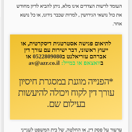
העומד לרשות הצדדים אינו מלא, ניתן להביא לדיון מחודש
את כול נושאי הגירושין , למרות שכבר נידונו, או כל נושא
אחר.
לתיאום פגישה אסטרטגית דיסקרטית, או
ייעוץ ראשוני, דבר ישירות עם עורך דין
אברהם עזריאלנט ב
0522809080
או
ב
וואצאפ או במייל:
av@azr.co.il
*הפנייה מוגנת במסגרת חיסיון
עורך דין לקוח ו
יכולה להיעשות
בעילום שם
.
ערעור על פסק דין, או החלטה, של בית המשפט לענייני