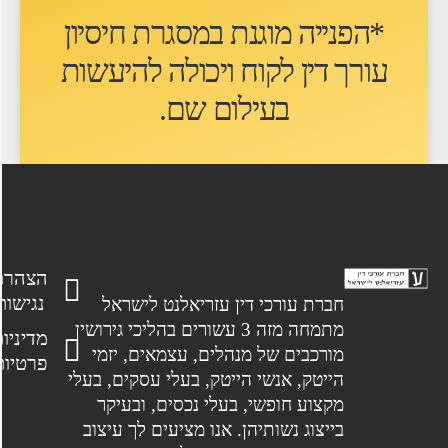
*הפנייה מוגנת במסגרת חיסיון
עורך דין לקוח ו
יכולה להיעשות
בעילום שם
.
הצהרת
נגישות
חברת עורכי דין עזריאלנט לישראל
מתמחה מזה 3 עשורים בהליכי גירושין
מדיניות
מורכבים של מנהלים, עצמאים, יזמי
פרטיות
הייטק, אנשי הייטק, בעלי עסקים, בעלי
מקצוע חופשי, בעלי נכסים, ובעיקר
בייצוג נשותיהן. אנו מציעים לך עיצוב