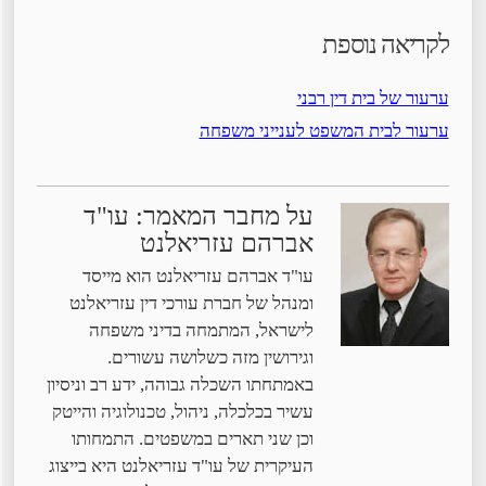
לקריאה נוספת
ערעור של בית דין רבני
ערעור לבית המשפט לענייני משפחה
על מחבר המאמר: עו"ד
אברהם עזריאלנט
עו"ד אברהם עזריאלנט הוא מייסד
ומנהל של חברת עורכי דין עזריאלנט
לישראל, המתמחה בדיני משפחה
וגירושין מזה כשלושה עשורים.
באמתחתו השכלה גבוהה, ידע רב וניסיון
עשיר בכלכלה, ניהול, טכנולוגיה והייטק
וכן שני תארים במשפטים. התמחותו
העיקרית של עו"ד עזריאלנט היא בייצוג