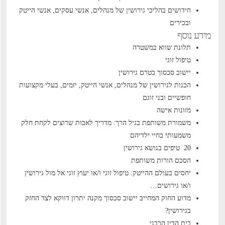
חידושים בהליכי גירושין של מנהלים, אנשי עסקים, אנשי הייטק
ובכירים
מידע נוסף
תלונת שווא במשטרה
טיפול זוגי
יישוב סכסוך בטרם גירושין
הכנות לגירושין של מנהלים, אנשי הייטק, יזמים, בעלי מקצועות
חופשיים ובני זוגם
מזונות אישה
משמורת משותפת בגיל הרך: מדריך לאבות שרוצים לקחת חלק
משמעותי בחיי ילדיהם
20 טיפים בנושא גירושין
הסכם הורות משותפת
יחסים בעולם ההייטק: טיפול זוגי ו/או יעוץ זוגי אל מול גירושין
ו/או גירושים…
מדוע החוק המחייב יישוב סכסוך מקנה יתרון דווקא לצד החזק
בגירושין?
בית הדין הרבני