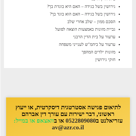
גירושין בשל בגידה – האם היא בוגדת בך?
גירושין בשל בגידה – האם הוא בוגד בך?
הסכם ממון – שלב אחרי שלב
גביית מזונות באמצעות הוצאה לפועל
ערעור על בית הדין הרבני
ערעור על ביהמ"ש לענייני משפחה
מזונות ילדים המהפך
חוקי גירושין
לתיאום פגישה אסטרטגית דיסקרטית, או ייעוץ
ראשוני, דבר ישירות עם עורך דין אברהם
עזריאלנט ב
0522809080
או ב
וואצאפ או במייל:
av@azr.co.il