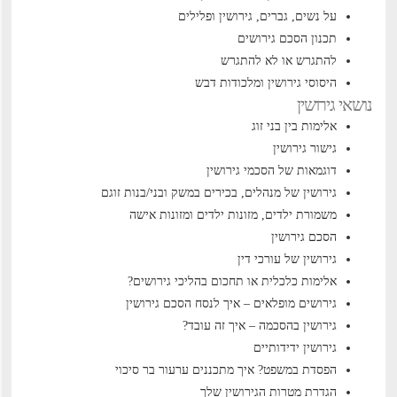
על נשים, גברים, גירושין ופלילים
תכנון הסכם גירושים
להתגרש או לא להתגרש
היסוסי גירושין ומלכודות דבש
נושאי גירושין
אלימות בין בני זוג
גישור גירושין
דוגמאות של הסכמי גירושין
גירושין של מנהלים, בכירים במשק ובני/בנות זוגם
משמורת ילדים, מזונות ילדים ומזונות אישה
הסכם גירושין
גירושין של עורכי דין
אלימות כלכלית או תחכום בהליכי גירושים?
גירושים מופלאים – איך לנסח הסכם גירושין
גירושין בהסכמה – איך זה עובד?
גירושין ידידותיים
הפסדת במשפט? איך מתכננים ערעור בר סיכוי
הגדרת מטרות הגירושין שלך