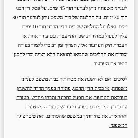
לענייני משפחה ניתן לערער תוך 45 ימים. על פסק דין רבני
תוך 30 ימים. על החלטה של בית משפט ניתן לערער תוך 30
ימים, ואילו על החלטה של בית הדין הרבני תוך 10 ימים.
עליך לפעול במהירות, שכן התייעצות עם עורך אחר, או
העברת תיק הערעור אליו, תצריך זמן רב כדי ללמוד בצורה
יסודית את ההליכים שהביאו לתוצאה הלא רצויה וכדי לתכנן
היטב את הערעור.
לסיכום, אם לא השגת את מטרותיך בבית משפט לענייני
משפחה, או בבית הדין הרבני, פתוחה בפניך הדרך להשגתן
בערכאת הערעור, אם תפעל בתבונה ותבחן מחדש, בעזרת
עורכי דין המתמחים בערעורי גירושין, בצורה מקצועית
ואחראית, את בחירותיך במשפט שהסתיים, ואת טיב ייצוגך
המשפטי.