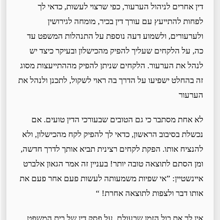
דין אחרים לניהול הערעור, כפי שרצוי לעשות, כדאי לך
לפחות להתייעץ עם עורך דין בכיר, מומחה לגירושין
ולערעורים, ולשמוע דעה נוספת על התנהלות המשפט עד
כה, על הלקחים שעליך להפיק מהכישלון ובעיקר כיצד יש
לנהל את הערעור. הלקחים שניתן להפיק מההתייעצות מסוג
זה בהחלט ישפיעו על הדרך בה ראוי לשקול, לתכנן ולנהל את
הערעור
לא אחת מסתבר כי גם הטובים שבעורכי הדין טועים. אם
נכשלת בסיבוב הראשון, כדאי לך להפיק לקח מהכישלון, ולא
להנציח אותו. הפקת לקחים רצינית תביא אותך לדרך חדשה,
ומן הסתם לתוצאה טובה יותר! בעניין זה אמר הגאון אלברט
איינשטיין: ”אי שפיות משמעותה לעשות פעם אחר פעם את
אותו דבר ולצפות לתוצאה אחרת! “
אין לך את כול הזמן שבעולם. על פסק דין של בית המשפט