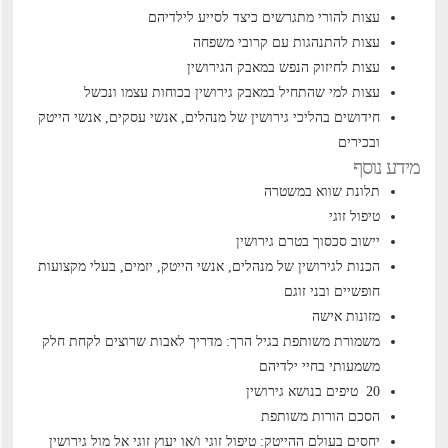
עצות להורי מתגרשים כיצד לסייע לילדיהם
עצות להתנהגות עם קרובי משפחה
עצות לחיזוק הנפש במאבק הגירושין
עצות למי שהתחיל במאבק גירושין בכוחות עצמו ונכשל
חידושים בהליכי גירושין של מנהלים, אנשי עסקים, אנשי הייטק
ובכירים
מידע נוסף
תלונת שווא במשטרה
טיפול זוגי
יישוב סכסוך בטרם גירושין
הכנות לגירושין של מנהלים, אנשי הייטק, יזמים, בעלי מקצועות
חופשיים ובני זוגם
מזונות אישה
משמורת משותפת בגיל הרך: מדריך לאבות שרוצים לקחת חלק
משמעותי בחיי ילדיהם
20 טיפים בנושא גירושין
הסכם הורות משותפת
יחסים בעולם ההייטק: טיפול זוגי ו/או יעוץ זוגי אל מול גירושין