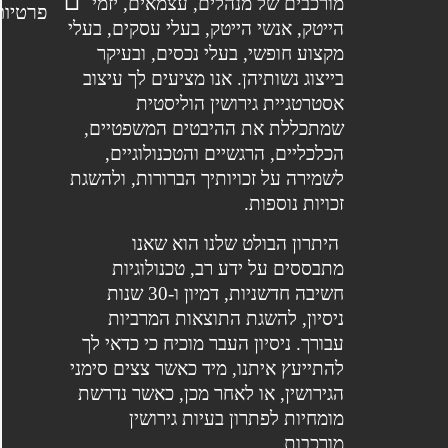
מורכבים של מנהלים, עצמאים, יזמי
פרטיות
הייטק, אנשי הייטק, בעלי עסקים, בעלי
מקצוע חופשי, בעלי נכסים, ובעיקר
בייצוג נשותיהן. אנו מציעים לך עיצוב
אסטרטגיית גירושין הוליסטית
שמתכללת את ההיבטים המשפטיים,
הכלכליים, הרגשיים והטכנולוגיים,
לשמירה על זכויותיך הברורות, ולהשגת
זכויות נוספות.
היתרון הבולט שלנו הוא שאנו
מתבססים על ידע רב, טכנולוגיות
חשיבה חדשניות, דמיון ו-30 שנות
ניסיון, להשגת התוצאות המרביות
עבורך. ניסיון העבר מוכיח כי כדאי לך
להתייעץ איתנו, מיד כאשר צצים סימני
הגירושין, או לאחר מכן, כאשר נדרשת
מומחיות לפתרון בעיות גירושין
מורכבות.