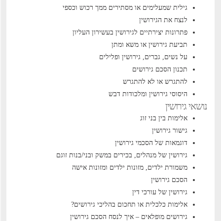
גילית שמעלימים או מסתירים ממך רכוש וכספי
לנצח את הגירושין
פתרונות יצירתיים לגירושין בעשירון העליון
תביעת גירושין או משא ומתן
על נשים, גברים, גירושין ופלילים
תכנון הסכם גירושים
להתגרש או לא להתגרש
היסוסי גירושין ומלכודות דבש
נושאי גירושין
אלימות בין בני זוג
גישור גירושין
דוגמאות של הסכמי גירושין
גירושין של מנהלים, בכירים במשק ובני/בנות זוגם
משמורת ילדים, מזונות ילדים ומזונות אישה
הסכם גירושין
גירושין של עורכי דין
אלימות כלכלית או תחכום בהליכי גירושים?
גירושים מופלאים – איך לנסח הסכם גירושין