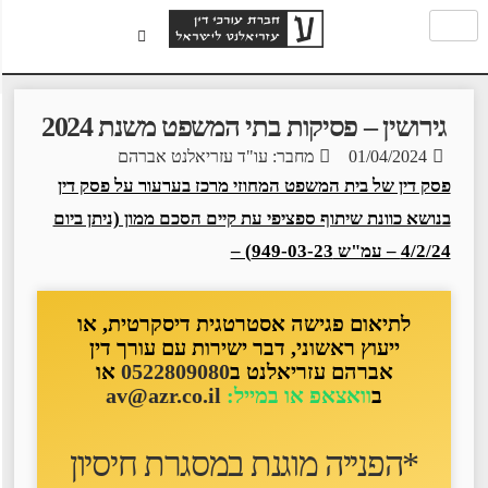
גירושין – פסיקות בתי המשפט משנת 2024
01/04/2024
מחבר: עו"ד עזריאלנט אברהם
פסק דין של בית המשפט המחוזי מרכז בערעור על פסק דין
בנושא כוונת שיתוף ספציפי עת קיים הסכם ממון (ניתן ביום
4/2/24 – עמ"ש 949-03-23) –
לתיאום פגישה אסטרטגית דיסקרטית, או
ייעוץ ראשוני, דבר ישירות עם עורך דין
אברהם עזריאלנט ב
0522809080
או
ב
וואצאפ או במייל:
av@azr.co.il
*הפנייה מוגנת במסגרת חיסיון