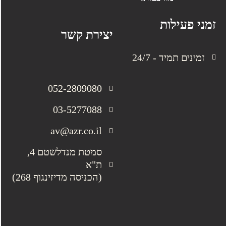
זמני פעילות
יצירת קשר
זמינים תמיד - 24/7
052-2809080
03-5277088
av@azr.co.il
סמטת מנדלשטם 4,
ת"א
(הכניסה מדיזינגוף 268)