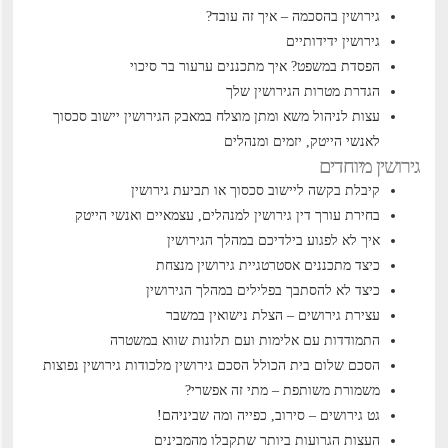
גירושין בהסכמה – איך זה עובד?
גירושין ידידותיים
הפסדת במשפט? איך מתכננים ערעור בר סיכוי
הגדרת מטרות הגירושין שלך
עצות לניהול משא ומתן מוצלח במאבק הגירושין
יישוב סכסוך
לאנשי הייטק, יזמים ומנהלים
גירושין מיוחדים
קיבלת בקשה ליישוב סכסוך או תביעת גירושין
בחירת עורך דין גירושין למנהלים, עצמאיים ואנשי הייטק
איך לא לפגוע בילדיכם במהלך הגירושין
כיצד מתכננים אסטרטגיית גירושין מנצחת
כיצד לא להסתבך בפלילים במהלך הגירושין
עצירת גירושים – הצלת נישואין במשבר
התמודדות עם אלימות ועם תלונות שווא במשטרה
הסכם שלום בית הכולל הסכם גירושין
מלכודות גירושין נפוצות
משמורת משותפת – מתי זה אפשרי?
גט גירושים – סירוב, כפייה ומה שביניהם!
העצות הגרועות ביותר שתקבלו מהמבינים