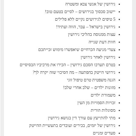
גירושין של אנשי צבא ומשטרה
יישוב סכסוך בגירושים – לסיים בטעם טוב!
5 טיפים לגירושים נקיים ללא פלילים
גירושין בישראל – עבר, הווה ועתיד!
עצות ממנוסה בהליכי גירושין
חוות דעת שנייה
צעדי מניעה הכרחיים שיאפשרו מימוש זכייתכם
גירושין לאחר גירושין
בטרם תערכו הסכם גירושין – הכירו את מרכיביו הבסיסיים
גירושי הייטק בהפתעה – מה הסיכוי שזה יקרה לך?
הגנה משפטית טרם טיפול זוגי
מזונות ילדים – שלב אחרי שלב!
משמורת ילדים
זכויות הסמויות מן העין
מסוגלות הורית
מתי להתייעץ עם עורך דין בנושא גירושין
גירושין של יזמים, בכירים ועובדים בתעשיית ההייטק
סעדים זמניים