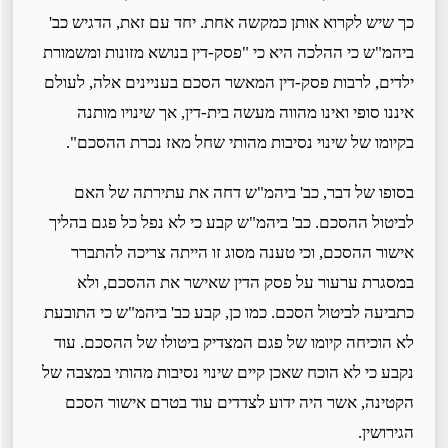
כך שיש לקרוא אותן כמקשה אחת. יחד עם זאת, הדגיש כב'
ביהמ"ש כי ההלכה היא כי "פסק-דין בנושא מזונות ומשמורת
ילדים, לרבות פסק-דין המאשר הסכם בעניינים אלה, לעולם
איננו סופי ואינו מהווה מעשה בית-דין, אך שינויו מותנה
בקיומו של שינוי נסיבות מהותי שחל מאז נכרת ההסכם".
בסופו של דבר, כב' ביהמ"ש דחה את עתירתה של האם
לביטול ההסכם. כב' ביהמ"ש קבע כי לא נפל כל פגם בהליך
אישור ההסכם, וכי טענה מסוג זו הייתה צריכה להתברר
במסגרת ערעור על פסק הדין שאישר את ההסכם, ולא
כתביעה לביטול הסכם. כמו כן, קבע כב' ביהמ"ש כי התובעת
לא הוכיחה קיומו של פגם המצדיק ביטולו של ההסכם. עוד
נקבע כי לא הוכח שאכן קיים שינוי נסיבות מהותי במצבה של
הקטינה, אשר היה ידוע לצדדים עוד בטרם אישור הסכם
הגירושין.