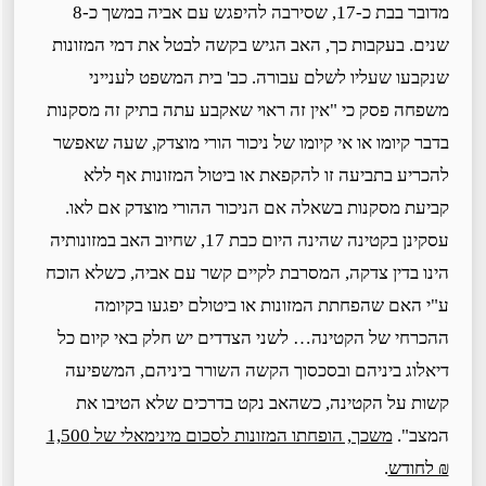
מדובר בבת כ-17, שסירבה להיפגש עם אביה במשך כ-8
שנים. בעקבות כך, האב הגיש בקשה לבטל את דמי המזונות
שנקבעו שעליו לשלם עבורה. כב' בית המשפט לענייני
משפחה פסק כי "אין זה ראוי שאקבע עתה בתיק זה מסקנות
בדבר קיומו או אי קיומו של ניכור הורי מוצדק, שעה שאפשר
להכריע בתביעה זו להקפאת או ביטול המזונות אף ללא
קביעת מסקנות בשאלה אם הניכור ההורי מוצדק אם לאו.
עסקינן בקטינה שהינה היום כבת 17, שחיוב האב במזונותיה
הינו בדין צדקה, המסרבת לקיים קשר עם אביה, כשלא הוכח
ע"י האם שהפחתת המזונות או ביטולם יפגעו בקיומה
ההכרחי של הקטינה… לשני הצדדים יש חלק באי קיום כל
דיאלוג ביניהם ובסכסוך הקשה השורר ביניהם, המשפיעה
קשות על הקטינה, כשהאב נקט בדרכים שלא הטיבו את
המצב".
משכך, הופחתו המזונות לסכום מינימאלי של 1,500
₪ לחודש
.