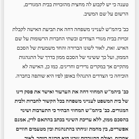
טענה כי יש לקבוע לה מחצית מהזכויות בבית המגורים,
הרשום על שם המשיב.
כב' ביהמ"ש לענייני משפחה דחה את תביעת האישה לקבלת
זכויות בבית מגורי הצדדים ובשתי החברות הרשומות על שם
האיש. זאת, לאור לשונו הברורה והחד משמעית של הסכם
הממון, ועל כך ששינוי של הסכם ממון בדרך של התנהגות
מתקיים אך במקרים נדירים וחריגים. כמו כן, האישה לא
הוכיחה כי הצדדים התנהלו באופן לפיו היא שותפה בחברה.
כב' ביהמ"ש המחוזי דחה את הערעור ואישר את פסק דינו
של בית המשפט לענייני משפחה בכל הקשור לחברות ולבית
המגורים. כב' ביהמ"ש המחוזי הבהיר כי התערבות ושינוי
בהסכם ממון, ללא עריכת השינוי בכתב בהתאם לדין, אמנם
אפשריים, בין מחמת זניחתו בהתנהגות ובין מטעמים חוזיים
אחרים, ואולם התערבות שכזו היא חריגה ביותר, לאור