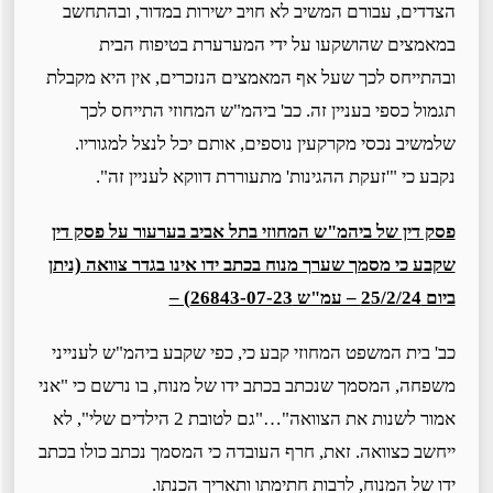
הצדדים, עבורם המשיב לא חויב ישירות במדור, ובהתחשב
במאמצים שהושקעו על ידי המערערת בטיפוח הבית
ובהתייחס לכך שעל אף המאמצים הנזכרים, אין היא מקבלת
תגמול כספי בעניין זה. כב' ביהמ"ש המחוזי התייחס לכך
שלמשיב נכסי מקרקעין נוספים, אותם יכל לנצל למגוריו.
נקבע כי "'זעקת ההגינות' מתעוררת דווקא לעניין זה".
פסק דין של ביהמ"ש המחוזי בתל אביב בערעור על פסק דין
שקבע כי מסמך שערך מנוח בכתב ידו אינו בגדר צוואה (ניתן
ביום 25/2/24 – עמ"ש 26843-07-23) –
כב' בית המשפט המחוזי קבע כי, כפי שקבע ביהמ"ש לענייני
משפחה, המסמך שנכתב בכתב ידו של מנוח, בו נרשם כי "אני
אמור לשנות את הצוואה"…"גם לטובת 2 הילדים שלי", לא
ייחשב כצוואה. זאת, חרף העובדה כי המסמך נכתב כולו בכתב
ידו של המנוח, לרבות חתימתו ותאריך הכנתו.