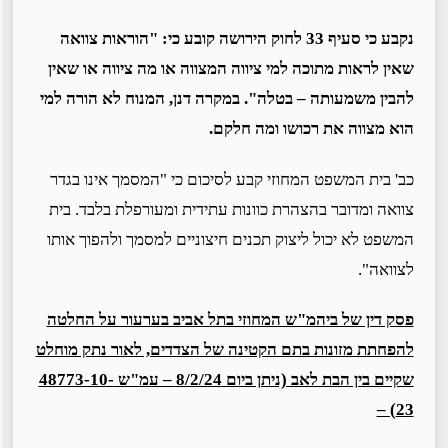
נקבע כי סעיף 33 לחוק הירושה קובע כי: "הוראות צוואה
שאין לראות מתוכה למי ציווה המצווה או מה ציווה או שאין
להבין משמעותה – בטלה
".
במקרה דנן, המנוח לא הורה למי
הוא מצווה את רכושו ומה חלקם.
כב' בית המשפט המחוזי קבע לסיכום כי "המסמך אינו בגדר
צוואה ומדובר בהצהרת כוונות עתידית ומעורפלת בלבד. בית
המשפט לא יכול ליצוק תכנים חיצוניים למסמך ולהפוך אותו
לצוואה".
פסק דין של ביהמ"ש המחוזי בתל אביב בערעור על החלטה
להפחתת מזונות בתם הקטינה של הצדדים, לאור נתק מוחלט
שקיים בין הבת לאב (ניתן ביום 8/2/24 – עמ"ש 48773-10-
23) –