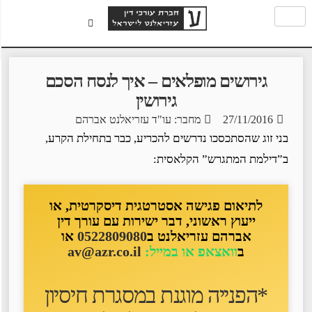
גירושים מופלאים – איך לנסח הסכם
גירושין
27/11/2016
מחבר: עו"ד עזריאלנט אברהם
בני זוג שהסתכסכו נדרשים להכריע, כבר בתחילת הקרע,
ב”דילמת המתגרש” הקלאסית:
לתיאום פגישה אסטרטגית דיסקרטית, או
ייעוץ ראשוני, דבר ישירות עם עורך דין
אברהם עזריאלנט ב
0522809080
או
ב
וואצאפ או במייל:
av@azr.co.il
*הפנייה מוגנת במסגרת חיסיון