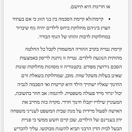
או חריגות היא תיושם.
קיימת/לא קיימת הסכמה בין בני הזוג כי אם בעתיד
תצוץ ביניהם מחלוקת ביחס לילדים יהיה גוף שיברור
במחלוקות לרבות זהותו של הגוף הבורר.
קיימת נטייה בקרב ההורה המשמורן לקבל כל החלטה
מהותית הנוגעת לילדים. נטייה זו ניתנת לריסון באמצעות
הסכם גירושין מפורט. בקטגוריה זו מסווגות מחלוקות שונות
שאינן בעלות משקל שווה. מובן, שמחלוקת בשאלת זרם
החינוך שאליו ישתייך הילד היא קריטית ואי הסכמה לגביה
יכול יגרור מייד פעולה משפטית. לדוגמה: אב חוזר בתשובה,
המעוניין שילדיו יקבלו חינוך חרדי. מקרה כזה מחייב את
האישה לפעול מיידית על מנת שבית המשפט לענייני משפחה
ידון בעניינם של הילדים, שכן קיים חשש ממשי כי פניית
הבעל לבית הדין הרבני תביא להשגת מבוקשו. עליך להכריע