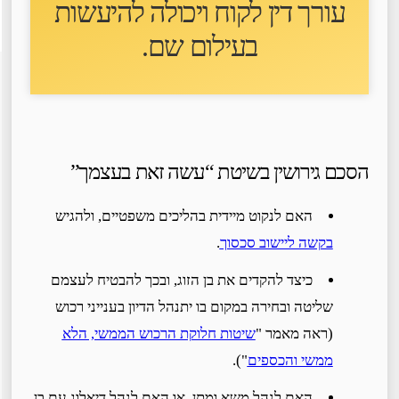
עורך דין לקוח ו
יכולה להיעשות
בעילום שם
.
הסכם גירושין בשיטת “עשה זאת בעצמך”
האם לנקוט מיידית בהליכים משפטיים, ולהגיש
בקשה ליישוב סכסוך
.
כיצד להקדים את בן הזוג, ובכך להבטיח לעצמם
שליטה ובחירה במקום בו יתנהל הדיון בענייני רכוש
(ראה מאמר "
שיטות חלוקת הרכוש הממשי, הלא
ממשי והכספים
").
האם לנהל משא ומתן, או האם לנהל דיאלוג עם בן