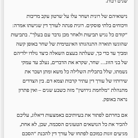
שנים רבות.
נישואיהם של רונית ושחר עלו על שרטון עקב מריבות
וויכוחים בלתי פוסקים. רונית פנתה לעורך דין שגישתו אמרה:
“קודם כל נגיש תביעות ולאחר מכן נדבר עם בעלך”. בתביעות
שהוגשו תוארה התנהגותו האינטימית של שחר באופן קשה
ומביך עד כדי כך, שעלתה בעצם השאלה כיצד נולדו ילדיהם
של בני הזוג… שחר, שקרא את הדברים, נעלב עד עמקי
נשמתו, שלל בתכלית השלילה כל משא ומתן ושכר את
שירותיו של עורך דין עתיר קרבות וצמא דם. בין הצדדים
מתנהלת “מלחמת גירושין” מזה כשבע שנים – ואין פתרון
נראה באופק.
אם בחרתם לפתור את בעיותיכם באמצעות דיאלוג, עליכם
להכיר את כל הנושאים הטעונים הסכמה, שכן, לא אחת,
מגיעים זוגות כמוכם לפתחו של עורך דין להכנת “הסכם