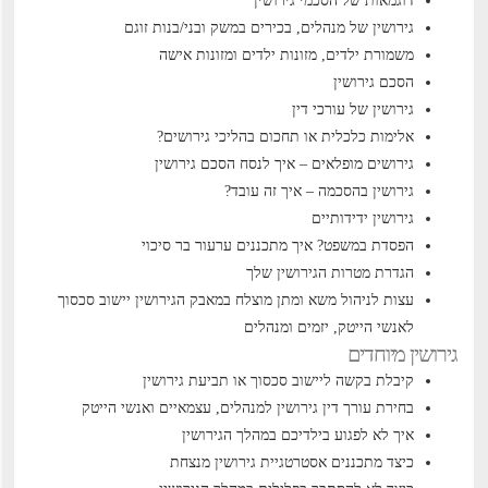
דוגמאות של הסכמי גירושין
גירושין של מנהלים, בכירים במשק ובני/בנות זוגם
משמורת ילדים, מזונות ילדים ומזונות אישה
הסכם גירושין
גירושין של עורכי דין
אלימות כלכלית או תחכום בהליכי גירושים?
גירושים מופלאים – איך לנסח הסכם גירושין
גירושין בהסכמה – איך זה עובד?
גירושין ידידותיים
הפסדת במשפט? איך מתכננים ערעור בר סיכוי
הגדרת מטרות הגירושין שלך
עצות לניהול משא ומתן מוצלח במאבק הגירושין
יישוב סכסוך
לאנשי הייטק, יזמים ומנהלים
גירושין מיוחדים
קיבלת בקשה ליישוב סכסוך או תביעת גירושין
בחירת עורך דין גירושין למנהלים, עצמאיים ואנשי הייטק
איך לא לפגוע בילדיכם במהלך הגירושין
כיצד מתכננים אסטרטגיית גירושין מנצחת