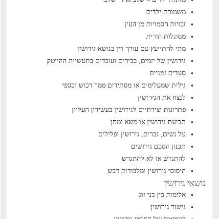
משמורת ילדים
זכויות הסמויות מן העין
מסוגלות הורית
מתי להתייעץ עם עורך דין בנושא גירושין
גירושין של יזמים, בכירים ועובדים בתעשיית ההייטק
סעדים זמניים
גילית שמעלימים או מסתירים ממך רכוש וכספי
לנצח את הגירושין
פתרונות יצירתיים לגירושין בעשירון העליון
תביעת גירושין או משא ומתן
על נשים, גברים, גירושין ופלילים
תכנון הסכם גירושים
להתגרש או לא להתגרש
היסוסי גירושין ומלכודות דבש
נושאי גירושין
אלימות בין בני זוג
גישור גירושין