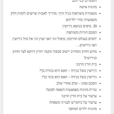
חופשיים ובני זוגם
מזונות אישה
משמורת משותפת בגיל הרך: מדריך לאבות שרוצים לקחת חלק
משמעותי בחיי ילדיהם
20 טיפים בנושא גירושין
הסכם הורות משותפת
יחסים בעולם ההייטק: טיפול זוגי ו/או יעוץ זוגי אל מול גירושין
ו/או גירושים…
מדוע החוק המחייב יישוב סכסוך מקנה יתרון דווקא לצד החזק
בגירושין?
בית הדין הרבני
גירושין בשל בגידה – האם היא בוגדת בך?
גירושין בשל בגידה – האם הוא בוגד בך?
הסכם ממון – שלב אחרי שלב
גביית מזונות באמצעות הוצאה לפועל
ערעור על בית הדין הרבני
ערעור על ביהמ"ש לענייני משפחה
מזונות ילדים המהפך