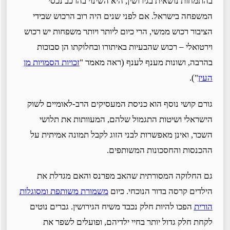
בהתמחות נושאית בגירושין, היא השינוי בהרכב נכסי
המשפחה בישראל. אם לפני שנים היה רוב הרכוש שבידי
הציבור רכוש ממשי, הרי כיום ליותר ויותר משפחות יש רכוש
וירטואלי – רכוש שהבעיות באיתורו ובחלוקתו הן סבוכות
בהרבה, ושונות מענף לענף (ראה מאמר "
זכויות הסמויות מן
העין
").
גורם קושי נוסף הוא כניסת המעסיקים הרב-לאומיים לשוק
הישראלי ושיטות התגמול שלהם, המעוותות את תלושי
השכר, ואינן מאפשרות לבני הזוג לקבל תמונה אמיתית על
ההכנסות והחסכונות המשותפים.
גם החלוקה המסורתית שהאב מפרנס והאם מגדלת את
הילדים קרסה בדור הנוכחי. כיום
משמורת משותפת
ומסוגלות
הורית
הפכו להיות חלק נכבד משיח הגירושין. גברים נוטים
לקחת חלק גדול יותר בחיי ילדיהם, ופועלים לשפר את