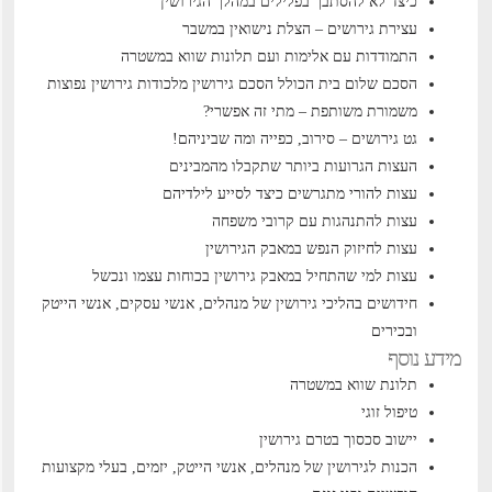
כיצד לא להסתבך בפלילים במהלך הגירושין
עצירת גירושים – הצלת נישואין במשבר
התמודדות עם אלימות ועם תלונות שווא במשטרה
הסכם שלום בית הכולל הסכם גירושין
מלכודות גירושין נפוצות
משמורת משותפת – מתי זה אפשרי?
גט גירושים – סירוב, כפייה ומה שביניהם!
העצות הגרועות ביותר שתקבלו מהמבינים
עצות להורי מתגרשים כיצד לסייע לילדיהם
עצות להתנהגות עם קרובי משפחה
עצות לחיזוק הנפש במאבק הגירושין
עצות למי שהתחיל במאבק גירושין בכוחות עצמו ונכשל
חידושים בהליכי גירושין של מנהלים, אנשי עסקים, אנשי הייטק
ובכירים
מידע נוסף
תלונת שווא במשטרה
טיפול זוגי
יישוב סכסוך בטרם גירושין
הכנות לגירושין של מנהלים, אנשי הייטק, יזמים, בעלי מקצועות