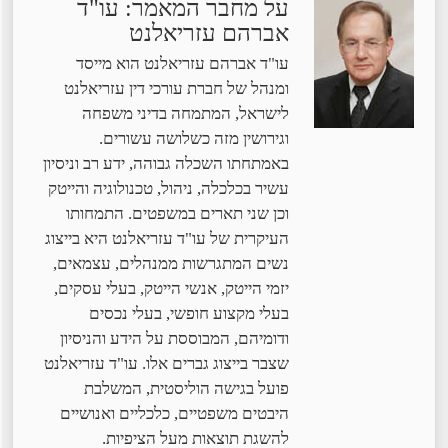
על מחבר המאמר: עו"ד
אברהם עזריאלנט
עו"ד אברהם עזריאלנט הוא מייסד
ומנהל של חברת עורכי דין עזריאלנט
לישראל, המתמחה בדיני משפחה
וגירושין מזה כשלושה עשורים.
באמתחתו השכלה גבוהה, ידע רב וניסיון
עשיר בכלכלה, ניהול, טכנולוגיה והייטק
וכן שני תארים במשפטים. התמחותו
העיקרית של עו"ד עזריאלנט היא בייצוג
נשים המתגרשות ממנהלים, עצמאים,
יזמי הייטק, אנשי הייטק, בעלי עסקים,
בעלי מקצוע חופשי, בעלי נכסים
ודומיהם, המבוססת על הידע והניסיון
שצבר בייצוג גברים אלו. עו"ד עזריאלנט
פועל בגישה הוליסטית, המשלבת
היבטים משפטיים, כלכליים ואנושיים
להשגת תוצאות מעל הציפיות.