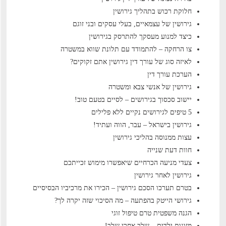
חלוקת רכוש בתהליך גירושין
גירושין של עצמאיים, בעלי עסקים ובני זוגם
כיצד למנוע מעסקך להתרסק בגירושין
צו הרחקה – להתמודד עם תלונת שווא במשטרה
לאיזה סוג של עורך דין גירושין אתם זקוקים?
הערכת עורך דין
גירושין של אנשי צבא ומשטרה
יישוב סכסוך בגירושים – לסיים בטעם טוב!
5 טיפים לגירושים נקיים ללא פלילים
גירושין בישראל – עבר, הווה ועתיד!
עצות ממנוסה בהליכי גירושין
חוות דעת שנייה
צעדי מניעה הכרחיים שיאפשרו מימוש זכייתכם
גירושין לאחר גירושין
בטרם תערכו הסכם גירושין – הכירו את מרכיביו הבסיסיים
גירושי הייטק בהפתעה – מה הסיכוי שזה יקרה לך?
הגנה משפטית טרם טיפול זוגי
מזונות ילדים – שלב אחרי שלב!