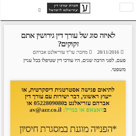
לאיזה סוג של עורך דין גירושין אתם
זקוקים?
28/11/2016
מחבר: עו"ד עזריאלנט אברהם
פעם, לפני הרבה שנים, היו עורכי דין שטיפלו בכל עניין
משפטי.
לתיאום פגישה אסטרטגית דיסקרטית, או
ייעוץ ראשוני, דבר ישירות עם עורך דין
אברהם עזריאלנט ב
0522809080
או
ב
וואצאפ או במייל:
av@azr.co.il
*הפנייה מוגנת במסגרת חיסיון