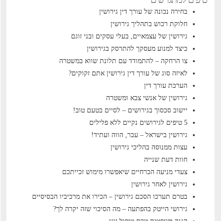
בחירה נכונה של עורך דין גירושין
חלוקת רכוש בתהליך גירושין
גירושין של עצמאיים, בעלי עסקים ובני זוגם
כיצד למנוע מעסקך להתרסק בגירושין
צו הרחקה – להתמודד עם תלונת שווא במשטרה
לאיזה סוג של עורך דין גירושין אתם זקוקים?
הערכת עורך דין
גירושין של אנשי צבא ומשטרה
יישוב סכסוך בגירושים – לסיים בטעם טוב!
5 טיפים לגירושים נקיים ללא פלילים
גירושין בישראל – עבר, הווה ועתיד!
עצות ממנוסה בהליכי גירושין
חוות דעת שנייה
צעדי מניעה הכרחיים שיאפשרו מימוש זכייתכם
גירושין לאחר גירושין
בטרם תערכו הסכם גירושין – הכירו את מרכיביו הבסיסיים
גירושי הייטק בהפתעה – מה הסיכוי שזה יקרה לך?