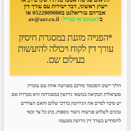
ייעוץ ראשוני, דבר ישירות עם עורך דין
אברהם עזריאלנט ב
0522809080
או
ב
וואצאפ או במייל:
av@azr.co.il
*הפנייה מוגנת במסגרת חיסיון
עורך דין לקוח ו
יכולה להיעשות
בעילום שם
.
הליך יישוב הסכסוך מורכב מפגישה אחת עם עובדת
סוציאלית הבקיאה בנושאי גירושין במסגרתה היא מבררת אם
יש סיכוי לסיים את הגירושין בדרכי שלום והאם הצדדים
נכונים לשלוש פגישות גישור נוספות, בהן כל צד זכאי
להסתייע בעורך דין גירושין מטעמו.