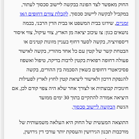
החוק מאפשר לצד הפונה בבקשה ליישוב סכסוך לעתור,
במקביל לבקשה ליישוב סכסוך,
לקבלת צווים דחופים ו/או
זמניים
, שידונו בבית המשפט או בבית הדין הרבני, בכמה
נושאים כגון: צו עיכוב יציאה מן הארץ, צווי עיקול, צווי איסור
דיספוזיציה, בקשה לסעד דחוף בעניין מזונות קטינים או
הבטחת קשר של קטין עם כל אחד מהוריו, בקשה לאישור
פעולה דחופה רפואית בקטין לרבות בדיקה, טיפול ואשפוז
פסיכיאטרי דחופים כשאין הסכמה בין ההורים, בקשה
להנפקת דרכון ולאישור ליציאת קטין לחוץ לארץ לפעילות
חינוכית קבוצתית או לצורך אחר שלא היה צפוי קודם לכן, אם
היציאה אמורה להתקיים בתוך 30 ימים ממועד
הגשת
הבקשה ליישוב סכסוך
.
התוצאה המעשית של החוק היא העלאה משמעותית של
מורכבות תכנון הגירושין והעסקת יותר עורכי דין גירושין,