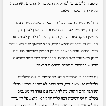
עיכוב ההליכים, וכן למחוק את הבקשה או התביעה שהוגשה
על ידי הצד שלא התייצב.
החל מהפגישה השנייה כל צד רשאי להגיע לפגישות עם
עורך דין מטעמו. לעניין זה חשיבות רבה, שכן לעורך דין
גירושין המקצועיות, הידע, הניסיון והיכולת להבין לעומק את
הבעיות העובדתיות והמשפטיות, מבלי לחשוף לצד השני יותר
מידי נתונים. נוכחותו של עורך דין גירושין בפגישות מעניקה
יתרון משמעותי לצד המיוצג. הדבר יבוא לידי ביטוי בתביעה,
שתוגש בהמשך, ובהשגת התוצאה הרצויה.
גם במקרה בו הצדדים הגיעו להסכמות בעלות השלכות
כלכליות ו/או משפטיות, רצוי שהם לא יתחייבו לבצען מבלי
שניתנה להם ההזדמנות להתייעץ עם עורך דין מטעמם.
בשלב זה יש חשיבות רבה ללווי ההליך או לייצוג על ידי עורך
דין לגירושין מטעמך, אשר יכול להתריע על בעיה בהסכם