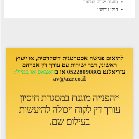
מזונות ילדים המהפך
חוקי גירושין
לתיאום פגישה אסטרטגית דיסקרטית, או ייעוץ
ראשוני, דבר ישירות עם עורך דין אברהם
עזריאלנט ב
0522809080
או ב
וואצאפ או במייל:
av@azr.co.il
*הפנייה מוגנת במסגרת חיסיון
עורך דין לקוח ו
יכולה להיעשות
בעילום שם
.