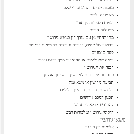
הגנה משפטית טרם טיפול זוגי
מזונות ילדים – שלב אחרי שלב!
משמורת ילדים
זכויות הסמויות מן העין
מסוגלות הורית
מתי להתייעץ עם עורך דין בנושא גירושין
גירושין של יזמים, בכירים ועובדים בתעשיית ההייטק
סעדים זמניים
גילית שמעלימים או מסתירים ממך רכוש וכספי
לנצח את הגירושין
פתרונות יצירתיים לגירושין בעשירון העליון
תביעת גירושין או משא ומתן
על נשים, גברים, גירושין ופלילים
תכנון הסכם גירושים
להתגרש או לא להתגרש
היסוסי גירושין ומלכודות דבש
נושאי גירושין
אלימות בין בני זוג