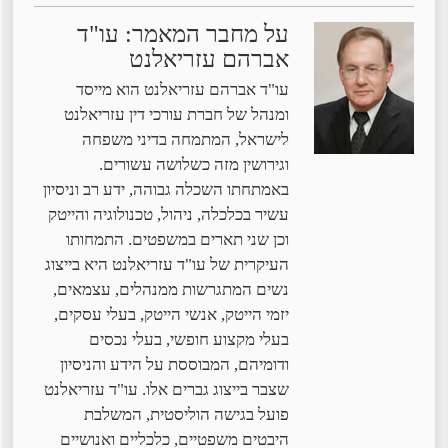
על מחבר המאמר: עו"ד
אברהם עזריאלנט
עו"ד אברהם עזריאלנט הוא מייסד
ומנהל של חברת עורכי דין עזריאלנט
לישראל, המתמחה בדיני משפחה
וגירושין מזה כשלושה עשורים.
באמתחתו השכלה גבוהה, ידע רב וניסיון
עשיר בכלכלה, ניהול, טכנולוגיה והייטק
וכן שני תארים במשפטים. התמחותו
העיקרית של עו"ד עזריאלנט היא בייצוג
נשים המתגרשות ממנהלים, עצמאים,
יזמי הייטק, אנשי הייטק, בעלי עסקים,
בעלי מקצוע חופשי, בעלי נכסים
ודומיהם, המבוססת על הידע והניסיון
שצבר בייצוג גברים אלו. עו"ד עזריאלנט
פועל בגישה הוליסטית, המשלבת
היבטים משפטיים, כלכליים ואנושיים