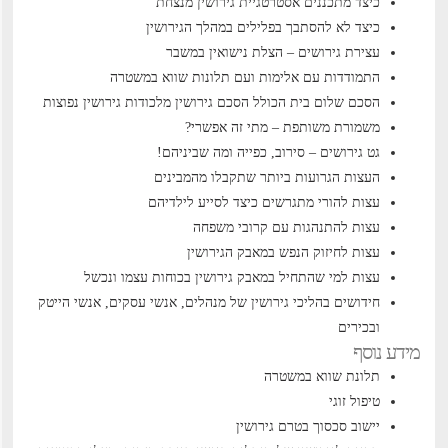
כיצד מתכננים אסטרטגיית גירושין מנצחת
כיצד לא להסתבך בפלילים במהלך הגירושין
עצירת גירושים – הצלת נישואין במשבר
התמודדות עם אלימות ועם תלונות שווא במשטרה
הסכם שלום בית הכולל הסכם גירושין
מלכודות גירושין נפוצות
משמורת משותפת – מתי זה אפשרי?
גט גירושים – סירוב, כפייה ומה שביניהם!
העצות הגרועות ביותר שתקבלו מהמבינים
עצות להורי מתגרשים כיצד לסייע לילדיהם
עצות להתנהגות עם קרובי משפחה
עצות לחיזוק הנפש במאבק הגירושין
עצות למי שהתחיל במאבק גירושין בכוחות עצמו ונכשל
חידושים בהליכי גירושין של מנהלים, אנשי עסקים, אנשי הייטק
ובכירים
מידע נוסף
תלונת שווא במשטרה
טיפול זוגי
יישוב סכסוך בטרם גירושין