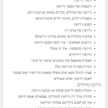
גישור גירושין
דוגמאות של הסכמי גירושין
גירושין של מנהלים, בכירים במשק ובני/בנות זוגם
משמורת ילדים, מזונות ילדים ומזונות אישה
הסכם גירושין
גירושין של עורכי דין
אלימות כלכלית או תחכום בהליכי גירושים?
גירושים מופלאים – איך לנסח הסכם גירושין
גירושין בהסכמה – איך זה עובד?
גירושין ידידותיים
הפסדת במשפט? איך מתכננים ערעור בר סיכוי
הגדרת מטרות הגירושין שלך
עצות לניהול משא ומתן מוצלח במאבק הגירושין
יישוב סכסוך
לאנשי הייטק, יזמים ומנהלים
גירושין מיוחדים
קיבלת בקשה ליישוב סכסוך או תביעת גירושין
בחירת עורך דין גירושין למנהלים, עצמאיים ואנשי הייטק
איך לא לפגוע בילדיכם במהלך הגירושין