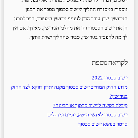
לסיכום, הצורך להשתתף בפגישת מהו"ת ואולי בפגישות
נוספות במסגרת ההליך ליישוב סכסוך מסבך את תכנון
הגירושין, שכן עורך הדין לענייני גירושין המעורב, חייב לתכנן
הן את יישוב הסכסוך והן את מהלכי הגירושין. מאידך, אם אין
לך מה להפסיד בגירושין, סביר שההליך ישרת אותך.
לקריאה נוספת
יישוב סכסוך 2022
מדוע החוק המחייב יישוב סכסוך מקנה יתרון דווקא לצד החזק
בגירושין?
קיבלת בקשה ליישוב סכסוך או תביעה?
יישוב סכסוך לאנשי הייטק, יזמים ומנהלים
סרטון בנושא יישוב סכסוך