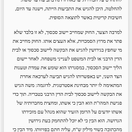
להחלטה, היכן להגיש את התביעות הייתה, וישנה עד היום,
חשיבות קריטית באשר לתוצאה הסופית.
למרבה הצער, החוק שמחייב יישוב סכסוך, לא זו בלבד שלא
פתר את מרוץ הסמכויות, אלא העצים אותו. החוק מחייב את
מי שחפץ בגירושין להגיש את הבקשה ליישוב סכסוך או לבית
הדין הרבני או לבית המשפט לענייני משפחה. לאחר יישום
הליך יישוב הסכסוך, במסגרתו הוא שומע את עמדת וטענות
הצד השני, יש באפשרותו להגיש תביעה לערכאה אחרת
המתאימה לו יותר מבחינת אסטרטגית. לדוגמה: משה הגיש
את הבקשה ליישוב סכסוך לבית הדין הרבני בטבריה. תוך כדי
פגישת המהו"ת הוא הבין כי אשתו, ומחצית מחברותיה של
אשתו יודעים על הרומן הזעיר שהוא מנהל עם מזכירתו
הגרושה. הוא הבין כי לא יוכל להתחמק בעת גירושין
מהכתובה בשווי מיליון ש"ח, עליה חתם בפזיזותו. מיד הבין כי