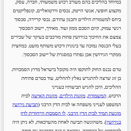
במיוחד בהליכים בהם מעורב רכוש משמעותי, חברה, עסק,
מקצוע חופשי, אנשי הייטק, נכסים ווירטואליים, קונפליקטים
ביחס למשמורת הילדים ותכנון עתידם, נכסי קריירה, סכסוך
רגשי עמוק, קיום הסכם ממון ועוד. מאידך, יישוב הסכסוך
צמצם את החיכוך בגירושין פחות מורכבים בעיקר של שכירים
בעלי הכנסה נמוכה עד בינונית ורכוש משותף מועט. כמחצית
ממקרי הגירושין אכן נפתרו במסגרת של יישוב הסכסוך.
טרם נכנס החוק לתוקפו היה מקובל בישראל מרוץ הסמכויות.
בן זוג שרצה להתגרש נאלץ להחליט, עוד בטרם פתיחת
ההליכים, היכן להגיש תביעותיו בענייני
הרכוש,
המשמורת
,
מזונות הילדים
,
מזונות האישה
לבית
המשפט לענייני משפחה או לבית הדין הרבני (
תביעת גירושין
מוגשת תמיד לבית הדין הרבני, לו הסמכות הייחודית לדון
בגירושין
). משהוגשה תביעה לאחת מהערכאות, לא ניתן היה
להתחרט על הבחירה. ערכאה זו דנה בתביעה עד סופה.