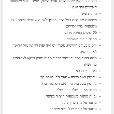
הכנות לגירושין של מנהלים, אנשי הייטק, יזמים, בעלי מקצועות
חופשיים ובני זוגם
מזונות אישה
משמורת משותפת בגיל הרך: מדריך לאבות שרוצים לקחת חלק
משמעותי בחיי ילדיהם
20 טיפים בנושא גירושין
הסכם הורות משותפת
יחסים בעולם ההייטק: טיפול זוגי ו/או יעוץ זוגי אל מול גירושין
ו/או גירושים…
מדוע החוק המחייב יישוב סכסוך מקנה יתרון דווקא לצד החזק
בגירושין?
בית הדין הרבני
גירושין בשל בגידה – האם היא בוגדת בך?
גירושין בשל בגידה – האם הוא בוגד בך?
הסכם ממון – שלב אחרי שלב
גביית מזונות באמצעות הוצאה לפועל
ערעור על בית הדין הרבני
ערעור על ביהמ"ש לענייני משפחה