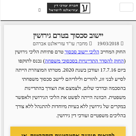
יישוב סכסוך בטרם גירושין
19/03/2018
מחבר: עו"ד עזריאלנט אברהם
החוק המחייב
הליכי יישוב סכסוך
טרם פתיחת הליכי גירושין
(
החוק להסדר התדיינויות בסכסוכי משפחה
) נכנס לתוקפו
ביום 17.7.16 ועודכן בשנת 2020. מטרתו המוצהרת הייתה
לסייע לבני זוג, להורים ולילדיהם ליישב סכסוך משפחתי
בהסכמה ובדרכי שלום, ולצמצם את הצורך בהתדיינות
משפטית. הכוונה הייתה לפשט את הליכי הגירושין ולאפשר
במקרים של גירושין ללא בעיות מיוחדות להתנהל ללא צורך
בהליכים משפטיים ועורכי דין גירושין.
לתיאום פגישה אסטרטגית דיסקרטית, או