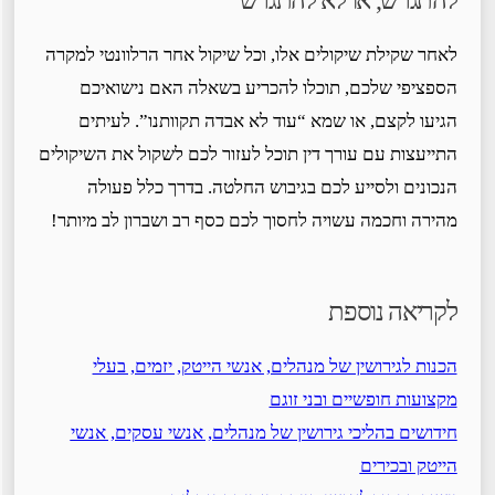
לאחר שקילת שיקולים אלו, וכל שיקול אחר הרלוונטי למקרה
הספציפי שלכם, תוכלו להכריע בשאלה האם נישואיכם
הגיעו לקצם, או שמא “עוד לא אבדה תקוותנו”. לעיתים
התייעצות עם עורך דין תוכל לעזור לכם לשקול את השיקולים
הנכונים ולסייע לכם בגיבוש החלטה. בדרך כלל פעולה
מהירה וחכמה עשויה לחסוך לכם כסף רב ושברון לב מיותר!
לקריאה נוספת
הכנות לגירושין של מנהלים, אנשי הייטק, יזמים, בעלי
מקצועות חופשיים ובני זוגם
חידושים בהליכי גירושין של מנהלים, אנשי עסקים, אנשי
הייטק ובכירים