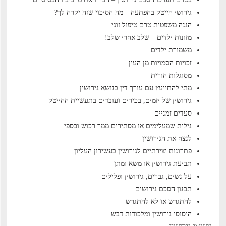
גירושי הייטק בהפתעה – מה הסיכוי שזה יקרה לך?
הגנה משפטית טרם טיפול זוגי
מזונות ילדים – שלב אחרי שלב!
משמורת ילדים
זכויות הסמויות מן העין
מסוגלות הורית
מתי להתייעץ עם עורך דין בנושא גירושין
גירושין של יזמים, בכירים ועובדים בתעשיית ההייטק
סעדים זמניים
גילית שמעלימים או מסתירים ממך רכוש וכספי
לנצח את הגירושין
פתרונות יצירתיים לגירושין בעשירון העליון
תביעת גירושין או משא ומתן
על נשים, גברים, גירושין ופלילים
תכנון הסכם גירושים
להתגרש או לא להתגרש
היסוסי גירושין ומלכודות דבש