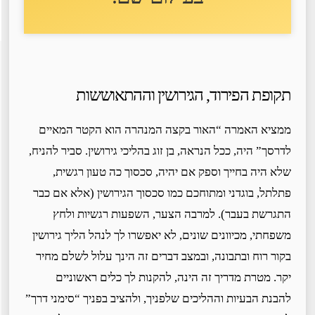
תקופת הפירוד, הגירושין וההתאוששות
ממציא האמרה “האור בקצה המנהרה הוא הקטר המאיים
לדרסך” היה, ככל הנראה, בן זוג בהליכי גירושין. סביר להניח,
שלא היה בחייך וספק אם יהיה, סכסוך כה טעון רגשית,
פתלתל, בוגדני ומתוחכם כמו סכסוך הגירושין (אלא אם כבר
התגרשת בעבר). למרבה הצער, השפעות רגשיות ולחץ
משפחתי, מכיוונים שונים, לא יאפשרו לך לנהל הליך גירושין
בקור רוח ובתבונה, ובמצב דברים זה הינך עלול לשלם מחיר
יקר. מטרת מדריך זה הינה, להקנות לך כלים ראשוניים
להבנת הבעיות וההליכים שלפניך, ולהציב בפניך “סימני דרך”