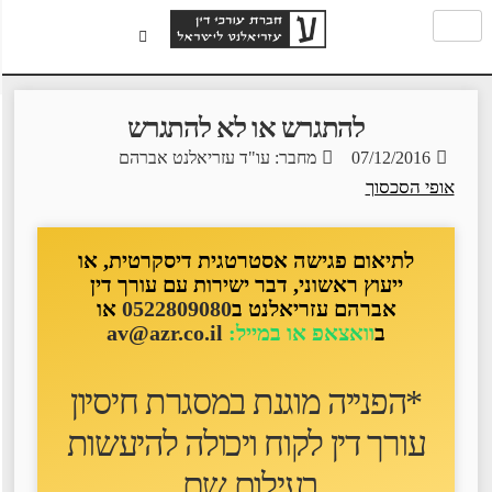
להתגרש או לא להתגרש
07/12/2016
מחבר: עו"ד עזריאלנט אברהם
אופי הסכסוך
לתיאום פגישה אסטרטגית דיסקרטית, או
ייעוץ ראשוני, דבר ישירות עם עורך דין
אברהם עזריאלנט ב
0522809080
או
ב
וואצאפ או במייל:
av@azr.co.il
*הפנייה מוגנת במסגרת חיסיון
עורך דין לקוח ו
יכולה להיעשות
בעילום שם
.