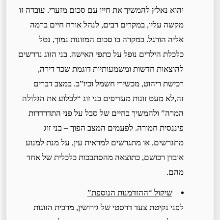
והוא נאלץ להמשיך את חייו עם סכום מזערי. עובדה זו
מקשה עליו, במקרים רבים, לנהל אורח חיים ברמה
אליה הורגל. במקרה בו סכום המזונות נמוך, נטל
כלכלת הילדים נופל על כתפי האישה. בני הזוג נדרשים
להוצאות חדשות ומשמעותיות דוגמת שכר דירה,
רכישת ריהוט, מכשירי חשמל וכיו”ב. במצב דברים
זה,לא מעט זוגות מעדיפים בני זוג “לבלוע את הגלולה
המרה” ולהמשיך בחיים של סבל על פני התדרדרות
פיננסית חמורה. לפעמים המצב הפוך – בני זוג
מתגרשים, או מתגרשים למראית עין, על מנת למנוע
אובדן רכושם, כתוצאה מהסתבכות כלכלית של אחד
מהם.
שיקול “ההזדמנות הנוספת”
לפני נקיטת צעד דרסטי של גירושין, מרבית הזוגות