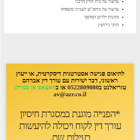
ערעור על בית הדין הרבני
ערעור על ביהמ"ש לענייני משפחה
מזונות ילדים המהפך
חוקי גירושין
לתיאום פגישה אסטרטגית דיסקרטית, או ייעוץ
ראשוני, דבר ישירות עם עורך דין אברהם
עזריאלנט ב
0522809080
או ב
וואצאפ או במייל:
av@azr.co.il
*הפנייה מוגנת במסגרת חיסיון
עורך דין לקוח ו
יכולה להיעשות
בעילום שם
.