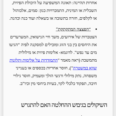
אחרות תהיינה: תאונה המשפיעה על היכולת הפיזית,
השכלית או המינית, התמכרויות כגון: סמים, אלכוהול
או לקלפים, חזרה בתשובה או בשאלה ועוד כנה וכהנה.
“הפצצה המתקתקת”
הצטברות של אירועים, משך חיי הנישואין, המערערים
את היחסים בין בני הזוג ומובילים למסקנה לפיה “הגיעו
מים עד נפש”. לדוגמא- אלימות פיזית או מילולית
מתמשכת (ראה מאמר "
התמודדות על אלימות ותלונות
שווא במשטרה
"), חוסר אחריות בכספים או בענייני
משפחה, נתק מילולי ורגשי הולך ומעמיק, חוסר גילויי
חיבה, תפקוד כלכלי לקוי, בעיות ביחסי מין וכיו”ב.
השיקולים בגיבוש ההחלטה האם להתגרש