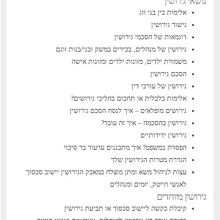
נושאי גירושין
אלימות בין בני זוג
גישור גירושין
דוגמאות של הסכמי גירושין
גירושין של מנהלים, בכירים במשק ובני/בנות זוגם
משמורת ילדים, מזונות ילדים ומזונות אישה
הסכם גירושין
גירושין של עורכי דין
אלימות כלכלית או תחכום בהליכי גירושים?
גירושים מופלאים – איך לנסח הסכם גירושין
גירושין בהסכמה – איך זה עובד?
גירושין ידידותיים
הפסדת במשפט? איך מתכננים ערעור בר סיכוי
הגדרת מטרות הגירושין שלך
עצות לניהול משא ומתן מוצלח במאבק הגירושין
יישוב סכסוך
לאנשי הייטק, יזמים ומנהלים
גירושין מיוחדים
קיבלת בקשה ליישוב סכסוך או תביעת גירושין