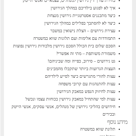
בחירת עורך דין גירושין למנהלים, עצמאיים ואנשי הייטק
איך לא לפגוע בילדיכם במהלך הגירושין
כיצד מתכננים אסטרטגיית גירושין מנצחת
כיצד לא להסתבך בפלילים במהלך הגירושין
עצירת גירושים – הצלת נישואין במשבר
התמודדות עם אלימות ועם תלונות שווא במשטרה
הסכם שלום בית הכולל הסכם גירושין
מלכודות גירושין נפוצות
משמורת משותפת – מתי זה אפשרי?
גט גירושים – סירוב, כפייה ומה שביניהם!
העצות הגרועות ביותר שתקבלו מהמבינים
עצות להורי מתגרשים כיצד לסייע לילדיהם
עצות להתנהגות עם קרובי משפחה
עצות לחיזוק הנפש במאבק הגירושין
עצות למי שהתחיל במאבק גירושין בכוחות עצמו ונכשל
חידושים בהליכי גירושין של מנהלים, אנשי עסקים, אנשי הייטק
ובכירים
מידע נוסף
תלונת שווא במשטרה