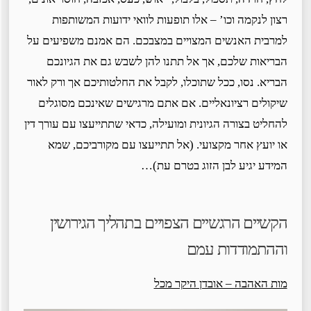
רצון לנקמה וכו’ – אלו תופעות לוואי ידועות המשותפות
למרבית האנשים המצויים במצבכם. הם אמנם משפיעים על
הבריאות שלכם, אך אל תתנו להן לשבש גם את הגיונכם
הבריא. נסו, ככל שתוכלו, לקבל את החלטותיכם אך ורק לאור
שיקולים רציונאליים. אם אתם מרגישים שאינכם מסוגלים
להחליט בצורה הגיונית ומועילה, כדאי שתתייעצו עם עורך דין
או יועץ אחר מקצועי. (אל תתייעצו עם מקורביכם, שמא
המידע יגיע לבן הזוג בטרם עת)…
הקשיים הרגשיים הצפויים בתהליך הגירושין
וההתמודדות עמם
מות האהבה – אובדן היקר מכל