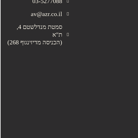
03-5277088
av@azr.co.il
סמטת מנדלשטם 4,
ת"א
(הכניסה מדיזינגוף 268)