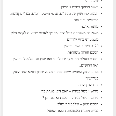
טיפול זוגי
יישוב סכסוך בטרם גירושין
הכנות לגירושין של מנהלים, אנשי הייטק, יזמים, בעלי מקצועות
חופשיים ובני זוגם
מזונות אישה
משמורת משותפת בגיל הרך: מדריך לאבות שרוצים לקחת חלק
משמעותי בחיי ילדיהם
20 טיפים בנושא גירושין
הסכם הורות משותפת
יחסים בעולם ההייטק: טיפול זוגי ו/או יעוץ זוגי אל מול גירושין
ו/או גירושים…
מדוע החוק המחייב יישוב סכסוך מקנה יתרון דווקא לצד החזק
בגירושין?
בית הדין הרבני
גירושין בשל בגידה – האם היא בוגדת בך?
גירושין בשל בגידה – האם הוא בוגד בך?
הסכם ממון – שלב אחרי שלב
גביית מזונות באמצעות הוצאה לפועל