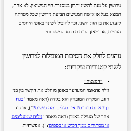
גירושין על מנת להשיג יתרון במסגרת חיי הנישואין. לא אחת,
תמצא בעל או אישה המגישים תביעת גירושין שכל מטרתה
לזעזע את בן הזוג השני, וכך להוביל לשינוי באופי היחסים
הזוגיים, או במאזן הכוחות בתא המשפחתי.
נוהגים לחלק את הסיבות המובילות לגירושין
לשתי קטגוריות עיקריות:
“הפצצה”
גילוי פתאומי המערער באופן מוחלט את הקשר בין בני
הזוג. המקרה המובהק הוא בגידה (ראה מאמר "
בגדו
בך? אתם בוגדים? איך מגלים ומה עושים
?
"), או סוג
אחר של מעילה באמון (ראה מאמר "
גילית שמעלימים
או מסתירים ממך רכוש או כספים
?"). אפשרויות