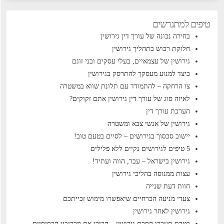
טיפים למתגרשים
בחירה נכונה של עורך דין גירושין
חלוקת רכוש בתהליך גירושין
גירושין של עצמאיים, בעלי עסקים ובני זוגם
כיצד למנוע מעסקך להתרסק בגירושין
צו הרחקה – להתמודד עם תלונת שווא במשטרה
לאיזה סוג של עורך דין גירושין אתם זקוקים?
הערכת עורך דין
גירושין של אנשי צבא ומשטרה
יישוב סכסוך בגירושים – לסיים בטעם טוב!
5 טיפים לגירושים נקיים ללא פלילים
גירושין בישראל – עבר, הווה ועתיד!
עצות ממנוסה בהליכי גירושין
חוות דעת שנייה
צעדי מניעה הכרחיים שיאפשרו מימוש זכייתכם
גירושין לאחר גירושין
בטרם תערכו הסכם גירושין – הכירו את מרכיביו הבסיסיים