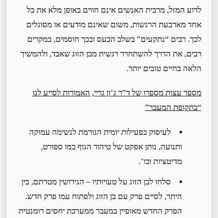
לרוע המזל, מרבית האנשים אינם חווים באופן מלא את כל
אחד מארבעת הרגשות, משום שאינם מודעים או מסוגלים
לכך. רבים “נתקעים” בשלב הכעס ובכך חוסמים, במקרים
רבים, את הדרך להשתחרר רגשית מבן הזוג שאבד, ולהמשיך
הלאה בחיים טובים יותר.
מספר עצות מספרו של ד”ר ג’ון גריי, האמורות לסייע לנו
“בתקופת המעבר”
לעיסוק בפעילות יומית הגורמת לנשימה עמוקה
ותנועה, נותן אפקט של טיהור הגוף כמו ספורט,
מדיטציות וכו’.
סלחו לבן הזוג על טעויותיו – הגירושין מטרתם, בין
היתר, לסיים פרק עם בן הזוג ולפתוח עמו פרק חדש.
הפרק החדש מאופיין במעבר ממערכת יחסים רומנטית