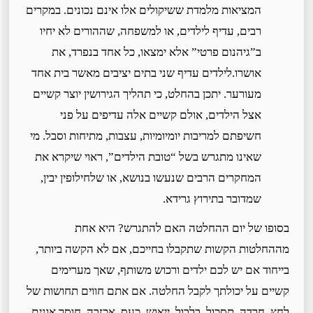
המציאות מלמדת ששיקולים אלו אינם נכונים. במקרים
רבים, עדיף לילדים, או למשפחה, שההורים לא יחיו
ב”גיהנום פרטי” אלא ימצאו, כל אחד בנפרד, את
אושרו.לילדים עדיף שני בתים יציבים מאשר בית אחד
מעורער. יתכן בהחלט, כי תהליך הגירושין יוצר קשיים
אצל הילדים, אולם קשיים אלה עדיפים על פני
חשיפתם למריבות יומיומיות, עצבות, מתיחות וסבל. מי
שאינו מתגרש בשל “טובת הילדים”, ראוי שיקרא את
המחקרים הרבים שנעשו בנושא, או שלחילופין יבין,
שמדובר בתירוץ גרידא.
בסופו של יום ההחלטה האם להתגרש? היא אחת
מההחלטות הקשות שתקבלו בחייכם, אם לא הקשה ביותר,
בייחוד אם יש לכם ילדים ורכוש משותף, שאך מערימים
קשיים על יכולתך לקבל החלטה. אם אתם חווים תחושות של
לחץ, חרדה, תסכול, בלבול, ייאוש, כעס, אכזבה, חוסר אונים,