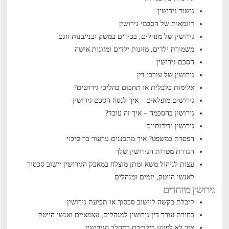
גישור גירושין
דוגמאות של הסכמי גירושין
גירושין של מנהלים, בכירים במשק ובני/בנות זוגם
משמורת ילדים, מזונות ילדים ומזונות אישה
הסכם גירושין
גירושין של עורכי דין
אלימות כלכלית או תחכום בהליכי גירושים?
גירושים מופלאים – איך לנסח הסכם גירושין
גירושין בהסכמה – איך זה עובד?
גירושין ידידותיים
הפסדת במשפט? איך מתכננים ערעור בר סיכוי
הגדרת מטרות הגירושין שלך
עצות לניהול משא ומתן מוצלח במאבק הגירושין
יישוב סכסוך
לאנשי הייטק, יזמים ומנהלים
גירושין מיוחדים
קיבלת בקשה ליישוב סכסוך או תביעת גירושין
בחירת עורך דין גירושין למנהלים, עצמאיים ואנשי הייטק
איך לא לפגוע בילדיכם במהלך הגירושין