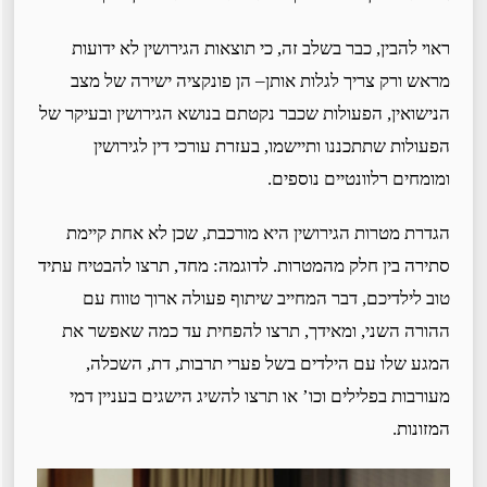
ראוי להבין, כבר בשלב זה, כי תוצאות הגירושין לא ידועות
מראש ורק צריך לגלות אותן– הן פונקציה ישירה של מצב
הנישואין, הפעולות שכבר נקטתם בנושא הגירושין ובעיקר של
הפעולות שתתכננו ותיישמו, בעזרת עורכי דין לגירושין
ומומחים רלוונטיים נוספים.
הגדרת מטרות הגירושין היא מורכבת, שכן לא אחת קיימת
סתירה בין חלק מהמטרות. לדוגמה: מחד, תרצו להבטיח עתיד
טוב לילדיכם, דבר המחייב שיתוף פעולה ארוך טווח עם
ההורה השני, ומאידך, תרצו להפחית עד כמה שאפשר את
המגע שלו עם הילדים בשל פערי תרבות, דת, השכלה,
מעורבות בפלילים וכו’ או תרצו להשיג הישגים בעניין דמי
המזונות.