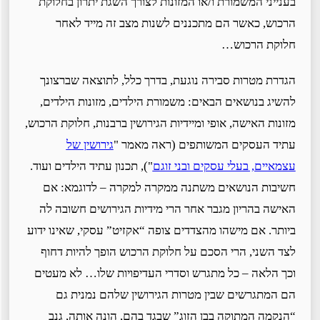
בענייני המשמורת ו/או המזונות לצורך השגת יתרון בחלוקת
הרכוש, כאשר הם מתכננים לשנות מצב זה מייד לאחר
חלוקת הרכוש…
הגדרת מטרות סבירה נוגעת, בדרך כלל, לתוצאה שברצונך
להשיג בנושאים הבאים: משמורת הילדים, מזונות הילדים,
מזונות האישה, אופי ומיידיות הגירושין ברבנות, חלוקת הרכוש,
עתיד העסקים המשותפים (ראה מאמר "
גירושין של
עצמאיים, בעלי עסקים ובני זוגם
"), תכנון עתיד הילדים ועוד.
חשיבות הנושאים משתנה ממקרה למקרה – לדוגמא: אם
האישה בהריון מגבר אחר הרי מידיות הגירושים חשובה לה
ביותר. אם מישהו מהצדדים צופה “אקזיט” עסקי, שאינו ידוע
לצד השני, הרי הסכם על חלוקת הרכוש הופך להיות דחוף
וכך הלאה – כל מתגרש וסדרי העדיפויות שלו… לא מעטים
הם המתגרשים שבין מטרות הגירושין שלהם נמנית גם
“הנקמה המתוקה בבן הזוג” שבגד בהם, הונה אותה, גנב