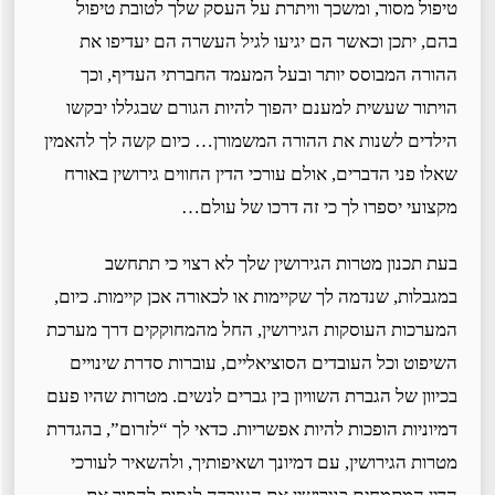
טיפול מסור, ומשכך וויתרת על העסק שלך לטובת טיפול
בהם, יתכן וכאשר הם יגיעו לגיל העשרה הם יעדיפו את
ההורה המבוסס יותר ובעל המעמד החברתי העדיף, וכך
הויתור שעשית למענם יהפוך להיות הגורם שבגללו יבקשו
הילדים לשנות את ההורה המשמורן… כיום קשה לך להאמין
שאלו פני הדברים, אולם עורכי הדין החווים גירושין באורח
מקצועי יספרו לך כי זה דרכו של עולם…
בעת תכנון מטרות הגירושין שלך לא רצוי כי תתחשב
במגבלות, שנדמה לך שקיימות או לכאורה אכן קיימות. כיום,
המערכות העוסקות הגירושין, החל מהמחוקקים דרך מערכת
השיפוט וכל העובדים הסוציאליים, עוברות סדרת שינויים
בכיוון של הגברת השוויון בין גברים לנשים. מטרות שהיו פעם
דמיוניות הופכות להיות אפשריות. כדאי לך “לזרום”, בהגדרת
מטרות הגירושין, עם דמיונך ושאיפותיך, ולהשאיר לעורכי