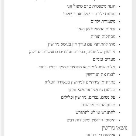
הגנה משפטית טרם טיפול זוגי
מזונות ילדים – שלב אחרי שלב!
משמורת ילדים
זכויות הסמויות מן העין
מסוגלות הורית
מתי להתייעץ עם עורך דין בנושא גירושין
גירושין של יזמים, בכירים ועובדים בתעשיית ההייטק
סעדים זמניים
גילית שמעלימים או מסתירים ממך רכוש וכספי
לנצח את הגירושין
פתרונות יצירתיים לגירושין בעשירון העליון
תביעת גירושין או משא ומתן
על נשים, גברים, גירושין ופלילים
תכנון הסכם גירושים
להתגרש או לא להתגרש
היסוסי גירושין ומלכודות דבש
נושאי גירושין
אלימות בין בני זוג