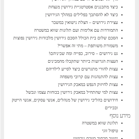
כיצד מתכננים אסטרטגיית גירושין מנצחת
כיצד לא להסתבך בפלילים במהלך הגירושין
עצירת גירושים – הצלת נישואין במשבר
התמודדות עם אלימות ועם תלונות שווא במשטרה
הסכם שלום בית הכולל הסכם גירושין
מלכודות גירושין נפוצות
משמורת משותפת – מתי זה אפשרי?
גט גירושים – סירוב, כפייה ומה שביניהם!
העצות הגרועות ביותר שתקבלו מהמבינים
עצות להורי מתגרשים כיצד לסייע לילדיהם
עצות להתנהגות עם קרובי משפחה
עצות לחיזוק הנפש במאבק הגירושין
עצות למי שהתחיל במאבק גירושין בכוחות עצמו ונכשל
חידושים בהליכי גירושין של מנהלים, אנשי עסקים, אנשי הייטק
ובכירים
מידע נוסף
תלונת שווא במשטרה
טיפול זוגי
יישוב סכסוך בטרם גירושין