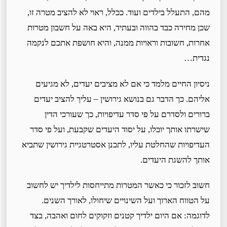
מהם, התעלל בילדים ועוד. ככלל, ראוי לא להציב מטרה זו,
שכן מחירה כבד בהווה ובעתיד, היא באה על חשבון מטרות
אחרות, חשובות וראויות ממנה, והיא חושפת אתכם לנקמה
נגדית…
ניסיון החיים מלמד כי אם לא מציבים יעדים, לא מגיעים
אליהם. כך הדבר גם בנושא גירושין – עליך להציב יעדים
ברורים ולסדרם על פי סדר עדיפויות, כך שעורכי הדין
שישרתו אותך יוכלו, על יסוד היעדים שקבעת, ועל פי סדר
העדיפויות שהחלטת עליו, לתכנן אסטרטגיית גירושין שתביא
אותך להשגת היעדים.
חשוב לזכור כי כאשר המטרות מתייחסות לילדיך יש לחשוב
על הטווח הארוך ועל השינויים שיחולו, לאורך השנים.
לדוגמה: אם היום ילדיך קטנים וזקוקים לחום ואהבה, בצד