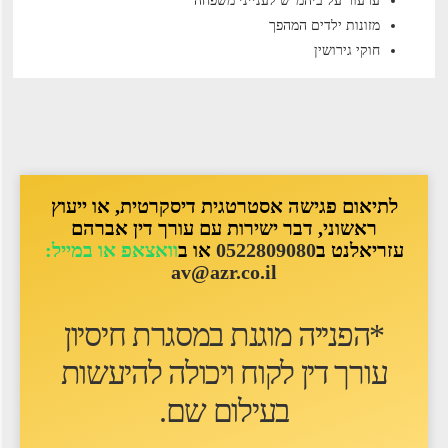
ערעור על ביהמ"ש לענייני משפחה
מזונות ילדים המהפך
חוקי גירושין
לתיאום פגישה אסטרטגית דיסקרטית, או ייעוץ
ראשוני, דבר ישירות עם עורך דין אברהם
עזריאלנט ב
0522809080
או ב
וואצאפ או במייל:
av@azr.co.il
*הפנייה מוגנת במסגרת חיסיון
עורך דין לקוח ו
יכולה להיעשות
בעילום שם
.