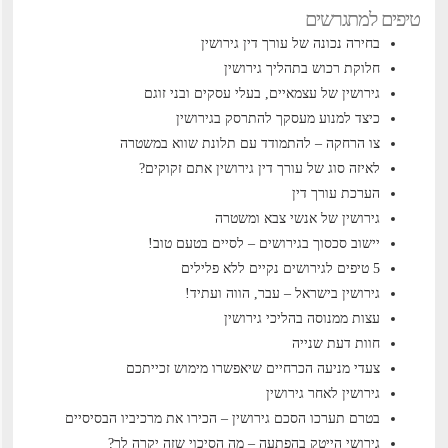
טיפים למתגרשים
בחירה נכונה של עורך דין גירושין
חלוקת רכוש בתהליך גירושין
גירושין של עצמאיים, בעלי עסקים ובני זוגם
כיצד למנוע מעסקך להתרסק בגירושין
צו הרחקה – להתמודד עם תלונת שווא במשטרה
לאיזה סוג של עורך דין גירושין אתם זקוקים?
הערכת עורך דין
גירושין של אנשי צבא ומשטרה
יישוב סכסוך בגירושים – לסיים בטעם טוב!
5 טיפים לגירושים נקיים ללא פלילים
גירושין בישראל – עבר, הווה ועתיד!
עצות ממנוסה בהליכי גירושין
חוות דעת שנייה
צעדי מניעה הכרחיים שיאפשרו מימוש זכייתכם
גירושין לאחר גירושין
בטרם תערכו הסכם גירושין – הכירו את מרכיביו הבסיסיים
גירושי הייטק בהפתעה – מה הסיכוי שזה יקרה לך?