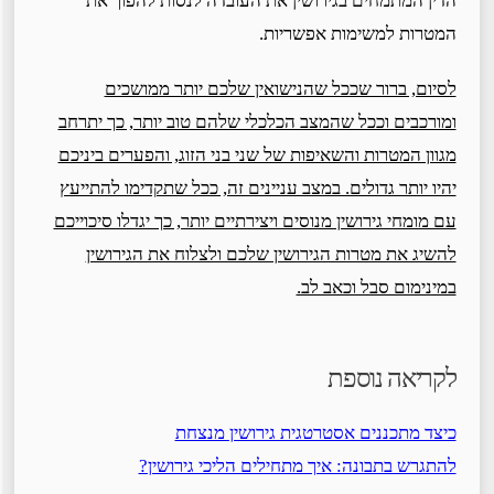
הדין המתמחים בגירושין את העובדה לנסות להפוך את
המטרות למשימות אפשריות.
לסיום, ברור שככל שהנישואין שלכם יותר ממושכים
ומורכבים וככל שהמצב הכלכלי שלהם טוב יותר, כך יתרחב
מגוון המטרות והשאיפות של שני בני הזוג, והפערים ביניכם
יהיו יותר גדולים. במצב עניינים זה, ככל שתקדימו להתייעץ
עם מומחי גירושין מנוסים ויצירתיים יותר, כך יגדלו סיכוייכם
להשיג את מטרות הגירושין שלכם ולצלוח את הגירושין
במינימום סבל וכאב לב.
לקריאה נוספת
כיצד מתכננים אסטרטגית גירושין מנצחת
להתגרש בתבונה: איך מתחילים הליכי גירושין?