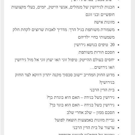
הכנות לגירושין של מנהלים, אנשי הייטק, יזמים, בעלי מקצועות
חופשיים ובני זוגם
מזונות אישה
משמורת משותפת בגיל הרך: מדריך לאבות שרוצים לקחת חלק
משמעותי בחיי ילדיהם
20 טיפים בנושא גירושין
הסכם הורות משותפת
יחסים בעולם ההייטק: טיפול זוגי ו/או יעוץ זוגי אל מול גירושין
ו/או גירושים…
מדוע החוק המחייב יישוב סכסוך מקנה יתרון דווקא לצד החזק
בגירושין?
בית הדין הרבני
גירושין בשל בגידה – האם היא בוגדת בך?
גירושין בשל בגידה – האם הוא בוגד בך?
הסכם ממון – שלב אחרי שלב
גביית מזונות באמצעות הוצאה לפועל
ערעור על בית הדין הרבני