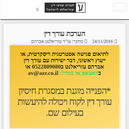
הערכת עורך דין
24/11/2016
מחבר: עו"ד עזריאלנט אברהם
לתיאום פגישה אסטרטגית דיסקרטית, או
ייעוץ ראשוני, דבר ישירות עם עורך דין
אברהם עזריאלנט ב
0522809080
או
ב
וואצאפ או במייל:
av@azr.co.il
*הפנייה מוגנת במסגרת חיסיון
עורך דין לקוח ו
יכולה להיעשות
בעילום שם
.