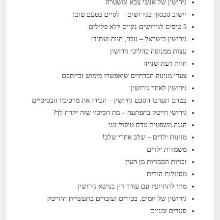
גירושין של אנשי צבא ומשטרה
יישוב סכסוך בגירושים – לסיים בטעם טוב!
5 טיפים לגירושים נקיים ללא פלילים
גירושין בישראל – עבר, הווה ועתיד!
עצות ממנוסה בהליכי גירושין
חוות דעת שנייה
צעדי מניעה הכרחיים שיאפשרו מימוש זכייתכם
גירושין לאחר גירושין
בטרם תערכו הסכם גירושין – הכירו את מרכיביו הבסיסיים
גירושי הייטק בהפתעה – מה הסיכוי שזה יקרה לך?
הגנה משפטית טרם טיפול זוגי
מזונות ילדים – שלב אחרי שלב!
משמורת ילדים
זכויות הסמויות מן העין
מסוגלות הורית
מתי להתייעץ עם עורך דין בנושא גירושין
גירושין של יזמים, בכירים ועובדים בתעשיית ההייטק
סעדים זמניים