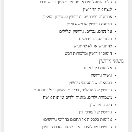
גילית שמעלימים או מסתירים ממך רכוש וכספי
לנצח את הגירושין
פתרונות יצירתיים לגירושין בעשירון העליון
תביעת גירושין או משא ומתן
על נשים, גברים, גירושין ופלילים
תכנון הסכם גירושים
להתגרש או לא להתגרש
היסוסי גירושין ומלכודות דבש
נושאי גירושין
אלימות בין בני זוג
גישור גירושין
דוגמאות של הסכמי גירושין
גירושין של מנהלים, בכירים במשק ובני/בנות זוגם
משמורת ילדים, מזונות ילדים ומזונות אישה
הסכם גירושין
גירושין של עורכי דין
אלימות כלכלית או תחכום בהליכי גירושים?
גירושים מופלאים – איך לנסח הסכם גירושין