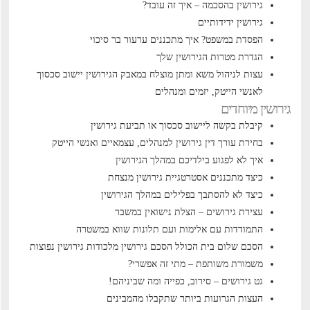
גירושין בהסכמה – איך זה עובד?
גירושין ידידותיים
הפסדת במשפט? איך מתכננים ערעור בר סיכוי
הגדרת מטרות הגירושין שלך
עצות לניהול משא ומתן מוצלח במאבק הגירושין
יישוב סכסוך
לאנשי הייטק, יזמים ומנהלים
גירושין מיוחדים
קיבלת בקשה ליישוב סכסוך או תביעת גירושין
בחירת עורך דין גירושין למנהלים, עצמאיים ואנשי הייטק
איך לא לפגוע בילדיכם במהלך הגירושין
כיצד מתכננים אסטרטגיית גירושין מנצחת
כיצד לא להסתבך בפלילים במהלך הגירושין
עצירת גירושים – הצלת נישואין במשבר
התמודדות עם אלימות ועם תלונות שווא במשטרה
הסכם שלום בית הכולל הסכם גירושין
מלכודות גירושין נפוצות
משמורת משותפת – מתי זה אפשרי?
גט גירושים – סירוב, כפייה ומה שביניהם!
העצות הגרועות ביותר שתקבלו מהמבינים