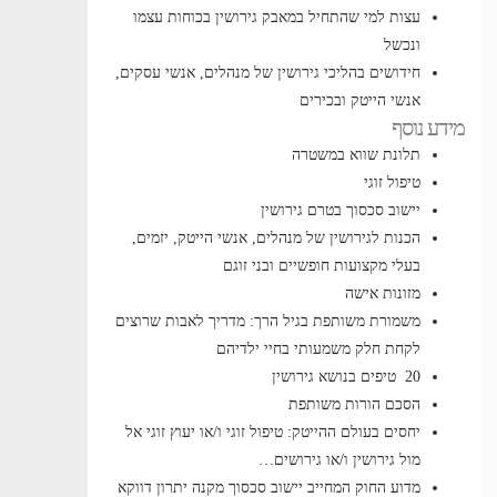
עצות למי שהתחיל במאבק גירושין בכוחות עצמו
ונכשל
חידושים בהליכי גירושין של מנהלים, אנשי עסקים,
אנשי הייטק ובכירים
מידע נוסף
תלונת שווא במשטרה
טיפול זוגי
יישוב סכסוך בטרם גירושין
הכנות לגירושין של מנהלים, אנשי הייטק, יזמים,
בעלי מקצועות חופשיים ובני זוגם
מזונות אישה
משמורת משותפת בגיל הרך: מדריך לאבות שרוצים
לקחת חלק משמעותי בחיי ילדיהם
20 טיפים בנושא גירושין
הסכם הורות משותפת
יחסים בעולם ההייטק: טיפול זוגי ו/או יעוץ זוגי אל
מול גירושין ו/או גירושים…
מדוע החוק המחייב יישוב סכסוך מקנה יתרון דווקא