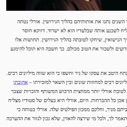
שנים נתנו את אותותיהם בהליך הגירושין. אורלי נטתה
יח לשכנע אותה שבלעדיו הוא לא ישרוד. דווקא חוסר
 הנישואין, שיחקו לטובתה בהליך הגירושין. תחושות אלו
ידועים ולשכור את הטוב מכולם. כך חשבה היא תוכל להימנע
נתח היטב את עסקו של ניר וחשפו כי הוא שווה מיליונים רבים.
יליונים רבים למחוזות שונים ובין השאר למזכירתו –
אהובתו
לטובת אורלי יותר ממחצית הרכוש המשותף והזכויות שצבר
כן כל ההברחות. היום, אורלי היא בעלים של סטודיו מצליח
יתם מניר, וחלקם ממכון הפילטיס שלה. אורלי בטוחה כי
ם תאמר לך, ולכל מי שירצה להאזין, שלא נכון לגזור את ההערכה