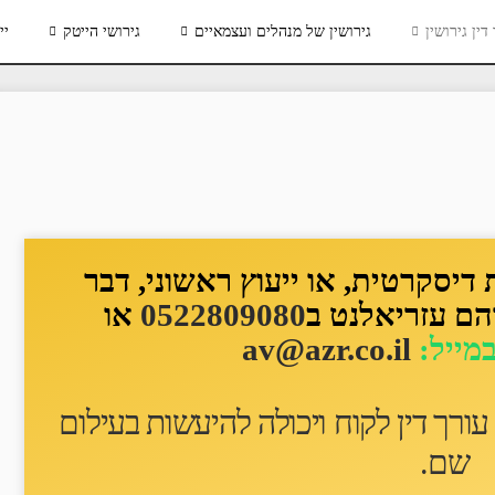
דין גירושין
גירושין של מנהלים ועצמאיים
גירושי הייטק
יי
יסקרטית, או ייעוץ ראשוני, דבר
הם עזריאלנט ב
0522809080
או
במייל:
av@azr.co.il
ורך דין לקוח ו
יכולה להיעשות בעילום
שם
.