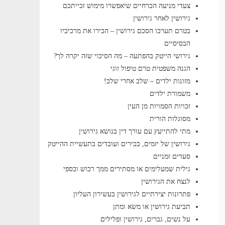
צעדי מניעה הכרחיים שיאפשרו מימוש זכייתכם
גירושין לאחר גירושין
בטרם תערכו הסכם גירושין – הכירו את מרכיביו
הבסיסיים
גירושי הייטק בהפתעה – מה הסיכוי שזה יקרה לך?
הגנה משפטית טרם טיפול זוגי
מזונות ילדים – שלב אחרי שלב!
משמורת ילדים
זכויות הסמויות מן העין
מסוגלות הורית
מתי להתייעץ עם עורך דין בנושא גירושין
גירושין של יזמים, בכירים ועובדים בתעשיית ההייטק
סעדים זמניים
גילית שמעלימים או מסתירים ממך רכוש וכספי
לנצח את הגירושין
פתרונות יצירתיים לגירושין בעשירון העליון
תביעת גירושין או משא ומתן
על נשים, גברים, גירושין ופלילים