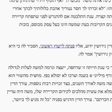
 כינה אותה משה "מכוערת" ואף הוסיף ווידוי שהתחתן עימה
ו: "לא זכרתי לך חסד נעוריך אהבת כלולותיך לכתך אחרי
יתה קצרה. ענת התלבטה אם להתגרש לפני שתפתח קריירה
ים הקרובות בעת שמשה הינו בעל עסק מבוסס, בזכות
 גירושין ידוע, אליו
פנתה לייעוץ ראשוני
, הסביר לה כי היא
 גירושין" אמר לה.
ר כי ענת הייתה זו שדחפה, ייעצה וגרמה למשה לעלות לגדולה
ף מיליוני ₪ בשנה וערכו לא יסולא בפז. מחצית מהשווי הוא
משה לאורך השנים, בצד זכויות רבות נוספות. עורך הדין
למלא את עשית מהלכים לקידום הקריירה שלו, משה היה עדיין
הכרתם". עורך הדין הדגיש בפניה "כל זה מגיע לך ביושר,