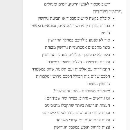
יישוב סכסוך לאנשי הייטק, יזמים ומנהלים
גירושין מיוחדים
קיבלת בקשה ליישוב סכסוך או תביעת גירושין
בחירת עורך דין גירושין למנהלים, עצמאיים ואנשי
הייטק
איך לא לפגוע בילדיכם במהלך הגירושין
כיצד מתכננים אסטרטגיית גירושין מנצחת
כיצד לא להסתבך בפלילים במהלך הגירושין
עצירת גירושים – הצלת נישואין במשבר
התמודדות עם אלימות ועם תלונות שווא במשטרה
הסכם שלום בית הכולל הסכם גירושין
מלכודות
גירושין נפוצות
משמורת משותפת – מתי זה אפשרי?
גט גירושים – סירוב, כפייה ומה שביניהם!
העצות הגרועות ביותר שתקבלו מהמבינים
עצות להורי מתגרשים כיצד לסייע לילדיהם
עצות להתנהגות עם קרובי משפחה
עצות לחיזוק הנפש במאבק הגירושין