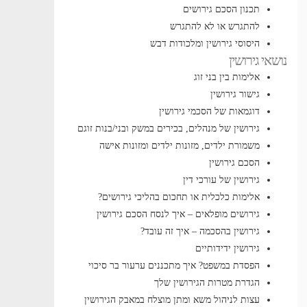
תכנון הסכם גירושים
להתגרש או לא להתגרש
היסוסי גירושין ומלכודות דבש
נושאי גירושין
אלימות בין בני זוג
גישור גירושין
דוגמאות של הסכמי גירושין
גירושין של מנהלים, בכירים במשק ובני/בנות זוגם
משמורת ילדים, מזונות ילדים ומזונות אישה
הסכם גירושין
גירושין של עורכי דין
אלימות כלכלית או תחכום בהליכי גירושים?
גירושים מופלאים – איך לנסח הסכם גירושין
גירושין בהסכמה – איך זה עובד?
גירושין ידידותיים
הפסדת במשפט? איך מתכננים ערעור בר סיכוי
הגדרת מטרות הגירושין שלך
עצות לניהול משא ומתן מוצלח במאבק הגירושין