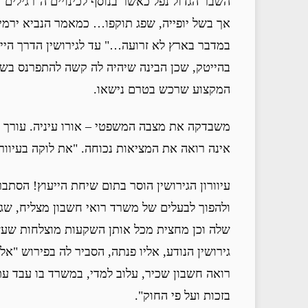
השבר הגדול נפל כאשר בנוסף לכינויים ה"רגילים"
אך בשל יופייה, שפג תוקפו… כמאמר הנביא ירמיה
במדבר בארץ לא זרועה…" עד לגירושין הדרך הי
בהייטק, שכן הבינה שיהיה לה קשה להתפרנס בשנ
המקצוע שרכש בטרם נישאו.
משבדקה את מצבה המשפטי – אורו עיניה. עורך דין
אינה רואה את המציאות נכוחה. "את לוקה בעיוורון
עיוורון הגירושין הוסר בתום שיחת הייעוץ! הסתב
ולהפוך לבעלים של משרד רואי חשבון מצליח, שגור
שלה וכן מחצית מכל אותן השקעות מוצלחות שעשה 
גירושין הנודע, אליו פנתה, הסביר לה בפירוש "א
רואה חשבון שכיר, עלוב למדי, במשרד בו עבד עת 
בזכות ועל פי החוק".