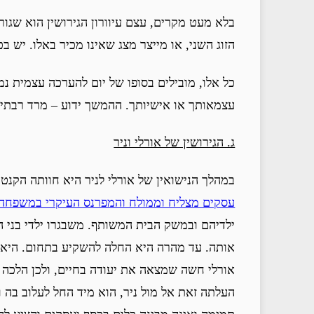
בלא מעט מקרים, עצם עיוורון הגירושין הוא שגורם
הזוג השני, או מייצר מצג שאינו מכיר באלו. יש ב
כל אלו, מובילים בסופו של יום להערכה עצמית נמ
עצמאותך או אישיותך. ההמשך ידוע – מרד רבתי 
ג. הגירושין של אורלי וניר
במהלך הנישואין של אורלי לניר היא חוותה הקנטו
עסקים מצליח וממולח והמפרנס העיקרי במשפחה
ילדיהם ובמשק הבית המשותף. משבגרו ילדי בני ה
אותה. עד מהרה היא החלה להשקיע בתחום. היא נ
אורלי חשה שמצאה את יעודה בחיים, ולכן הלכה 
העלתה זאת אל מול ניר, הוא מיד החל לעלוב בה 