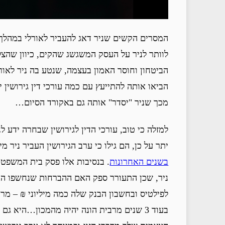
המסרים הקשים שניר דאג להעביר לאורלי במהלך ה
לוותר לניר על העסק המשגשג שהקים, כיוון שהצל
הביטחון וחוסר האמון בעצמה, שנטע בה ניר לאורך
הביאו אותה להתייעץ עם כמה עורכי דין גירושין 
מכך שניר "יסדר" אותה גם באקורד הסיום…
למזלה כי טוב, עורכי הדין לגירושין שבחרה ידע ל
יתר על כן, הם גילו כי ערב הגירושין העביר ניר מ
בשנים האחרונות
. בנסיבות אלו פסק בית המשפט 
ניר, שכן התעורר ספק האם ההברחות שנחשפו הן א
לפילטיס ובחשבון הבנק שלה כמה מיליוני ₪ – מרב
בעוד 3 שנים מרבית הונה יהיה מהמכון…היא ג