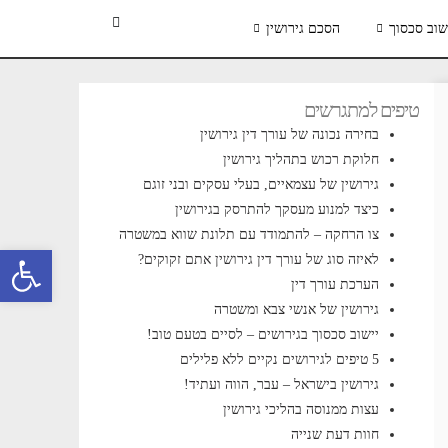
שוב סכסוך
הסכם גירושין
טיפים למתגרשים
בחירה נכונה של עורך דין גירושין
חלוקת רכוש בתהליך גירושין
גירושין של עצמאיים, בעלי עסקים ובני זוגם
כיצד למנוע מעסקך להתרסק בגירושין
צו הרחקה – להתמודד עם תלונת שווא במשטרה
פתח סרגל 
לאיזה סוג של עורך דין גירושין אתם זקוקים?
הערכת עורך דין
גירושין של אנשי צבא ומשטרה
יישוב סכסוך בגירושים – לסיים בטעם טוב!
5 טיפים לגירושים נקיים ללא פלילים
גירושין בישראל – עבר, הווה ועתיד!
עצות ממנוסה בהליכי גירושין
חוות דעת שנייה