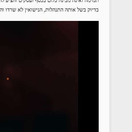
תמימה ואינה מבינה כלום בכסף ועסקים והציע ל
בדיוק בשל אותה התנהלות, הנישואין לא שרדו וה