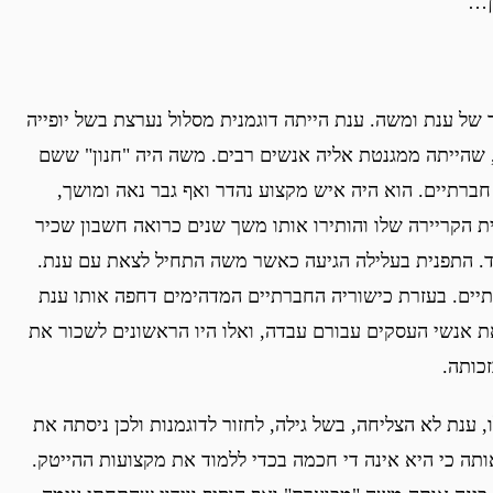
ן…
ור של ענת ומשה. ענת הייתה דוגמנית מסלול נערצת בשל יופייה
, שהייתה ממגנטת אליה אנשים רבים. משה היה "חנון" ששם
 חברתיים. הוא היה איש מקצוע נהדר ואף גבר נאה ומושך,
ית הקריירה שלו והותירו אותו משך שנים כרואה חשבון שכיר
ד. התפנית בעלילה הגיעה כאשר משה התחיל לצאת עם ענת.
תיים. בעזרת כישוריה החברתיים המדהימים דחפה אותו ענת
את אנשי העסקים עבורם עבדה, ואלו היו הראשונים לשכור את
כותה.
, ענת לא הצליחה, בשל גילה, לחזור לדוגמנות ולכן ניסתה את
תה כי היא אינה די חכמה בכדי ללמוד את מקצועות ההייטק.