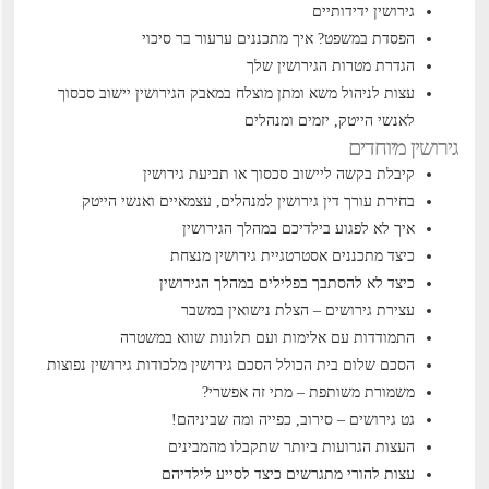
גירושין ידידותיים
הפסדת במשפט? איך מתכננים ערעור בר סיכוי
הגדרת מטרות הגירושין שלך
עצות לניהול משא ומתן מוצלח במאבק הגירושין
יישוב סכסוך
לאנשי הייטק, יזמים ומנהלים
גירושין מיוחדים
קיבלת בקשה ליישוב סכסוך או תביעת גירושין
בחירת עורך דין גירושין למנהלים, עצמאיים ואנשי הייטק
איך לא לפגוע בילדיכם במהלך הגירושין
כיצד מתכננים אסטרטגיית גירושין מנצחת
כיצד לא להסתבך בפלילים במהלך הגירושין
עצירת גירושים – הצלת נישואין במשבר
התמודדות עם אלימות ועם תלונות שווא במשטרה
הסכם שלום בית הכולל הסכם גירושין
מלכודות גירושין נפוצות
משמורת משותפת – מתי זה אפשרי?
גט גירושים – סירוב, כפייה ומה שביניהם!
העצות הגרועות ביותר שתקבלו מהמבינים
עצות להורי מתגרשים כיצד לסייע לילדיהם