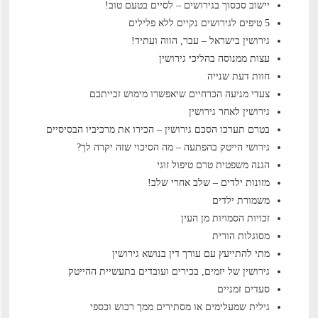
יישוב סכסוך בגירושים – לסיים בטעם טוב!
5 טיפים לגירושים נקיים ללא פלילים
גירושין בישראל – עבר, הווה ועתיד!
עצות ממנוסה בהליכי גירושין
חוות דעת שנייה
צעדי מניעה הכרחיים שיאפשרו מימוש זכייתכם
גירושין לאחר גירושין
בטרם תערכו הסכם גירושין – הכירו את מרכיביו הבסיסיים
גירושי הייטק בהפתעה – מה הסיכוי שזה יקרה לך?
הגנה משפטית טרם טיפול זוגי
מזונות ילדים – שלב אחרי שלב!
משמורת ילדים
זכויות הסמויות מן העין
מסוגלות הורית
מתי להתייעץ עם עורך דין בנושא גירושין
גירושין של יזמים, בכירים ועובדים בתעשיית ההייטק
סעדים זמניים
גילית שמעלימים או מסתירים ממך רכוש וכספי