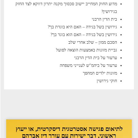
מדוע החוק המחייב יישוב סכסוך מקנה יתרון דווקא לצד החזק
בגירושין?
בית הדין הרבני
גירושין בשל בגידה – האם היא בוגדת בך?
גירושין בשל בגידה – האם הוא בוגד בך?
הסכם ממון – שלב אחרי שלב
גביית מזונות באמצעות הוצאה לפועל
ערעור על בית הדין הרבני
ערעור על ביהמ"ש לענייני משפחה
מזונות ילדים המהפך
חוקי גירושין
לתיאום פגישה אסטרטגית דיסקרטית, או ייעוץ
ראשוני, דבר ישירות עם עורך דין אברהם