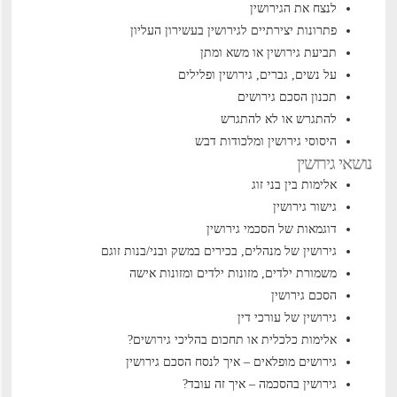
לנצח את הגירושין
פתרונות יצירתיים לגירושין בעשירון העליון
תביעת גירושין או משא ומתן
על נשים, גברים, גירושין ופלילים
תכנון הסכם גירושים
להתגרש או לא להתגרש
היסוסי גירושין ומלכודות דבש
נושאי גירושין
אלימות בין בני זוג
גישור גירושין
דוגמאות של הסכמי גירושין
גירושין של מנהלים, בכירים במשק ובני/בנות זוגם
משמורת ילדים, מזונות ילדים ומזונות אישה
הסכם גירושין
גירושין של עורכי דין
אלימות כלכלית או תחכום בהליכי גירושים?
גירושים מופלאים – איך לנסח הסכם גירושין
גירושין בהסכמה – איך זה עובד?