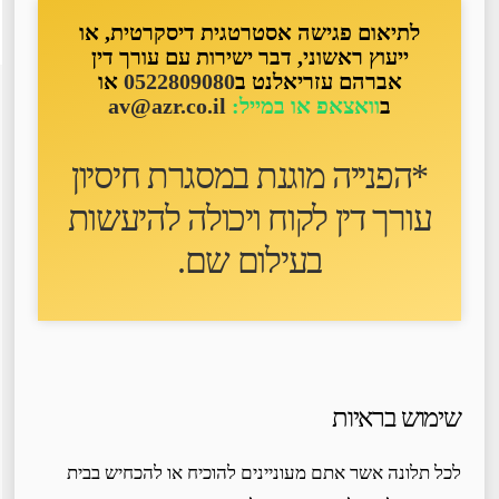
לתיאום פגישה אסטרטגית דיסקרטית, או
ייעוץ ראשוני, דבר ישירות עם עורך דין
אברהם עזריאלנט ב
0522809080
או
ב
וואצאפ או במייל:
av@azr.co.il
*הפנייה מוגנת במסגרת חיסיון
עורך דין לקוח ו
יכולה להיעשות
בעילום שם
.
שימוש בראיות
לכל תלונה אשר אתם מעוניינים להוכיח או להכחיש בבית