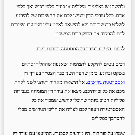
ולהשתמש באלימות מילולית או פיזית כלפי רכוש ואף כלפי
אדם. כלל עורכי הדין ידגישו לכם את החשיבות של להירגע,
לשלוט ברגשותיכם ולא להישאב לאקט עליו תצטערו ושיגרום
לכם להפסיד את התיק בבית המשפט.
לסיום, היעזרו בעורך דין המתמחה בתחום בלבד
רבים נוטים להיקלע לתמימות ושאננות שההליך יסתיים
בשקט וברוגע, בזמן שהצד השני כבר הצטייד בעורך דין
ו
אסטרטגית גירושים
. אל תישארו מאחור ותיתנו לשני לקחת
מכם את כל זכויותיכם. מצאו את עורך דין המומחה בעבירות
פליליות הטוב ביותר שתוכלו להשיג, שמכיר את כל
האסטרטגיות ויעזור לכם לצלוח את הליכי הגירושים מבלי
להסתבך בפלילים.
שמרו על קור רוח, היו מודעים לסכנות, התייעצו עם עורך דין