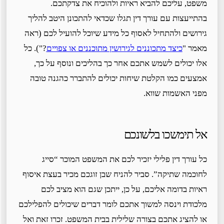
משפט, עליכם להביא ראיות ולהוכיח את צדקתכם.
בהתייעצות עם עורך דין תגלו שכדאי להתכונן היטב להליך
גירושים ולהתחיל לאסוף כל מידע שיוכל להועיל לכם (ראה
מאמר "
כיצד מתכוננים לגירושין מתוכננים או צפויים
?"). כל
אלו יכולים לשמש אתכם אחר כך בהליכים ונוסף על כך,
אמצעים כמו הקלטת שיחות יכולים להתברר כהגנה טובה
מפני האשמות שווא.
אל תימשכו בלשונכם
כל עורך דין פלילי יזכיר לכם את המשפט המוכר “סייג
לחוכמה שתיקה”. סביר להניח שבן זוגכם מכיר בעצת איסוף
ראיות בדומה אליכם, על כן, ייתכן שגם הוא מציב לכם
מלכודת וינסה למשוך אתכם לומר דברים שיכולים להפלילכם
או להציג אתכם בצורה שלילית בבית המשפט. זכרו זאת ואל