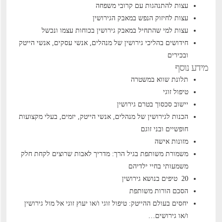
עצות להתנהגות עם קרובי משפחה
עצות לחיזוק הנפש במאבק הגירושין
עצות למי שהתחיל במאבק גירושין בכוחות עצמו ונכשל
חידושים בהליכי גירושין של מנהלים, אנשי עסקים, אנשי הייטק
ובכירים
מידע נוסף
תלונת שווא במשטרה
טיפול זוגי
יישוב סכסוך בטרם גירושין
הכנות לגירושין של מנהלים, אנשי הייטק, יזמים, בעלי מקצועות
חופשיים ובני זוגם
מזונות אישה
משמורת משותפת בגיל הרך: מדריך לאבות שרוצים לקחת חלק
משמעותי בחיי ילדיהם
20 טיפים בנושא גירושין
הסכם הורות משותפת
יחסים בעולם ההייטק: טיפול זוגי ו/או יעוץ זוגי אל מול גירושין
ו/או גירושים…