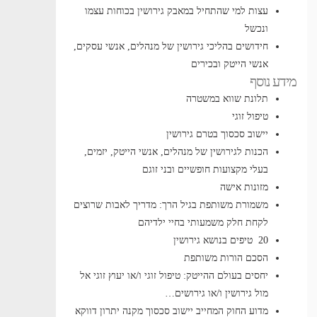
עצות למי שהתחיל במאבק גירושין בכוחות עצמו
ונכשל
חידושים בהליכי גירושין של מנהלים, אנשי עסקים,
אנשי הייטק ובכירים
מידע נוסף
תלונת שווא במשטרה
טיפול זוגי
יישוב סכסוך בטרם גירושין
הכנות לגירושין של מנהלים, אנשי הייטק, יזמים,
בעלי מקצועות חופשיים ובני זוגם
מזונות אישה
משמורת משותפת בגיל הרך: מדריך לאבות שרוצים
לקחת חלק משמעותי בחיי ילדיהם
20 טיפים בנושא גירושין
הסכם הורות משותפת
יחסים בעולם ההייטק: טיפול זוגי ו/או יעוץ זוגי אל
מול גירושין ו/או גירושים…
מדוע החוק המחייב יישוב סכסוך מקנה יתרון דווקא