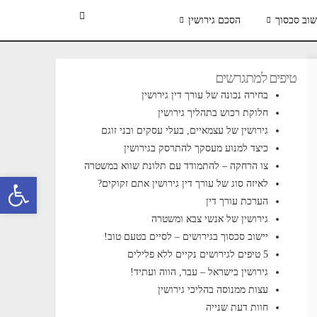
שוב סכסוך
הסכם גירושין
טיפים למתגרשים
בחירה נכונה של עורך דין גירושין
חלוקת רכוש בתהליך גירושין
גירושין של עצמאיים, בעלי עסקים ובני זוגם
כיצד למנוע מעסקך להתרסק בגירושין
צו הרחקה – להתמודד עם תלונת שווא במשטרה
פתח סרגל 
לאיזה סוג של עורך דין גירושין אתם זקוקים?
הערכת עורך דין
גירושין של אנשי צבא ומשטרה
יישוב סכסוך בגירושים – לסיים בטעם טוב!
5 טיפים לגירושים נקיים ללא פלילים
גירושין בישראל – עבר, הווה ועתיד!
עצות ממנוסה בהליכי גירושין
חוות דעת שנייה