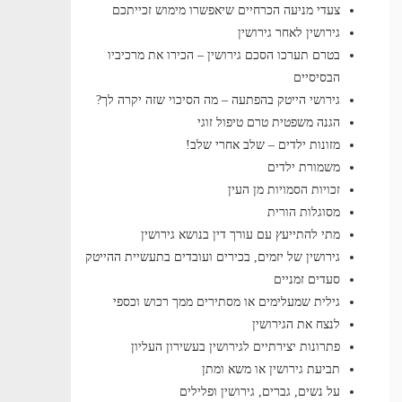
צעדי מניעה הכרחיים שיאפשרו מימוש זכייתכם
גירושין לאחר גירושין
בטרם תערכו הסכם גירושין – הכירו את מרכיביו
הבסיסיים
גירושי הייטק בהפתעה – מה הסיכוי שזה יקרה לך?
הגנה משפטית טרם טיפול זוגי
מזונות ילדים – שלב אחרי שלב!
משמורת ילדים
זכויות הסמויות מן העין
מסוגלות הורית
מתי להתייעץ עם עורך דין בנושא גירושין
גירושין של יזמים, בכירים ועובדים בתעשיית ההייטק
סעדים זמניים
גילית שמעלימים או מסתירים ממך רכוש וכספי
לנצח את הגירושין
פתרונות יצירתיים לגירושין בעשירון העליון
תביעת גירושין או משא ומתן
על נשים, גברים, גירושין ופלילים