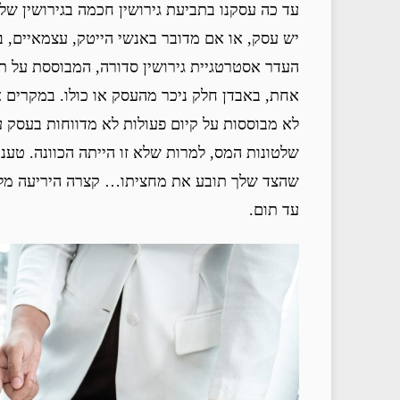
עד כה עסקנו בתביעת גירושין חכמה בגירושין של 
יש עסק, או אם מדובר באנשי הייטק, עצמאיים, בעל
העדר אסטרטגיית גירושין סדורה, המבוססת על תכ
אחת, באבדן חלק ניכר מהעסק או כולו. במקרים 
לא מבוססות על קיום פעולות לא מדווחות בעסק ע
שלטונות המס, למרות שלא זו הייתה הכוונה. טענו
שהצד שלך תובע את מחציתו… קצרה היריעה מלת
עד תום.