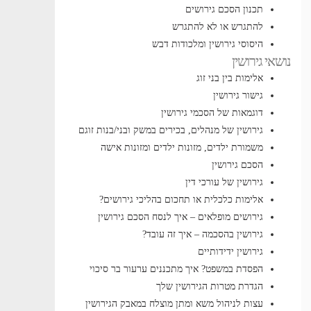
תכנון הסכם גירושים
להתגרש או לא להתגרש
היסוסי גירושין ומלכודות דבש
נושאי גירושין
אלימות בין בני זוג
גישור גירושין
דוגמאות של הסכמי גירושין
גירושין של מנהלים, בכירים במשק ובני/בנות זוגם
משמורת ילדים, מזונות ילדים ומזונות אישה
הסכם גירושין
גירושין של עורכי דין
אלימות כלכלית או תחכום בהליכי גירושים?
גירושים מופלאים – איך לנסח הסכם גירושין
גירושין בהסכמה – איך זה עובד?
גירושין ידידותיים
הפסדת במשפט? איך מתכננים ערעור בר סיכוי
הגדרת מטרות הגירושין שלך
עצות לניהול משא ומתן מוצלח במאבק הגירושין