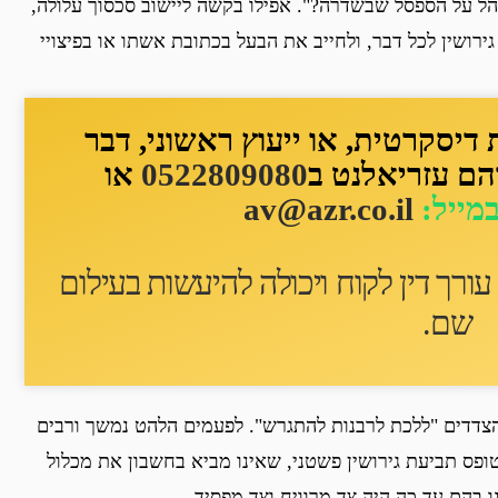
ל על הספסל שבשדרה?". אפילו בקשה ליישוב סכסוך עלולה,
רושין לכל דבר, ולחייב את הבעל בכתובת אשתו או בפיצויי
יסקרטית, או ייעוץ ראשוני, דבר
הם עזריאלנט ב
0522809080
או
במייל:
av@azr.co.il
ורך דין לקוח ו
יכולה להיעשות בעילום
שם
.
דדים "ללכת לרבנות להתגרש". לפעמים הלהט נמשך ורבים
פס תביעת גירושין פשטני, שאינו מביא בחשבון את מכלול
ו בהם עד כה היה צד מרוויח וצד מפסיד…