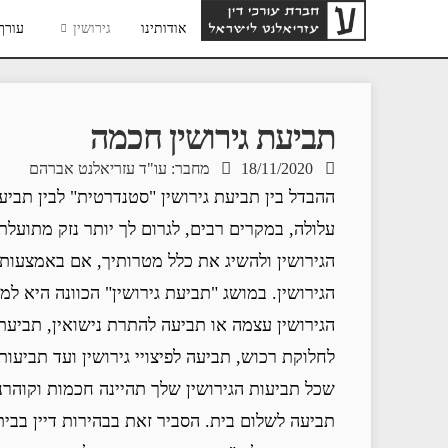
אודותינו
גירושין
עורך 
תביעת‌ ‌גירושין‌ ‌חכמה‌ ‌
18/11/2020
מחבר: עו"ד עזריאלנט אברהם
ההבדל בין תביעת גירושין "סטנדרטית" לבין תביע
עלולה, במקרים רבים, לגרום לך יותר נזק מתועלת
הגירושין ולהשיג את כלל מטרותיך, אם באמצעות
הגירושין. במושג "תביעת גירושין" הכוונה היא למ
הגירושין עצמה או תביעה להתרת נישואין, תביע
לחלוקת רכוש, תביעה לפיצויי גירושין ועד תביעו
שכל תביעות הגירושין שלך תהיינה חכמות וקוהרנ
תביעה לשלום בית. הסביר זאת בבהירות דיין בבית