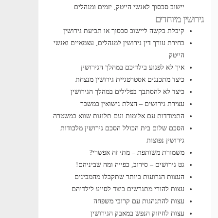
יישוב סכסוך לאנשי הייטק, יזמים ומנהלים
גירושין מיוחדים
קיבלת בקשה ליישוב סכסוך או תביעת גירושין
בחירת עורך דין גירושין למנהלים, עצמאיים ואנשי
הייטק
איך לא לפגוע בילדיכם במהלך הגירושין
כיצד מתכננים אסטרטגיית גירושין מנצחת
כיצד לא להסתבך בפלילים במהלך הגירושין
עצירת גירושים – הצלת נישואין במשבר
התמודדות עם אלימות ועם תלונות שווא במשטרה
הסכם שלום בית הכולל הסכם גירושין
מלכודות
גירושין נפוצות
משמורת משותפת – מתי זה אפשרי?
גט גירושים – סירוב, כפייה ומה שביניהם!
העצות הגרועות ביותר שתקבלו מהמבינים
עצות להורי מתגרשים כיצד לסייע לילדיהם
עצות להתנהגות עם קרובי משפחה
עצות לחיזוק הנפש במאבק הגירושין