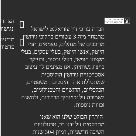
הצהרת
נגישות
חברת עורכי דין עזריאלנט לישראל
מתמחה מזה 3 עשורים בהליכי גירושין
מדיניות
מורכבים של מנהלים, עצמאים, יזמי
פרטיות
הייטק, אנשי הייטק, בעלי עסקים, בעלי
מקצוע חופשי, בעלי נכסים, ובעיקר
בייצוג נשותיהן. אנו מציעים לך עיצוב
אסטרטגיית גירושין הוליסטית
שמתכללת את ההיבטים המשפטיים,
הכלכליים, הרגשיים והטכנולוגיים,
לשמירה על זכויותיך הברורות, ולהשגת
זכויות נוספות.
היתרון הבולט שלנו הוא שאנו
מתבססים על ידע רב, טכנולוגיות
חשיבה חדשניות, דמיון ו-30 שנות