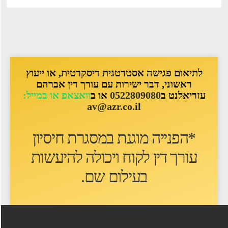
לתיאום פגישה אסטרטגית דיסקרטית, או ייעוץ
ראשוני, דבר ישירות עם עורך דין אברהם
עזריאלנט ב
0522809080
או ב
וואצאפ או במייל:
av@azr.co.il
*הפנייה מוגנת במסגרת חיסיון
עורך דין לקוח ו
יכולה להיעשות
בעילום שם
.