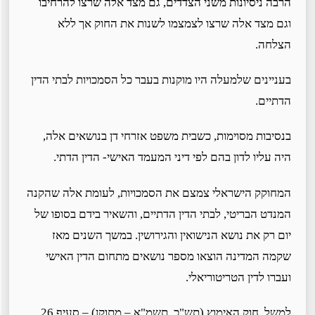
הרבה ניסיונות משני הצדדים, גם מצד אלה שרצו להרחיבו
וגם מצד אלה שרצו לצמצמו לשנות את החוק אך ללא
הצלחה.
בעניינים שלמעלה היו מוקנות בעבר כל הסמכויות לבתי הדין
הדתיים.
בנסיבות מסוימות, כשבית משפט אזרחי דן בנושאים אלה,
היה עליו לדון בהם לפי דיני המעמד האישי- הדין הדתי.
המחוקק הישראלי צמצם את הסמכויות, לעומת אלה שהקנה
המנדט הבריטי, לבתי הדין הדתיים, והשאיר בידם בסופו של
יום רק את נושא הנישואין והגירושין. במשך השנים מאז
שקמה המדינה הוצאו מספר נושאים מתחום הדין האישי
ועברו לדין הטריטוריאלי.
למשל, חוק האימוץ (תש"כ, תשמ"א – מתוקן) – סעיף 26