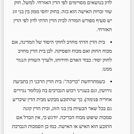
לדון בנושאים מסויימים לפי הדין האזרחי. למשל, חוק
שווי זכויות האישה הוא כזה. בחוק יחסי ממון בין בני זוג
יש סעיף מפורש המורה לבית הדין הדתי לדון לפי הדין
האזרחי.
בית הדין הדתי מחויב לחוקי היסוד של המדינה, אם
מכוח החוק ואם מכוח הפסיקה. לכן בית הדין מחויב
לחוק יסוד: כבוד האדם וחירותו, ולערך השוויון הנגזר
ממנו.
כשמתרחשת "כריכה": בית הדין הרבני דן בתביעת
גירושין, וגם בענייני רכוש הנכרכים בה (כלומר נגררים
אחריה פנימה). כך שהתובע מבקש מבית הדין שיכריע
גם בכל שאר הבעיות בין בני הזוג, ובית הדין קונה
סמכות שיפוט מכוח הכריכה. יודגש כי, אין הבדל אם
התובע הוא האיש או האישה. כמו כן הסמכות הנכרכת