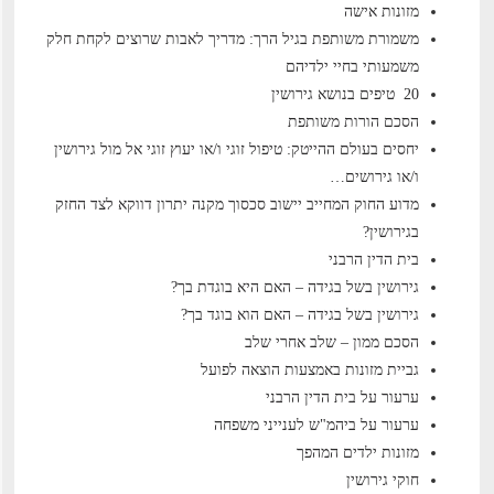
מזונות אישה
משמורת משותפת בגיל הרך: מדריך לאבות שרוצים לקחת חלק
משמעותי בחיי ילדיהם
20 טיפים בנושא גירושין
הסכם הורות משותפת
יחסים בעולם ההייטק: טיפול זוגי ו/או יעוץ זוגי אל מול גירושין
ו/או גירושים…
מדוע החוק המחייב יישוב סכסוך מקנה יתרון דווקא לצד החזק
בגירושין?
בית הדין הרבני
גירושין בשל בגידה – האם היא בוגדת בך?
גירושין בשל בגידה – האם הוא בוגד בך?
הסכם ממון – שלב אחרי שלב
גביית מזונות באמצעות הוצאה לפועל
ערעור על בית הדין הרבני
ערעור על ביהמ"ש לענייני משפחה
מזונות ילדים המהפך
חוקי גירושין