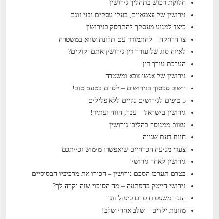
חלוקת רכוש בתהליך גירושין
גירושין של עצמאיים, בעלי עסקים ובני זוגם
כיצד למנוע מעסקך להתרסק בגירושין
צו הרחקה – להתמודד עם תלונת שווא במשטרה
לאיזה סוג של עורך דין גירושין אתם זקוקים?
הערכת עורך דין
גירושין של אנשי צבא ומשטרה
יישוב סכסוך בגירושים – לסיים בטעם טוב!
5 טיפים לגירושים נקיים ללא פלילים
גירושין בישראל – עבר, הווה ועתיד!
עצות ממנוסה בהליכי גירושין
חוות דעת שנייה
צעדי מניעה הכרחיים שיאפשרו מימוש זכייתכם
גירושין לאחר גירושין
בטרם תערכו הסכם גירושין – הכירו את מרכיביו הבסיסיים
גירושי הייטק בהפתעה – מה הסיכוי שזה יקרה לך?
הגנה משפטית טרם טיפול זוגי
מזונות ילדים – שלב אחרי שלב!