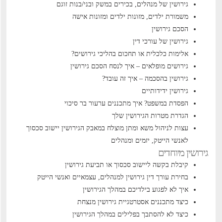
גירושין של מנהלים, בכירים במשק ובני/בנות זוגם
משמורת ילדים, מזונות ילדים ומזונות אישה
הסכם גירושין
גירושין של עורכי דין
אלימות כלכלית או תחכום בהליכי גירושים?
גירושים מופלאים – איך לנסח הסכם גירושין
גירושין בהסכמה – איך זה עובד?
גירושין ידידותיים
הפסדת במשפט? איך מתכננים ערעור בר סיכוי
הגדרת מטרות הגירושין שלך
עצות לניהול משא ומתן מוצלח במאבק הגירושין
יישוב סכסוך
לאנשי הייטק, יזמים ומנהלים
גירושין מיוחדים
קיבלת בקשה ליישוב סכסוך או תביעת גירושין
בחירת עורך דין גירושין למנהלים, עצמאיים ואנשי הייטק
איך לא לפגוע בילדיכם במהלך הגירושין
כיצד מתכננים אסטרטגיית גירושין מנצחת
כיצד לא להסתבך בפלילים במהלך הגירושין