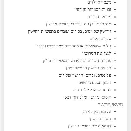
משמורת ילדים
זכויות הסמויות מן העין
מסוגלות הורית
מתי להתייעץ עם עורך דין בנושא גירושין
גירושין של יזמים, בכירים ועובדים בתעשיית ההייטק
סעדים זמניים
גילית שמעלימים או מסתירים ממך רכוש וכספי
לנצח את הגירושין
פתרונות יצירתיים לגירושין בעשירון העליון
תביעת גירושין או משא ומתן
על נשים, גברים, גירושין ופלילים
תכנון הסכם גירושים
להתגרש או לא להתגרש
היסוסי גירושין ומלכודות דבש
נושאי גירושין
אלימות בין בני זוג
גישור גירושין
דוגמאות של הסכמי גירושין