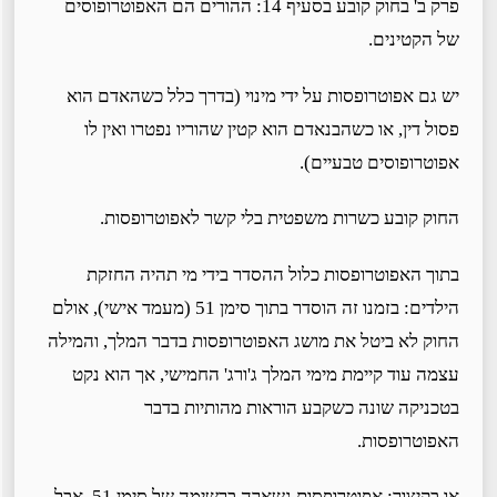
פרק ב' בחוק קובע בסעיף 14: ההורים הם האפוטרופוסים
של הקטינים.
יש גם אפוטרופסות על ידי מינוי (בדרך כלל כשהאדם הוא
פסול דין, או כשהבנאדם הוא קטין שהוריו נפטרו ואין לו
אפוטרופוסים טבעיים).
החוק קובע כשרות משפטית בלי קשר לאפוטרופסות.
בתוך האפוטרופסות כלול ההסדר בידי מי תהיה החזקת
הילדים: בזמנו זה הוסדר בתוך סימן 51 (מעמד אישי), אולם
החוק לא ביטל את מושג האפוטרופסות בדבר המלך, והמילה
עצמה עוד קיימת מימי המלך ג'ורג' החמישי, אך הוא נקט
בטכניקה שונה כשקבע הוראות מהותיות בדבר
האפוטרופסות.
או בקיצור: אפוטרופסות נשארה ברשימה של סימן 51, אבל