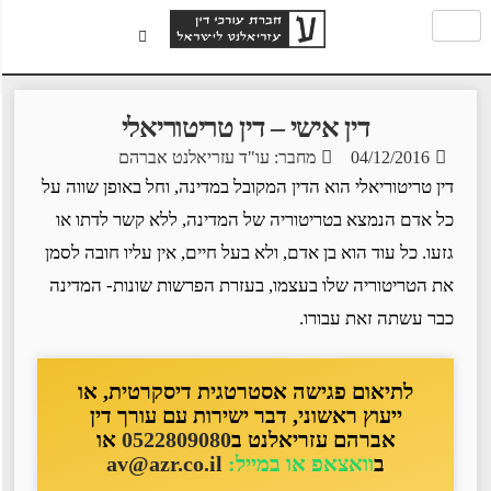
דין אישי – דין טריטוריאלי
04/12/2016
מחבר: עו"ד עזריאלנט אברהם
דין טריטוריאלי הוא הדין המקובל במדינה, וחל באופן שווה על
כל אדם הנמצא בטריטוריה של המדינה, ללא קשר לדתו או
גזעו. כל עוד הוא בן אדם, ולא בעל חיים, אין עליו חובה לסמן
את הטריטוריה שלו בעצמו, בעזרת הפרשות שונות- המדינה
כבר עשתה זאת עבורו.
לתיאום פגישה אסטרטגית דיסקרטית, או
ייעוץ ראשוני, דבר ישירות עם עורך דין
אברהם עזריאלנט ב
0522809080
או
ב
וואצאפ או במייל:
av@azr.co.il