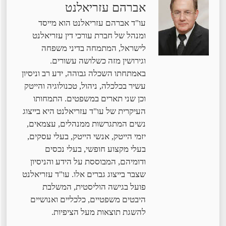
אברהם עזריאלנט
עו"ד אברהם עזריאלנט הוא מייסד
ומנהל של חברת עורכי דין עזריאלנט
לישראל, המתמחה בדיני משפחה
וגירושין מזה כשלושה עשורים.
באמתחתו השכלה גבוהה, ידע רב וניסיון
עשיר בכלכלה, ניהול, טכנולוגיה והייטק
וכן שני תארים במשפטים. התמחותו
העיקרית של עו"ד עזריאלנט היא בייצוג
נשים המתגרשות ממנהלים, עצמאים,
יזמי הייטק, אנשי הייטק, בעלי עסקים,
בעלי מקצוע חופשי, בעלי נכסים
ודומיהם, המבוססת על הידע והניסיון
שצבר בייצוג גברים אלו. עו"ד עזריאלנט
פועל בגישה הוליסטית, המשלבת
היבטים משפטיים, כלכליים ואנושיים
להשגת תוצאות מעל הציפיות.