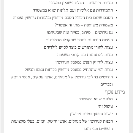
עצירת גירושים – הצלת נישואין במשבר
התמודדות עם אלימות ועם תלונות שווא במשטרה
הסכם שלום בית הכולל הסכם גירושין
מלכודות גירושין נפוצות
משמורת משותפת – מתי זה אפשרי?
גט גירושים – סירוב, כפייה ומה שביניהם!
העצות הגרועות ביותר שתקבלו מהמבינים
עצות להורי מתגרשים כיצד לסייע לילדיהם
עצות להתנהגות עם קרובי משפחה
עצות לחיזוק הנפש במאבק הגירושין
עצות למי שהתחיל במאבק גירושין בכוחות עצמו ונכשל
חידושים בהליכי גירושין של מנהלים, אנשי עסקים, אנשי הייטק
ובכירים
מידע נוסף
תלונת שווא במשטרה
טיפול זוגי
יישוב סכסוך בטרם גירושין
הכנות לגירושין של מנהלים, אנשי הייטק, יזמים, בעלי מקצועות
חופשיים ובני זוגם