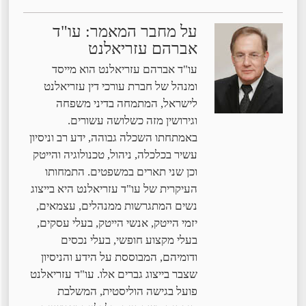
על מחבר המאמר: עו"ד
אברהם עזריאלנט
עו"ד אברהם עזריאלנט הוא מייסד
ומנהל של חברת עורכי דין עזריאלנט
לישראל, המתמחה בדיני משפחה
וגירושין מזה כשלושה עשורים.
באמתחתו השכלה גבוהה, ידע רב וניסיון
עשיר בכלכלה, ניהול, טכנולוגיה והייטק
וכן שני תארים במשפטים. התמחותו
העיקרית של עו"ד עזריאלנט היא בייצוג
נשים המתגרשות ממנהלים, עצמאים,
יזמי הייטק, אנשי הייטק, בעלי עסקים,
בעלי מקצוע חופשי, בעלי נכסים
ודומיהם, המבוססת על הידע והניסיון
שצבר בייצוג גברים אלו. עו"ד עזריאלנט
פועל בגישה הוליסטית, המשלבת