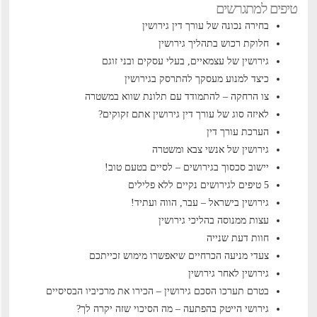
טיפים למתגרשים
בחירה נכונה של עורך דין גירושין
חלוקת רכוש בתהליך גירושין
גירושין של עצמאיים, בעלי עסקים ובני זוגם
כיצד למנוע מעסקך להתרסק בגירושין
צו הרחקה – להתמודד עם תלונת שווא במשטרה
לאיזה סוג של עורך דין גירושין אתם זקוקים?
הערכת עורך דין
גירושין של אנשי צבא ומשטרה
יישוב סכסוך בגירושים – לסיים בטעם טוב!
5 טיפים לגירושים נקיים ללא פלילים
גירושין בישראל – עבר, הווה ועתיד!
עצות ממנוסה בהליכי גירושין
חוות דעת שנייה
צעדי מניעה הכרחיים שיאפשרו מימוש זכייתכם
גירושין לאחר גירושין
בטרם תערכו הסכם גירושין – הכירו את מרכיביו הבסיסיים
גירושי הייטק בהפתעה – מה הסיכוי שזה יקרה לך?