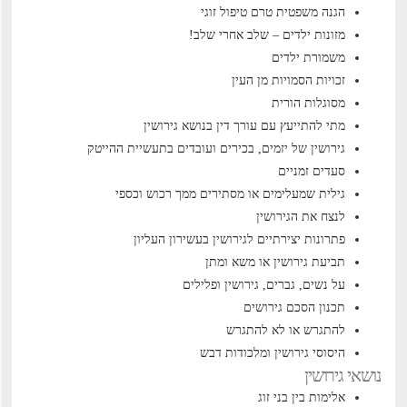
הגנה משפטית טרם טיפול זוגי
מזונות ילדים – שלב אחרי שלב!
משמורת ילדים
זכויות הסמויות מן העין
מסוגלות הורית
מתי להתייעץ עם עורך דין בנושא גירושין
גירושין של יזמים, בכירים ועובדים בתעשיית ההייטק
סעדים זמניים
גילית שמעלימים או מסתירים ממך רכוש וכספי
לנצח את הגירושין
פתרונות יצירתיים לגירושין בעשירון העליון
תביעת גירושין או משא ומתן
על נשים, גברים, גירושין ופלילים
תכנון הסכם גירושים
להתגרש או לא להתגרש
היסוסי גירושין ומלכודות דבש
נושאי גירושין
אלימות בין בני זוג