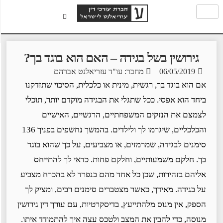
גירושין בשל בגידה – האם הוא בוגד בך?
06/05/2019
מחבר: עו"ד עזריאלנט אברהם
אם הוא בוגד בך, רגשית, מינית או כלכלית, הסיכוי שתזדקנו
ביחד הוא אפסי. ככל שתגלי את הבגידה מוקדם יותר, תוכלי
לצמצם את הנזקים המשפחתיים, הרגשיים, האישיים
והכלכליים, שיגרמו לך ולילדים. בהמשך נחשפים בפניך 136
סימנים לבגידה, שמרמזים, או מצביעים, על כך שהוא בוגד
בך. חלקם משמעותיים, וחלקם פחות. כדאי לך להתייחס
אליהם בזהירות, שכן כל אחד מהם בנפרד לא בהכרח מצביע
על בגידה. מאידך, כאשר מצטברים סימנים רבים, ומציק לך
הספק, אין מנוס מלהתייעץ, בדיסקרטיות, עם עורך דין גירושין
מנוסה, כדי להבין את המצב ולטכס עצה איך להתמודד איתו.