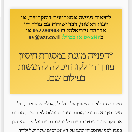
לתיאום פגישה אסטרטגית דיסקרטית, או
ייעוץ ראשוני, דבר ישירות עם עורך דין
אברהם עזריאלנט ב
0522809080
או
ב
וואצאפ או במייל:
av@azr.co.il
*הפנייה מוגנת במסגרת חיסיון
עורך דין לקוח ו
יכולה להיעשות
בעילום שם
.
חשוב שעד לאחר הייעוץ אל תגלי לו, או למישהו אחר, על
חשדותיך ואל תבדקי אותם בעזרת פעולות לא חוקיות, חברים
או חוקר פרטי. ניסיון החיים מלמד שהדברים עלולים להיחשף
בפניו לפני שתספיקי להגן על האינטרסים שלך ושל ילדיך.