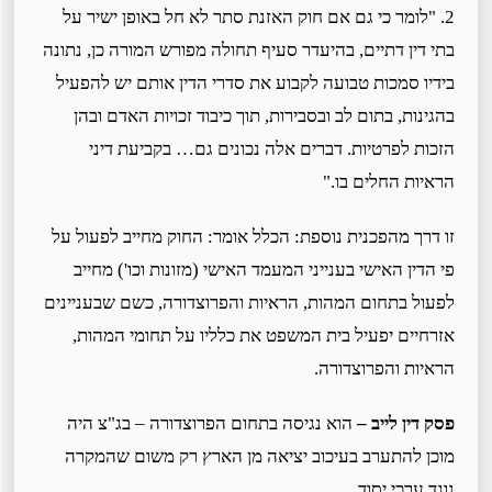
2. "לומר כי גם אם חוק האזנת סתר לא חל באופן ישיר על
בתי דין דתיים, בהיעדר סעיף תחולה מפורש המורה כן, נתונה
בידיו סמכות טבועה לקבוע את סדרי הדין אותם יש להפעיל
בהגינות, בתום לב ובסבירות, תוך כיבוד זכויות האדם ובהן
הזכות לפרטיות. דברים אלה נכונים גם… בקביעת דיני
הראיות החלים בו."
זו דרך מהפכנית נוספת: הכלל אומר: החוק מחייב לפעול על
פי הדין האישי בענייני המעמד האישי (מזונות וכו') מחייב
לפעול בתחום המהות, הראיות והפרוצדורה, כשם שבעניינים
אזרחיים יפעיל בית המשפט את כלליו על תחומי המהות,
הראיות והפרוצדורה.
פסק דין לייב –
הוא נגיסה בתחום הפרוצדורה – בג"צ היה
מוכן להתערב בעיכוב יציאה מן הארץ רק משום שהמקרה
נוגד ערכי יסוד.