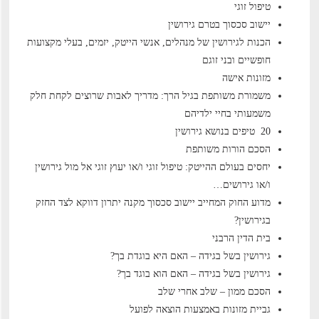
טיפול זוגי
יישוב סכסוך בטרם גירושין
הכנות לגירושין של מנהלים, אנשי הייטק, יזמים, בעלי מקצועות
חופשיים ובני זוגם
מזונות אישה
משמורת משותפת בגיל הרך: מדריך לאבות שרוצים לקחת חלק
משמעותי בחיי ילדיהם
20 טיפים בנושא גירושין
הסכם הורות משותפת
יחסים בעולם ההייטק: טיפול זוגי ו/או יעוץ זוגי אל מול גירושין
ו/או גירושים…
מדוע החוק המחייב יישוב סכסוך מקנה יתרון דווקא לצד החזק
בגירושין?
בית הדין הרבני
גירושין בשל בגידה – האם היא בוגדת בך?
גירושין בשל בגידה – האם הוא בוגד בך?
הסכם ממון – שלב אחרי שלב
גביית מזונות באמצעות הוצאה לפועל