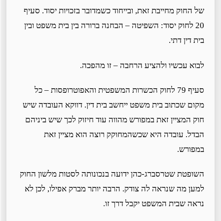
של החוק מחייבת זאת, ובייחוד כשמדובר בזכויות יסוד. סעיף
20 לחוק יסוד: השפיטה – הבחנה ברורה בין בית משפט ובין
בית דין דתי.
לבוא עכשיו ולהציע הרחבה – זו מהפכה.
סעיף 79 לחוק הכשרות המשפטית והאפוטרופסות – כל
מקום שכתוב בית משפט ייחשב בית דין. דווקא העובדה שיש
חוק המציין זאת במפורש מהווה עוד חיזוק לכך שיש ביניהם
הבדל. עובדה היא שכשהמחוקק רוצה הוא מציין זאת
במפורש.
השופטת שטרסברג-כהן ידועה בנכונותה לסטות מלשון החוק
למען מה שנראה לה צודק. הרבה יותר מברק אפילו, לכן לא
נראה שבית המשפט יקבל דרך זו.