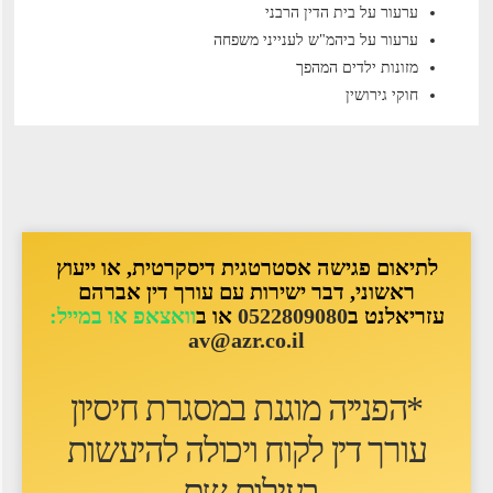
ערעור על בית הדין הרבני
ערעור על ביהמ"ש לענייני משפחה
מזונות ילדים המהפך
חוקי גירושין
לתיאום פגישה אסטרטגית דיסקרטית, או ייעוץ
ראשוני, דבר ישירות עם עורך דין אברהם
עזריאלנט ב
0522809080
או ב
וואצאפ או במייל:
av@azr.co.il
*הפנייה מוגנת במסגרת חיסיון
עורך דין לקוח ו
יכולה להיעשות
בעילום שם
.