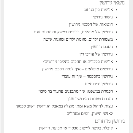
נושאי גירושין
אלימות בין בני זוג
גישור גירושין
דוגמאות של הסכמי גירושין
גירושין של מנהלים, בכירים במשק ובני/בנות זוגם
משמורת ילדים, מזונות ילדים ומזונות אישה
הסכם גירושין
גירושין של עורכי דין
אלימות כלכלית או תחכום בהליכי גירושים?
גירושים מופלאים – איך לנסח הסכם גירושין
גירושין בהסכמה – איך זה עובד?
גירושין ידידותיים
הפסדת במשפט? איך מתכננים ערעור בר סיכוי
הגדרת מטרות הגירושין שלך
עצות לניהול משא ומתן מוצלח במאבק הגירושין
יישוב סכסוך
לאנשי הייטק, יזמים ומנהלים
גירושין מיוחדים
קיבלת בקשה ליישוב סכסוך או תביעת גירושין