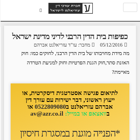
כפיפות בית הדין הרבני לדיני מדינת ישראל
05/12/2016
מחבר: עו"ד עזריאלנט אברהם
מה מידת מחויבותו של בית הדין הרבני, לחוקים כמו: חוק
האזנת סתר,חוק הגנת הפרטיות וחוק למניעת הטרדה
מאיימת?
לתיאום פגישה אסטרטגית דיסקרטית, או
ייעוץ ראשוני, דבר ישירות עם עורך דין
אברהם עזריאלנט ב
0522809080
או
ב
וואצאפ או במייל:
av@azr.co.il
*הפנייה מוגנת במסגרת חיסיון