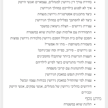
בחירת עורך דין גירושין למנהלים, עצמאיים ואנשי הייטק
איך לא לפגוע בילדיכם במהלך הגירושין
כיצד מתכננים אסטרטגיית גירושין מנצחת
כיצד לא להסתבך בפלילים במהלך הגירושין
עצירת גירושים – הצלת נישואין במשבר
התמודדות עם אלימות ועם תלונות שווא במשטרה
הסכם שלום בית הכולל הסכם גירושין
מלכודות גירושין נפוצות
משמורת משותפת – מתי זה אפשרי?
גט גירושים – סירוב, כפייה ומה שביניהם!
העצות הגרועות ביותר שתקבלו מהמבינים
עצות להורי מתגרשים כיצד לסייע לילדיהם
עצות להתנהגות עם קרובי משפחה
עצות לחיזוק הנפש במאבק הגירושין
עצות למי שהתחיל במאבק גירושין בכוחות עצמו ונכשל
חידושים בהליכי גירושין של מנהלים, אנשי עסקים, אנשי הייטק
ובכירים
מידע נוסף
תלונת שווא במשטרה