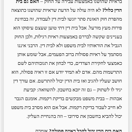
בראיות שהושגו באמצעות עבירה על החוק –
האם גם בית
הדין כלול?
לא היה עולה על הדעת שראיות שהושגו כתוצאה
מהפרת חוק האזנת סתר יוגשו לבית דין לעבודה, זה בבחינת
פירות מעץ מורעל. אבל בית דין דתי טוען שעצם עיסוקו הוא
בעניינים שקשה לבררם באמצעות ראיות רגילות, ולכן החוק
הגביל את הוראותיו לבית משפט ולא לבית דין. הרבני איננו
מסתמך על ראיות פסולות ברוב הפעמים, אבל שומע אותן
כאמצעי לחקירת הצדדים, כדי לבחון את תגובותיהם לשם
התרשמות מהם. אדם לא תמיד יודע אם זו ראיה פסולה, הוא
חושב שעליו להגיב ואז בית הדין יכול להתרשם. אם עורך דין
יגיד לו לשתוק – גם זה יובא בחשבון. להשוואה: קביעת
אבהות – בבית משפט מבקשים בדיקת רקמות. אומנם הגבר
לא חייב לעבור בדיקת רקמות. אבל אם הוא מסרב בית משפט
יכול להביא בחשבון את סירובו – וזה בהנחיית העליון.
האם בית הדין יכול לקבל ראייה פסולה?
אומרת