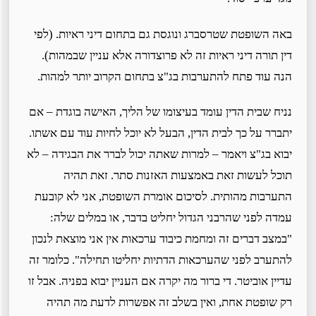
באה השופטת שטרסברג ונוגסת גם בתחום דיני ראיות. (לפי
דין תורה דיני ראיות זה לא פרוצדורה אלא עניין שבמהות).
הנה עוד פתח להתערבות בג"צ בתחום הקרוב יותר למהות.
נניח שבית הדין עומד בעיצומו של הליך, האישה בוגדת – אם
יתברר על כך לבית הדין, הבעל לא יוכל לחיות עוד עם אשתו.
יבוא בג"צ ויאמר – למרות שאתה יכול לברר את הבגידה – לא
תוכל לעשות זאת באמצעות האזנות סתר. זאת תהיה
התערבות מהותית. לסיכום אומרת השופטת, אני לא קובעת
עמדה לפני שהרבני הגדול יחליט בדבר, או במלים שלה:
"במצב דברים זה ומחמת כיבוד ערכאות אין אני מוצאת לנכון
להתערב לפני שהערכאות הדתיות יחליטו תחילה". כלומר זה
עדיין אוביטר. די ברור מה יקרה אם העניין יבוא בפניה. אבל זו
רק שופטת אחת, ואין בשלב זה אפשרות לדעת מה תהיה