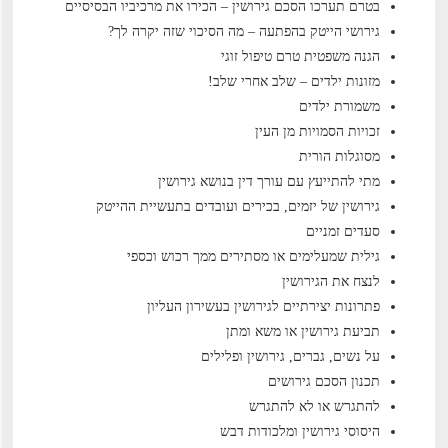
בטרם תערכו הסכם גירושין – הכירו את מרכיביו הבסיסיים
גירושי הייטק בהפתעה – מה הסיכוי שזה יקרה לך?
הגנה משפטית טרם טיפול זוגי
מזונות ילדים – שלב אחרי שלב!
משמורת ילדים
זכויות הסמויות מן העין
מסוגלות הורית
מתי להתייעץ עם עורך דין בנושא גירושין
גירושין של יזמים, בכירים ועובדים בתעשיית ההייטק
סעדים זמניים
גילית שמעלימים או מסתירים ממך רכוש וכספי
לנצח את הגירושין
פתרונות יצירתיים לגירושין בעשירון העליון
תביעת גירושין או משא ומתן
על נשים, גברים, גירושין ופלילים
תכנון הסכם גירושים
להתגרש או לא להתגרש
היסוסי גירושין ומלכודות דבש