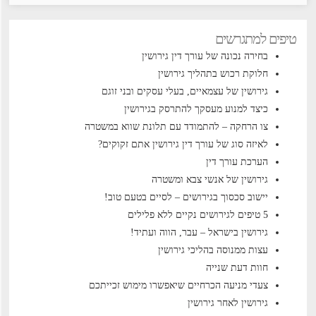
טיפים למתגרשים
בחירה נכונה של עורך דין גירושין
חלוקת רכוש בתהליך גירושין
גירושין של עצמאיים, בעלי עסקים ובני זוגם
כיצד למנוע מעסקך להתרסק בגירושין
צו הרחקה – להתמודד עם תלונת שווא במשטרה
לאיזה סוג של עורך דין גירושין אתם זקוקים?
הערכת עורך דין
גירושין של אנשי צבא ומשטרה
יישוב סכסוך בגירושים – לסיים בטעם טוב!
5 טיפים לגירושים נקיים ללא פלילים
גירושין בישראל – עבר, הווה ועתיד!
עצות ממנוסה בהליכי גירושין
חוות דעת שנייה
צעדי מניעה הכרחיים שיאפשרו מימוש זכייתכם
גירושין לאחר גירושין