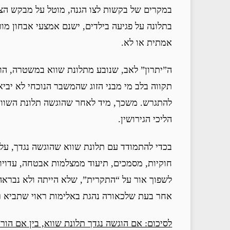
במקרים של בקשות לצו הגנה, מוטל על מבקש הצ
בתלונה על פגיעה בילדים, ישנם אמצעי אבחון מור
אמתית או לא.
ה”יתרון” לאב, שנובע מתלונת שווא במשטרה, הוא 
תקווה בלב מי מבני הזוג שהמשבר הנוכחי לא יביא 
להתגרש. משכך, מיד לאחר שהוגשה תלונת השווא
הליכי הגירושין.
בכדי להתמודד עם תלונת שווא שהוגשה נגדך, על
חוקיות, מסמכים, תיעוד ממצלמות אבטחה, עדויות 
לשפוך אור על “התקרית”, שלא הייתה ולא נבראה
אחר בעת שלכאורה נהגת באלימות ראוי שתביא רא
לסיכום: אם הוגשה נגדך תלונת שווא, בין אם הור