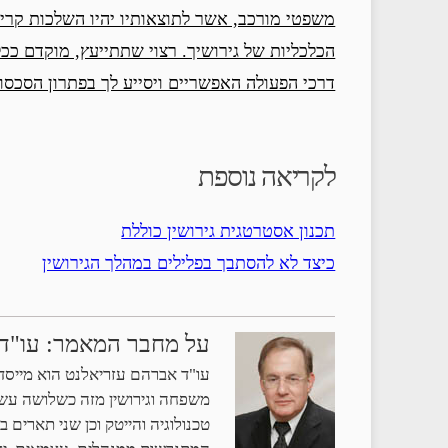
משפטי מורכב, אשר לתוצאותיו יהיו השלכות קריטי
הכלכליות של גירושיך. רצוי שתתייעץ, מוקדם ככל 
דרכי הפעולה האפשריים ויסייע לך בפתרון הסכסוך
לקריאה נוספת
תכנון אסטרטגית גירושין כוללת
כיצד לא להסתבך בפלילים במהלך הגירושין
על מחבר המאמר: עו"ד
עו"ד אברהם עזריאלנט הוא מייסד 
משפחה וגירושין מזה כשלושה עשור
טכנולוגיה והייטק וכן שני תארים