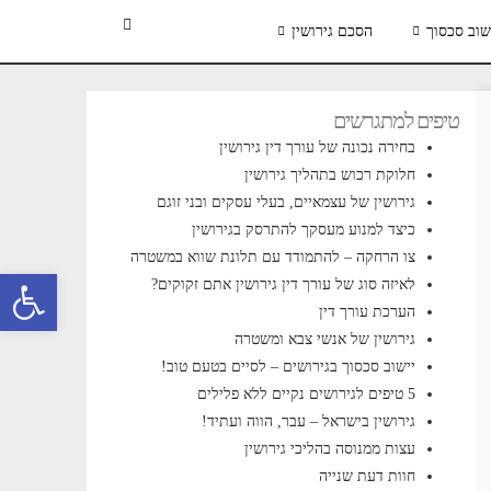
שוב סכסוך
הסכם גירושין
טיפים למתגרשים
בחירה נכונה של עורך דין גירושין
חלוקת רכוש בתהליך גירושין
גירושין של עצמאיים, בעלי עסקים ובני זוגם
כיצד למנוע מעסקך להתרסק בגירושין
צו הרחקה – להתמודד עם תלונת שווא במשטרה
פתח סרגל 
לאיזה סוג של עורך דין גירושין אתם זקוקים?
הערכת עורך דין
גירושין של אנשי צבא ומשטרה
יישוב סכסוך בגירושים – לסיים בטעם טוב!
5 טיפים לגירושים נקיים ללא פלילים
גירושין בישראל – עבר, הווה ועתיד!
עצות ממנוסה בהליכי גירושין
חוות דעת שנייה