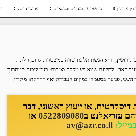
דין גירושין
גירושין של מנהלים ועצמאיים
גירושי הייטק
יי
גירושין, היא הגשת תלונת שווא במשטרה. לרוב, תלונת
גד האב. לתלונת שווא יש מספר מטרות: רצון לזכות ב”יתרון”
 השני, פגיעה במעמדו במקום העבודה ואף הרחקתו מילדיו,
יסקרטית, או ייעוץ ראשוני, דבר
הם עזריאלנט ב
0522809080
או
במייל:
av@azr.co.il