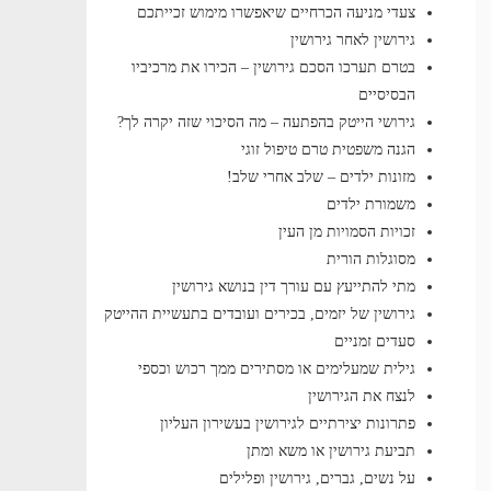
צעדי מניעה הכרחיים שיאפשרו מימוש זכייתכם
גירושין לאחר גירושין
בטרם תערכו הסכם גירושין – הכירו את מרכיביו
הבסיסיים
גירושי הייטק בהפתעה – מה הסיכוי שזה יקרה לך?
הגנה משפטית טרם טיפול זוגי
מזונות ילדים – שלב אחרי שלב!
משמורת ילדים
זכויות הסמויות מן העין
מסוגלות הורית
מתי להתייעץ עם עורך דין בנושא גירושין
גירושין של יזמים, בכירים ועובדים בתעשיית ההייטק
סעדים זמניים
גילית שמעלימים או מסתירים ממך רכוש וכספי
לנצח את הגירושין
פתרונות יצירתיים לגירושין בעשירון העליון
תביעת גירושין או משא ומתן
על נשים, גברים, גירושין ופלילים