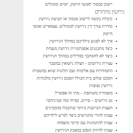
יישוב סכסוך לאנשי הייטק, יזמים ומנהלים
גירושין מיוחדים
קיבלת בקשה ליישוב סכסוך או תביעת גירושין
בחירת עורך דין גירושין למנהלים, עצמאיים ואנשי
הייטק
איך לא לפגוע בילדיכם במהלך הגירושין
כיצד מתכננים אסטרטגיית גירושין מנצחת
כיצד לא להסתבך בפלילים במהלך הגירושין
עצירת גירושים – הצלת נישואין במשבר
התמודדות עם אלימות ועם תלונות שווא במשטרה
הסכם שלום בית הכולל הסכם גירושין
מלכודות
גירושין נפוצות
משמורת משותפת – מתי זה אפשרי?
גט גירושים – סירוב, כפייה ומה שביניהם!
העצות הגרועות ביותר שתקבלו מהמבינים
עצות להורי מתגרשים כיצד לסייע לילדיהם
עצות להתנהגות עם קרובי משפחה
עצות לחיזוק הנפש במאבק הגירושין