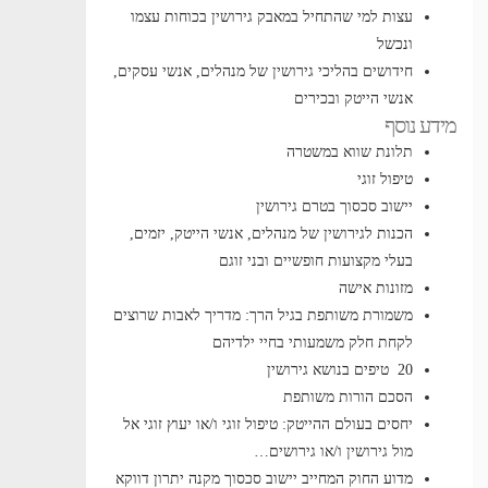
עצות למי שהתחיל במאבק גירושין בכוחות עצמו
ונכשל
חידושים בהליכי גירושין של מנהלים, אנשי עסקים,
אנשי הייטק ובכירים
מידע נוסף
תלונת שווא במשטרה
טיפול זוגי
יישוב סכסוך בטרם גירושין
הכנות לגירושין של מנהלים, אנשי הייטק, יזמים,
בעלי מקצועות חופשיים ובני זוגם
מזונות אישה
משמורת משותפת בגיל הרך: מדריך לאבות שרוצים
לקחת חלק משמעותי בחיי ילדיהם
20 טיפים בנושא גירושין
הסכם הורות משותפת
יחסים בעולם ההייטק: טיפול זוגי ו/או יעוץ זוגי אל
מול גירושין ו/או גירושים…
מדוע החוק המחייב יישוב סכסוך מקנה יתרון דווקא