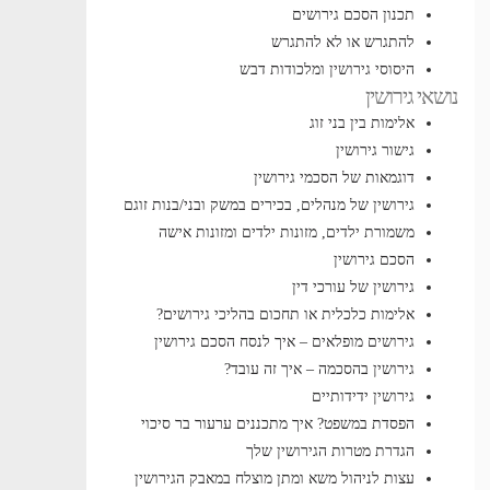
תכנון הסכם גירושים
להתגרש או לא להתגרש
היסוסי גירושין ומלכודות דבש
נושאי גירושין
אלימות בין בני זוג
גישור גירושין
דוגמאות של הסכמי גירושין
גירושין של מנהלים, בכירים במשק ובני/בנות זוגם
משמורת ילדים, מזונות ילדים ומזונות אישה
הסכם גירושין
גירושין של עורכי דין
אלימות כלכלית או תחכום בהליכי גירושים?
גירושים מופלאים – איך לנסח הסכם גירושין
גירושין בהסכמה – איך זה עובד?
גירושין ידידותיים
הפסדת במשפט? איך מתכננים ערעור בר סיכוי
הגדרת מטרות הגירושין שלך
עצות לניהול משא ומתן מוצלח במאבק הגירושין