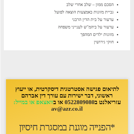
הסכם ממון – שלב אחרי שלב
גביית מזונות באמצעות הוצאה לפועל
ערעור על בית הדין הרבני
ערעור על ביהמ"ש לענייני משפחה
מזונות ילדים המהפך
חוקי גירושין
לתיאום פגישה אסטרטגית דיסקרטית, או ייעוץ
ראשוני, דבר ישירות עם עורך דין אברהם
עזריאלנט ב
0522809080
או ב
וואצאפ או במייל:
av@azr.co.il
*הפנייה מוגנת במסגרת חיסיון