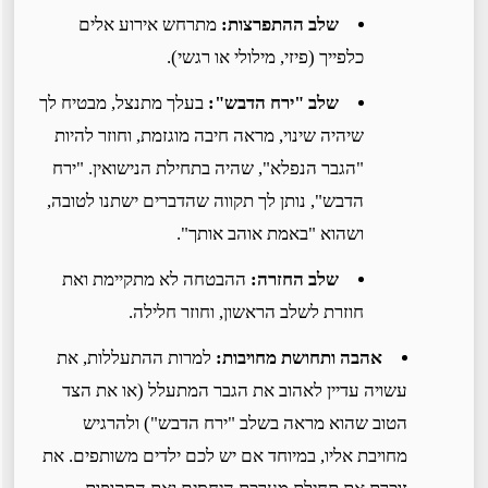
שלב ההתפרצות:
מתרחש אירוע אלים
כלפייך (פיזי, מילולי או רגשי).
שלב "ירח הדבש":
בעלך מתנצל, מבטיח לך
שיהיה שינוי, מראה חיבה מוגזמת, וחוזר להיות
"הגבר הנפלא", שהיה בתחילת הנישואין. "ירח
הדבש", נותן לך תקווה שהדברים ישתנו לטובה,
ושהוא "באמת אוהב אותך".
שלב החזרה:
ההבטחה לא מתקיימת ואת
חוזרת לשלב הראשון, וחוזר חלילה.
אהבה ותחושת מחויבות:
למרות ההתעללות, את
עשויה עדיין לאהוב את הגבר המתעלל (או את הצד
הטוב שהוא מראה בשלב "ירח הדבש") ולהרגיש
מחויבת אליו, במיוחד אם יש לכם ילדים משותפים. את