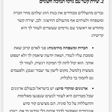
2. יצירת קשר עם גורמי תמיכה חיצוניים
גברים מתעללים מבודדים את בנות הזוג שלהם מחיי חברה
ומשפחה ולעיתים אף מהעולם החיצוני. לכן, יצירת קשר
מחודש או ראשוני עם גורמים שעשויים לעזור לך היא
קריטית:
חברות ומשפחה מהימנות:
פני לאדם קרוב שאת
סומכת עליו לגמרי, ושאת יודעת שיאמין לך ולא ישפוט
אותך. הוא יכול לתת לך תמיכה רגשית, לעזור לך
מעשית (למשל, מקום לישון עד יעבור זעם), ולפעמים
גם לתמוך בך כלכלית.
ארגונים ומוקדי סיוע:
יש בישראל ובעולם ארגונים
שכל מטרתם היא לעזור לנשים שנפגעו מאלימות
והתעללות על כל סוגיה. הם מציעים קווי סיוע
אנונימיים שאפשר לדבר איתם בלי שידעו מי את, ייעוץ