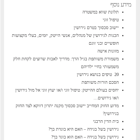
מידע נוסף
תלונת שווא במשטרה
טיפול זוגי
יישוב סכסוך בטרם גירושין
הכנות לגירושין של מנהלים, אנשי הייטק, יזמים, בעלי מקצועות
חופשיים ובני זוגם
מזונות אישה
משמורת משותפת בגיל הרך: מדריך לאבות שרוצים לקחת חלק
משמעותי בחיי ילדיהם
20 טיפים בנושא גירושין
הסכם הורות משותפת
יחסים בעולם ההייטק: טיפול זוגי ו/או יעוץ זוגי אל מול גירושין
ו/או גירושים…
מדוע החוק המחייב יישוב סכסוך מקנה יתרון דווקא לצד החזק
בגירושין?
בית הדין הרבני
גירושין בשל בגידה – האם היא בוגדת בך?
גירושין בשל בגידה – האם הוא בוגד בך?