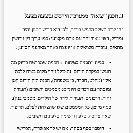
3. תכנון "יציאה" ממערכת היחסים וביצועה בפועל
זהו לרוב השלב הרגיש ביותר, ולכן הוא דורש תכנון זהיר
ומדויק, רצוי מאוד יחד עם גורם מקצועי (כמו עורך דין גירושין
מתאים, עובדת סוציאלית או יועצת באחד מארגוני הסיוע):
בניית "תכנית בטיחות":
תכנית שמפרטת בדיוק מה
תעשי במקרה חירום. זה כולל זיהוי מקום בטוח ללכת
אליו (מקלט, חברה, בן משפחה), הכנת תיק חירום קטן
ומוסתר עם דברים חיוניים: מסמכים חשובים (תעודת
זהות, דרכונים, תעודות לידה של הילדים, מסמכי בנק),
כסף מזומן, כל המסמכים שלו שהצלחת לצלם, תרופות
שאת צריכה, טלפון ורשימת טלפונים חשובים.
חיסכון כסף בסתר:
אם יש לך אפשרות, הפרישי