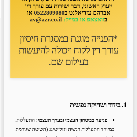
ייעוץ ראשוני, דבר ישירות עם עורך דין
אברהם עזריאלנט ב
0522809080
או
ב
וואצאפ או במייל:
av@azr.co.il
*הפנייה מוגנת במסגרת חיסיון
עורך דין לקוח ו
יכולה להיעשות
בעילום שם
.
1. בידוד ושחיקה נפשית
פגיעה בביטחון העצמי ובערך העצמי:
התעללות,
במיוחד התעללות רגשית וגזלייטינג (השיטה שגורמת