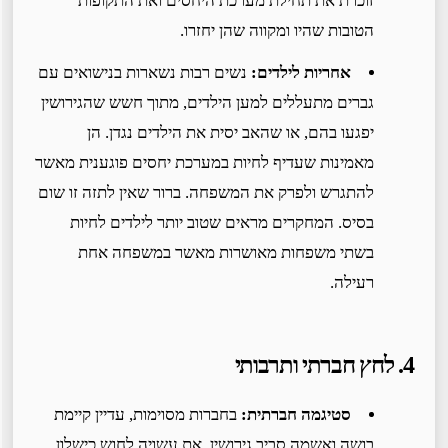
זוכרת את תחילת מערכת היחסים ואת התקופות
הטובות שהיו ומקווה שהן יחזרו.
אחריות לילדים:
נשים רבות נשארות בנישואים עם
גברים מתעללים למען הילדים, מתוך חשש שהגירושין
יפגעו בהם, או שהאב יסית את הילדים נגדן. הן
מאמינות שעדיף לחיות במערכת יחסים פוגענית מאשר
להתגרש ולפרק את המשפחה. ברור שאין לתזה זו שום
בסיס. המחקרים מראים שטוב יותר לילדים לחיות
בשתי משפחות מאושרות מאשר במשפחה אחת
רעילה.
4. לחץ חברתי ותרבותי
סטיגמה חברתית:
בחברות מסוימות, עדיין קיימת
בושה ואשמה סביב גירושין. את עשויה לחוש כישלון