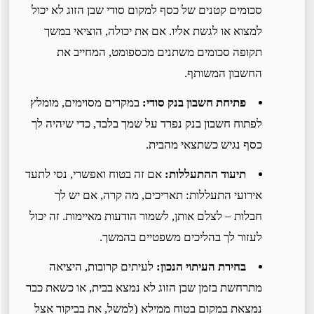
סכומים קטנים של כסף למקום סודי שבן הזוג לא יכול
למצוא או לגשת אליו. אם את יכולה, הוציאי במשך
תקופה סכומים משתנים מכספומט, המחייב את
החשבון המשותף.
פתיחת חשבון בנק סודי:
במקרים מסוימים, מומלץ
לפתוח חשבון בנק נפרד על שמך בלבד, כדי שיהיה לך
כסף נגיש כשתצאי מהבית.
תיעוד ההתעללות:
אם זה בטוח ואפשרי, נסי לתעד
אירועי התעללות: תאריכים, מה קרה, אם יש לך
חבלות – לצלם אותן, לשמור הודעות מאיימות. זה יכול
לעזור לך בהליכים משפטיים בהמשך.
בחירת העיתוי הנכון:
לעיתים קרובות, היציאה
מתרחשת בזמן שבן הזוג לא נמצא בבית, או כשאת כבר
נמצאת במקום בטוח ממילא (למשל, את בביקור אצל