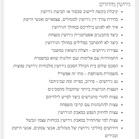
גירושין מיוחדים
קיבלת בקשה ליישוב סכסוך או תביעת גירושין
בחירת עורך דין גירושין למנהלים, עצמאיים ואנשי הייטק
איך לא לפגוע בילדיכם במהלך הגירושין
כיצד מתכננים אסטרטגיית גירושין מנצחת
כיצד לא להסתבך בפלילים במהלך הגירושין
עצירת גירושים – הצלת נישואין במשבר
התמודדות עם אלימות ועם תלונות שווא במשטרה
הסכם שלום בית הכולל הסכם גירושין
מלכודות גירושין נפוצות
משמורת משותפת – מתי זה אפשרי?
גט גירושים – סירוב, כפייה ומה שביניהם!
העצות הגרועות ביותר שתקבלו מהמבינים
עצות להורי מתגרשים כיצד לסייע לילדיהם
עצות להתנהגות עם קרובי משפחה
עצות לחיזוק הנפש במאבק הגירושין
עצות למי שהתחיל במאבק גירושין בכוחות עצמו ונכשל
חידושים בהליכי גירושין של מנהלים, אנשי עסקים, אנשי הייטק
ובכירים