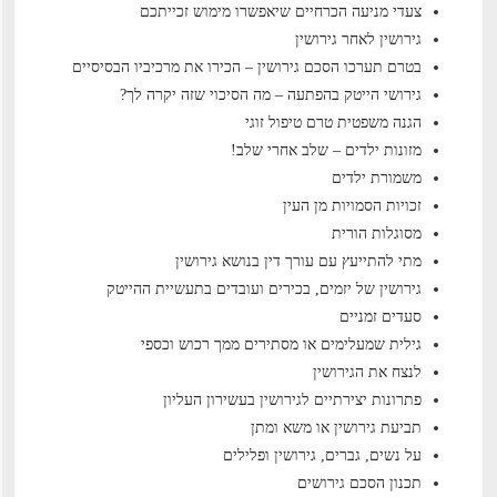
צעדי מניעה הכרחיים שיאפשרו מימוש זכייתכם
גירושין לאחר גירושין
בטרם תערכו הסכם גירושין – הכירו את מרכיביו הבסיסיים
גירושי הייטק בהפתעה – מה הסיכוי שזה יקרה לך?
הגנה משפטית טרם טיפול זוגי
מזונות ילדים – שלב אחרי שלב!
משמורת ילדים
זכויות הסמויות מן העין
מסוגלות הורית
מתי להתייעץ עם עורך דין בנושא גירושין
גירושין של יזמים, בכירים ועובדים בתעשיית ההייטק
סעדים זמניים
גילית שמעלימים או מסתירים ממך רכוש וכספי
לנצח את הגירושין
פתרונות יצירתיים לגירושין בעשירון העליון
תביעת גירושין או משא ומתן
על נשים, גברים, גירושין ופלילים
תכנון הסכם גירושים