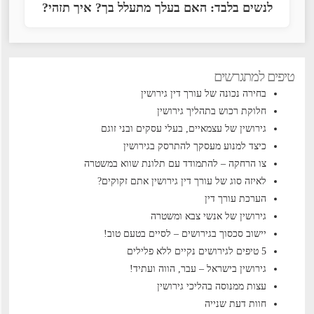
לנשים בלבד: האם בעלך מתעלל בך? איך תזהי?
טיפים למתגרשים
בחירה נכונה של עורך דין גירושין
חלוקת רכוש בתהליך גירושין
גירושין של עצמאיים, בעלי עסקים ובני זוגם
כיצד למנוע מעסקך להתרסק בגירושין
צו הרחקה – להתמודד עם תלונת שווא במשטרה
לאיזה סוג של עורך דין גירושין אתם זקוקים?
הערכת עורך דין
גירושין של אנשי צבא ומשטרה
יישוב סכסוך בגירושים – לסיים בטעם טוב!
5 טיפים לגירושים נקיים ללא פלילים
גירושין בישראל – עבר, הווה ועתיד!
עצות ממנוסה בהליכי גירושין
חוות דעת שנייה