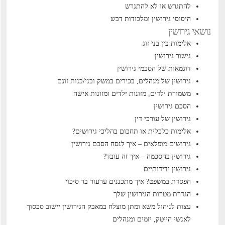
להתגרש או לא להתגרש
היסוסי גירושין ומלכודות דבש
נושאי גירושין
אלימות בין בני זוג
גישור גירושין
דוגמאות של הסכמי גירושין
גירושין של מנהלים, בכירים במשק ובני/בנות זוגם
משמורת ילדים, מזונות ילדים ומזונות אישה
הסכם גירושין
גירושין של עורכי דין
אלימות כלכלית או תחכום בהליכי גירושים?
גירושים מופלאים – איך לנסח הסכם גירושין
גירושין בהסכמה – איך זה עובד?
גירושין ידידותיים
הפסדת במשפט? איך מתכננים ערעור בר סיכוי
הגדרת מטרות הגירושין שלך
עצות לניהול משא ומתן מוצלח במאבק הגירושין
יישוב סכסוך
לאנשי הייטק, יזמים ומנהלים