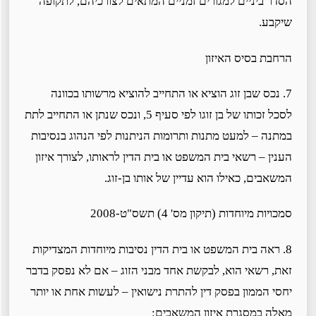
הסדר ביניים למגורים זמניים המתאים לצורכיהם, לתקופה
שיקבע.
הרחבת בסיס האיזון
7. נכס שבן זוג הוציא או התחייב להוציא מרשותו בכוונה
לסכל זכותו של בן זוגו לפי סעיף 5, ונכס שנתן או התחייב לתת
במתנה – למעט מתנות ותרומות הניתנות לפי הנהוג בנסיבות
הענין – רשאי בית המשפט או בית הדין לראותו, לצורך איזון
המשאבים, כאילו הוא עדיין של אותו בן-זוג.
סמכויות מיוחדות (תיקון מס' 4) תשס"ט-2008
8. ראה בית המשפט או בית הדין נסיבות מיוחדות המצדיקות
זאת, רשאי הוא, לבקשת אחד מבני הזוג – אם לא נפסק בדבר
יחסי הממון בפסק דין להתרת נישואין – לעשות אחת או יותר
מאלה במסגרת איזון המשאבים: