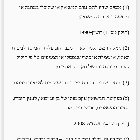
(1) נכסים שהיו להם ערב הנישואין או שקיבלו במתנה או
בירושה בתקופת הנישואין;
(תיקון מס' 1) תש"ן-1990
(2) גימלה המשתלמת לאחד מבני הזוג על-ידי המוסד לביטוח
לאומי, או גימלה או פיצוי שנפסקו או המגיעים על פי חיקוק
לאחד מבני-הזוג בשל נזק גוף, או מוות;
(3) נכסים שבני הזוג הסכימו בכתב ששוויים לא יאוזן ביניהם.
(ב) בפקיעת הנישואין עקב מותו של בן זוג יבואו, לענין הזכות,
לאיזון המשאבים, יורשיו במקומו.
(תיקון מס' 4) תשס"ט-2008
(ג) בסעיף זה, "כלל נכסי בני הזוג" – לרבות זכויות עתידיות