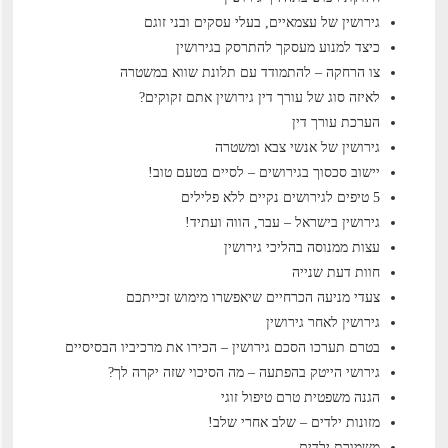
גירושין של עצמאיים, בעלי עסקים ובני זוגם
כיצד למנוע מעסקך להתרסק בגירושין
צו הרחקה – להתמודד עם תלונת שווא במשטרה
לאיזה סוג של עורך דין גירושין אתם זקוקים?
הערכת עורך דין
גירושין של אנשי צבא ומשטרה
יישוב סכסוך בגירושים – לסיים בטעם טוב!
5 טיפים לגירושים נקיים ללא פלילים
גירושין בישראל – עבר, הווה ועתיד!
עצות ממנוסה בהליכי גירושין
חוות דעת שנייה
צעדי מניעה הכרחיים שיאפשרו מימוש זכייתכם
גירושין לאחר גירושין
בטרם תערכו הסכם גירושין – הכירו את מרכיביו הבסיסיים
גירושי הייטק בהפתעה – מה הסיכוי שזה יקרה לך?
הגנה משפטית טרם טיפול זוגי
מזונות ילדים – שלב אחרי שלב!
משמורת ילדים