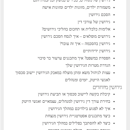
גירושין של מנהלים, בכירים במשק ובני/בנות זוגם
משמורת ילדים, מזונות ילדים ומזונות אישה
הסכם גירושין
גירושין של עורכי דין
אלימות כלכלית או תחכום בהליכי גירושים?
גירושים מופלאים – איך לנסח הסכם גירושין
גירושין בהסכמה – איך זה עובד?
גירושין ידידותיים
הפסדת במשפט? איך מתכננים ערעור בר סיכוי
הגדרת מטרות הגירושין שלך
עצות לניהול משא ומתן מוצלח במאבק הגירושין
יישוב סכסוך
לאנשי הייטק, יזמים ומנהלים
גירושין מיוחדים
קיבלת בקשה ליישוב סכסוך או תביעת גירושין
בחירת עורך דין גירושין למנהלים, עצמאיים ואנשי הייטק
איך לא לפגוע בילדיכם במהלך הגירושין
כיצד מתכננים אסטרטגיית גירושין מנצחת
כיצד לא להסתבך בפלילים במהלך הגירושין