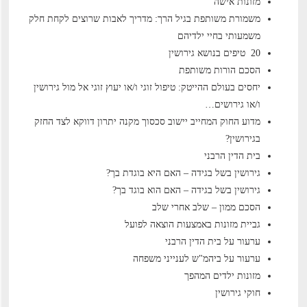
מזונות אישה
משמורת משותפת בגיל הרך: מדריך לאבות שרוצים לקחת חלק
משמעותי בחיי ילדיהם
20 טיפים בנושא גירושין
הסכם הורות משותפת
יחסים בעולם ההייטק: טיפול זוגי ו/או יעוץ זוגי אל מול גירושין
ו/או גירושים…
מדוע החוק המחייב יישוב סכסוך מקנה יתרון דווקא לצד החזק
בגירושין?
בית הדין הרבני
גירושין בשל בגידה – האם היא בוגדת בך?
גירושין בשל בגידה – האם הוא בוגד בך?
הסכם ממון – שלב אחרי שלב
גביית מזונות באמצעות הוצאה לפועל
ערעור על בית הדין הרבני
ערעור על ביהמ"ש לענייני משפחה
מזונות ילדים המהפך
חוקי גירושין