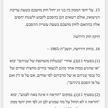
15. על יחסי הממון בין בני זוג יחול חוק מושבם בשעת עריכת
הנישואין, אולם רשאים הם בהסכם לקבוע ולשנות יחסים
אלה בהתאם לחוק מושבם בשעת עשיית ההסכם.
תיקון חוק הירושה
16. בחוק הירושה, תשכ"ה-1965 –
(1) בסעיף 11(ב), אחרי "בבעלות משותפת של שניהם" יבוא
"או שהגיע במות אחד מהם לנשאר בחיים מחצית שוויים של
כל נכסי שניהם או של מרביתם לפי שוויים, אם על פי דין ואם
על פי הסכם ביניהם";
(2) בסעיף 11(ג), במקום "הוראה זו אינה באה לפגוע", יבוא
"הוראה זו לא תחול על מה שמגיע לבן זוג לפי חוק יחסי ממון