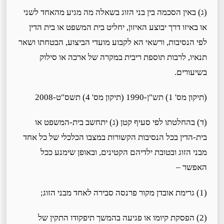
(ג) באין הסכמה בין בני הזוג בשאלה מה מגיע מהאחד לשני
או באיזו דרך יבוצע האיזון, יחליט בית המשפט או בית הדין
לפי הנסיבות, ורשאי הא לקבוע מועדי הביצוע, הבטחתו ושאר
תנאיו, לרבות תוספת ריבית במקרה של ארכה או סילוק
בשיעורים.
(תיקון מס' 1) תש"ן-1990 (תיקון מס' 4) תשס"ט-2008
(ד) בהחלטתו לפי סעיף קטן (ג) יתחשב בית-המשפט או
בית-הדין בכל הנסיבות הקשורות במצבו הכלכלי של כל אחד
מבני הזוג ובטובת ילדיהם הקטינים, ובאופן שימנע ככל
האפשר –
(1) גרימת אובדן מקור פרנסה סבירה לאחד מבני הזוג;
(2) הפסקת קיומו או פגיעה בהמשך תיפקודו התקין של