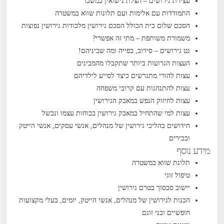
עצירת גירושים – הצלת נישואין במשבר
התמודדות עם אלימות ועם תלונות שווא במשטרה
הסכם שלום בית הכולל הסכם גירושין
מלכודות גירושין נפוצות
משמורת משותפת – מתי זה אפשרי?
גט גירושים – סירוב, כפייה ומה שביניהם!
העצות הגרועות ביותר שתקבלו מהמבינים
עצות להורי מתגרשים כיצד לסייע לילדיהם
עצות להתנהגות עם קרובי משפחה
עצות לחיזוק הנפש במאבק הגירושין
עצות למי שהתחיל במאבק גירושין בכוחות עצמו ונכשל
חידושים בהליכי גירושין של מנהלים, אנשי עסקים, אנשי הייטק
ובכירים
מידע נוסף
תלונת שווא במשטרה
טיפול זוגי
יישוב סכסוך בטרם גירושין
הכנות לגירושין של מנהלים, אנשי הייטק, יזמים, בעלי מקצועות
חופשיים ובני זוגם