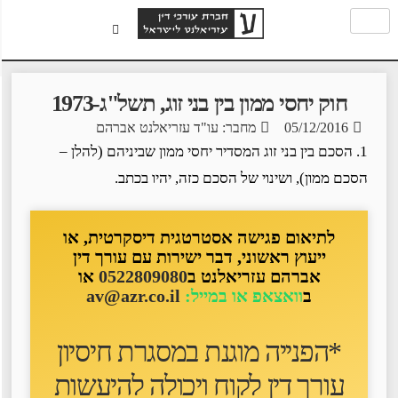
חוק יחסי ממון בין בני זוג, תשל"ג-1973
05/12/2016
מחבר: עו"ד עזריאלנט אברהם
1. הסכם בין בני זוג המסדיר יחסי ממון שביניהם (להלן –
הסכם ממון), ושינוי של הסכם כזה, יהיו בכתב.
לתיאום פגישה אסטרטגית דיסקרטית, או
ייעוץ ראשוני, דבר ישירות עם עורך דין
אברהם עזריאלנט ב
0522809080
או
ב
וואצאפ או במייל:
av@azr.co.il
*הפנייה מוגנת במסגרת חיסיון
עורך דין לקוח ו
יכולה להיעשות