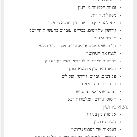
זכויות הסמויות מן העין
מסוגלות הורית
מתי להתייעץ עם עורך דין בנושא גירושין
גירושין של יזמים, בכירים ועובדים בתעשיית ההייטק
סעדים זמניים
גילית שמעלימים או מסתירים ממך רכוש וכספי
לנצח את הגירושין
פתרונות יצירתיים לגירושין בעשירון העליון
תביעת גירושין או משא ומתן
על נשים, גברים, גירושין ופלילים
תכנון הסכם גירושים
להתגרש או לא להתגרש
היסוסי גירושין ומלכודות דבש
נושאי גירושין
אלימות בין בני זוג
גישור גירושין
דוגמאות של הסכמי גירושין