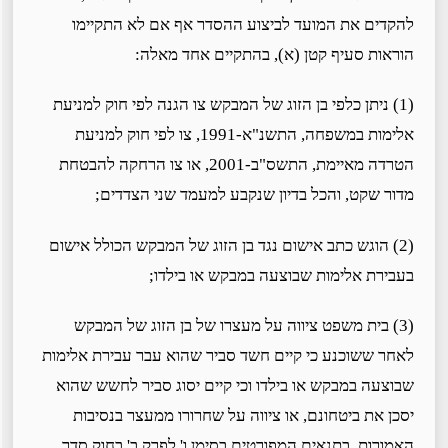
להקדים את המועד לביצוע ההסדר אף אם לא התקיימו
הוראות סעיף קטן (א), בהתקיים אחד מאלה:
(1) ניתן כלפי בן הזוג של המבקש צו הגנה לפי חוק למניעת
אלימות במשפחה, התשנ"א-1991, צו לפי חוק למניעת
הטרדה מאיימת, התשס"ב-2001, או צו הרחקה להבטחת
מדור שקט, והכל בדיון שנקבע למעמד שני הצדדים;
(2) הוגש כתב אישום נגד בן הזוג של המבקש הכולל אישום
בעבירת אלימות שבוצעה במבקש או בילדו;
(3) בית משפט ציווה על מעצרו של בן הזוג של המבקש
לאחר ששוכנע כי קיים חשד סביר שהוא עבר עבירת אלימות
שבוצעה במבקש או בילדו וכי קיים יסוג סביר לחשש שהוא
יסכן את ביטחונם, או ציווה על שחרורו ממעצר בנסיבות
האמורות, בתנאים המפורטים בסימן ו' לפרק ב' בחוק סדר