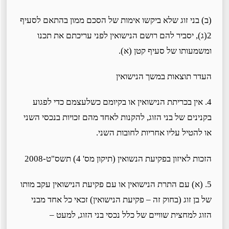
(ב) בני זוג שלא ביקשו אימות של הסכם ממון בהתאם לסעיף
2(ג), יסביר להם רושם הנישואין לפני עריכתם את תכנו
ומשמעותו של סעיף קטן (א).
העדר תוצאות במשך הנישואין
4. אין בכריתת הנישואין או בקיומם כשלעצמם כדי לפגוע
בקנינים של בני הזוג, להקנות לאחד מהם זכויות בנכסי השני
או להטיל עליו אחריות לחובות השני.
הזכות לאיזון בפקיעת הנשואין (תיקון מס' 4) תשס"ט-2008
5. (א) עם התרת הנישואין או עם פקיעת הנישואין עקב מותו
של בן זוג (בחוק זה – פקיעת הנישואין) זכאי כל אחד מבני
הזוג למחצית שוויים של כלל נכסי בני הזוג, למעט –