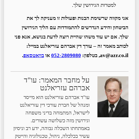
למטרות הגירושין שלך.
אני מקווה שרשימת הבנות ופעולות זו מעניקה לך את
הביטחון והידע הנדרשים להתמודדות עם הליך הגירושין
שלך. אם יש עוד משהו שהיית רוצה לדעת בנושא, אנא פני
לכותב מאמר זה – עורך דין אברהם עזריאלנט במייל:
av@azr.co.il, בטלפון:
052-2809080
או
בוואטסאפ
.
על מחבר המאמר: עו"ד
אברהם עזריאלנט
עו"ד אברהם עזריאלנט הוא מייסד
ומנהל של חברת עורכי דין עזריאלנט
לישראל, המתמחה בדיני משפחה
וגירושין מזה כשלושה עשורים.
באמתחתו השכלה גבוהה, ידע רב וניסיון
עשיר בכלכלה, ניהול, טכנולוגיה והייטק