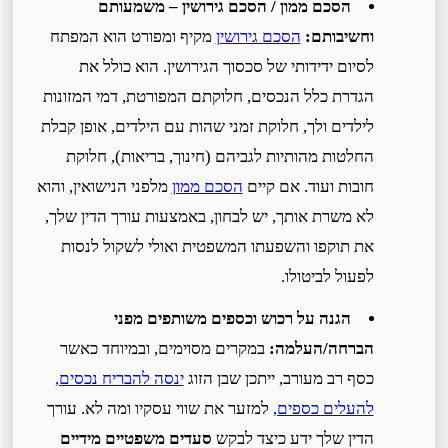
הסכם ממון / הסכם גירושין – משמעותם
וחשיבותם:
הסכם גירושין
מקיף ומפורט הוא המפתח
לסיום ידידותי של סכסוך הגירושין. הוא כולל את
הגדרת כלל הנכסים, חלוקתם המפורטת, דמי המזונות
לילדים ולך, חלוקת זמני שהות עם הילדים, אופן קבלת
החלטות מהותיות לגביהם (חינוך, בריאות), חלוקת
חובות ועוד. אם קיים
הסכם ממון
מלפני הנישואין, והוא
לא משרת אותך, יש לבחון, באמצעות עורך הדין שלך,
את תוקפו והשפעתו המשפטית ואולי לשקול לנסות
לפעול לביטולו.
הגנה על רכוש וכספים משותפים מפני
הברחה/העלמה:
במקרים מסוימים, ובמיוחד כאשר
כסף רב מעורב, ייתכן שבן הזוג
ינסה להבריח נכסים,
להעלים כספים,
למזער את שווי עסקיו ומה לא. עורך
הדין שלך ידע כיצד לבקש
סעדים משפטיים מידיים