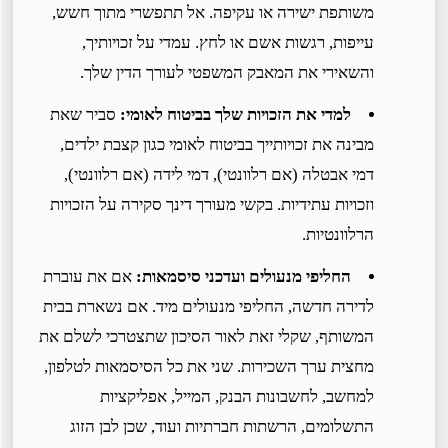
משותפת ישירה או עקיפה. אל תתפשרי מתוך חשש,
עייפות, רגשות אשם או לחץ. עמדי על זכויותיך,
והשאירי את המאבק המשפטי לעורך הדין שלך.
למדי את הזכויות שלך בביטוח לאומי:
סביר שאת
מבינה את זכויותייך בביטוח לאומי כגון קצבת ילדים,
דמי אבטלה (אם רלוונטי), דמי לידה (אם רלוונטי),
וזכויות עתידיות. בקשי מעורך דינך סקירה על הזכויות
הרלוונטיות.
החליפי מנעולים ועדכני סיסמאות:
אם את עוברת
לדירה חדשה, החליפי מנעולים מיד. אם נשארת בבית
המשותף, שקלי זאת לאור הסיכון שתצטרכי לשלם את
מחצית ערך השכירות. שני את כל הסיסמאות לטלפון,
למחשב, לחשבונות הבנק, המייל, אפליקציות
התשלומים, הרשתות חברתיות ועוד, שכן לבן הזוג