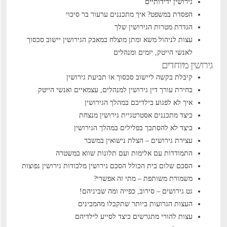
גירושין ידידותיים
הפסדת במשפט? איך מתכננים ערעור בר סיכוי
הגדרת מטרות הגירושין שלך
עצות לניהול משא ומתן מוצלח במאבק הגירושין
יישוב סכסוך
לאנשי הייטק, יזמים ומנהלים
גירושין מיוחדים
קיבלת בקשה ליישוב סכסוך או תביעת גירושין
בחירת עורך דין גירושין למנהלים, עצמאיים ואנשי הייטק
איך לא לפגוע בילדיכם במהלך הגירושין
כיצד מתכננים אסטרטגיית גירושין מנצחת
כיצד לא להסתבך בפלילים במהלך הגירושין
עצירת גירושים – הצלת נישואין במשבר
התמודדות עם אלימות ועם תלונות שווא במשטרה
הסכם שלום בית הכולל הסכם גירושין
מלכודות גירושין נפוצות
משמורת משותפת – מתי זה אפשרי?
גט גירושים – סירוב, כפייה ומה שביניהם!
העצות הגרועות ביותר שתקבלו מהמבינים
עצות להורי מתגרשים כיצד לסייע לילדיהם