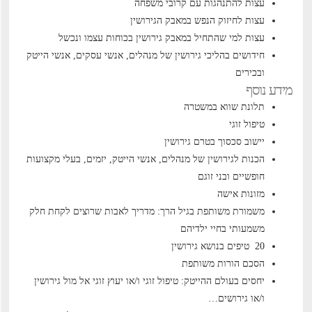
עצות להתנהגות עם קרובי משפחה
עצות לחיזוק הנפש במאבק הגירושין
עצות למי שהתחיל במאבק גירושין בכוחות עצמו ונכשל
חידושים בהליכי גירושין של מנהלים, אנשי עסקים, אנשי הייטק
ובכירים
מידע נוסף
תלונת שווא במשטרה
טיפול זוגי
יישוב סכסוך בטרם גירושין
הכנות לגירושין של מנהלים, אנשי הייטק, יזמים, בעלי מקצועות
חופשיים ובני זוגם
מזונות אישה
משמורת משותפת בגיל הרך: מדריך לאבות שרוצים לקחת חלק
משמעותי בחיי ילדיהם
20 טיפים בנושא גירושין
הסכם הורות משותפת
יחסים בעולם ההייטק: טיפול זוגי ו/או יעוץ זוגי אל מול גירושין
ו/או גירושים…