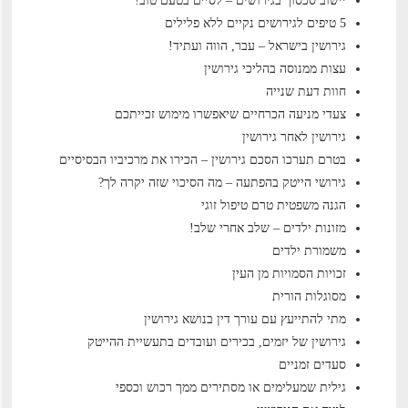
יישוב סכסוך בגירושים – לסיים בטעם טוב!
5 טיפים לגירושים נקיים ללא פלילים
גירושין בישראל – עבר, הווה ועתיד!
עצות ממנוסה בהליכי גירושין
חוות דעת שנייה
צעדי מניעה הכרחיים שיאפשרו מימוש זכייתכם
גירושין לאחר גירושין
בטרם תערכו הסכם גירושין – הכירו את מרכיביו הבסיסיים
גירושי הייטק בהפתעה – מה הסיכוי שזה יקרה לך?
הגנה משפטית טרם טיפול זוגי
מזונות ילדים – שלב אחרי שלב!
משמורת ילדים
זכויות הסמויות מן העין
מסוגלות הורית
מתי להתייעץ עם עורך דין בנושא גירושין
גירושין של יזמים, בכירים ועובדים בתעשיית ההייטק
סעדים זמניים
גילית שמעלימים או מסתירים ממך רכוש וכספי