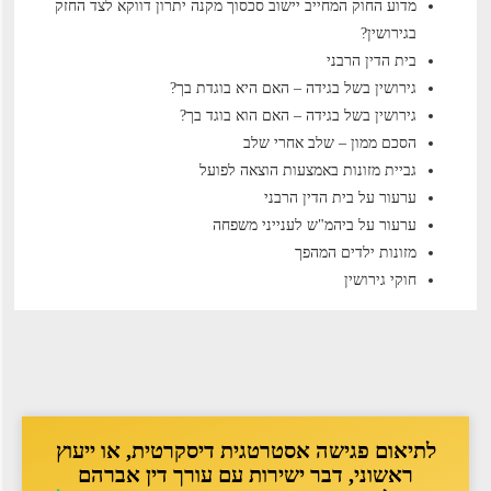
מדוע החוק המחייב יישוב סכסוך מקנה יתרון דווקא לצד החזק
בגירושין?
בית הדין הרבני
גירושין בשל בגידה – האם היא בוגדת בך?
גירושין בשל בגידה – האם הוא בוגד בך?
הסכם ממון – שלב אחרי שלב
גביית מזונות באמצעות הוצאה לפועל
ערעור על בית הדין הרבני
ערעור על ביהמ"ש לענייני משפחה
מזונות ילדים המהפך
חוקי גירושין
לתיאום פגישה אסטרטגית דיסקרטית, או ייעוץ
ראשוני, דבר ישירות עם עורך דין אברהם