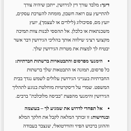
דינך:
מלבד עורך דין לגירושין, ייתכן שיהיה צורך
להתייעץ עם רואה חשבון, מומחה להערכת עסקים,
יועץ מס, פסיכולוג (לילדים או לעצמך), יועץ
משכנתאות או כלכלן. אל תהססי לבנות צוות תמיכה
מקצועי רציני שילווה אותך בהליכי הגירושין דבר אשר
יבטיח לך למצות את מטרות הגירושין שלך.
הימנעי מפרסום והתבטאויות ברשתות חברתיות:
כל פרסום, תמונה או התבטאות שלך ברשתות
החברתיות בענייני הגירושין עלולים לשמש נגדך בבית
המשפט. שמרי על דיסקרטיות מוחלטת בנוגע לתהליך
הגירושין והימנעי מהפצת "כביסה מלוכלכת" ברבים.
אל תפחדי לדרוש את שמגיע לך – בעוצמה
ובנחישות:
זו זכותך המלאה לקבל את חלקך המלא
וההוגן ברכוש הפיזי והווירטואלי, שנצבר בעבודה