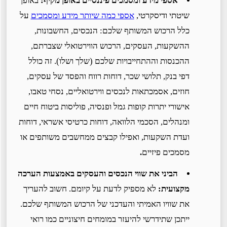
אספי מידע ומסמכים פיננסיים באופן מקיף:
באופן
שיטתי ודיסקרטי,
אספי כמה שיותר מידע ומסמכים
על
כלל הרכוש המשותף שלכם: הנכסים, החשבונות,
ההשקעות, העסקים, הרכוש הווירטואלי שצברתם,
ההכנסות וההתחייבויות שלכם (שלך ושלו). זה כולל
דפי בנק, תלושי שכר, דוחות רווח והפסד של עסקים,
חוזים, אסמכתאות לנכסים ווירטואליים, נסחי טאבו,
אישורי יתרות קופות גמל ופנסיה, פוליסות ביטוח חיים
ומנהלים, הסכמי הלוואה, דוחות כרטיסי אשראי, דוחות
ועדת השקעות, ואפילו קבצים ממחשבים משותפים או
מסמכים פיזיים
.
הביני את שווי הנכסים והעסקים באמצעות הערכה
מקצועית:
לא מספיק לדעת על קיומם. חשוב להעריך
את שוויו האמיתי והעדכני של הרכוש המשותף שלכם.
ייתכן שתידרשי להיעזר במומחים חיצוניים כמו רואי