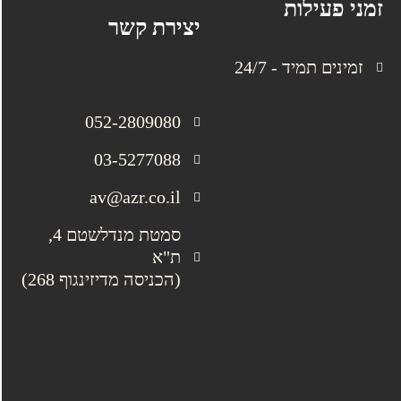
זמני פעילות
יצירת קשר
זמינים תמיד - 24/7
052-2809080
03-5277088
av@azr.co.il
סמטת מנדלשטם 4,
ת"א
(הכניסה מדיזינגוף 268)