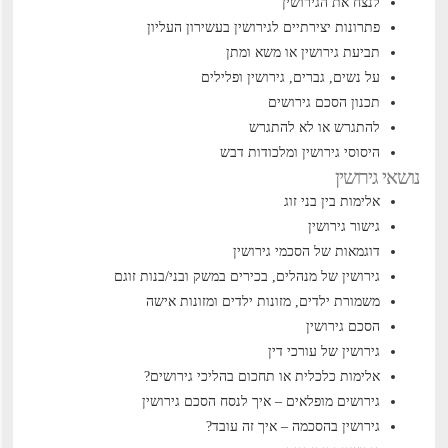
לנצח את הגירושין
פתרונות יצירתיים לגירושין בעשירון העליון
תביעת גירושין או משא ומתן
על נשים, גברים, גירושין ופלילים
תכנון הסכם גירושים
להתגרש או לא להתגרש
היסוסי גירושין ומלכודות דבש
נושאי גירושין
אלימות בין בני זוג
גישור גירושין
דוגמאות של הסכמי גירושין
גירושין של מנהלים, בכירים במשק ובני/בנות זוגם
משמורת ילדים, מזונות ילדים ומזונות אישה
הסכם גירושין
גירושין של עורכי דין
אלימות כלכלית או תחכום בהליכי גירושים?
גירושים מופלאים – איך לנסח הסכם גירושין
גירושין בהסכמה – איך זה עובד?