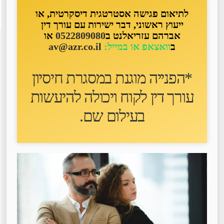
לתיאום פגישה אסטרטגית דיסקרטית, או
ייעוץ ראשוני, דבר ישירות עם עורך דין
אברהם עזריאלנט ב
0522809080
או
ב
וואצאפ או במייל:
av@azr.co.il
*הפנייה מוגנת במסגרת חיסיון
עורך דין לקוח ו
יכולה להיעשות
בעילום שם
.