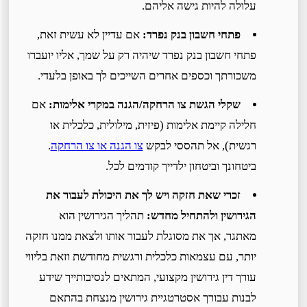
עלולה להיות גישה אליהם.
פתחי חשבון בנק נפרד:
אם עדיין לא עשית זאת,
פתחי חשבון בנק נפרד שיהיה רק על שמך, אליו יועברו
משכורתך וכספים אחרים השייכים לך באופן בלעדי.
שקלי הגשת צו הרחקה/הגנה במקרי אלימות:
אם
חלילה קיימת אלימות (פיזית, מילולית, כלכלית או
רגשית), אל תהססי לבקש
צו הגנה או צו הרחקה
.
ביטחונך וביטחון ילדייך קודמים לכל.
זכרי שאת חזקה ויש לך את היכולת לעבור את
הגירושין ולהתחיל מחדש:
תהליך הגירושין הוא
מאתגר, אך את מסוגלת לעבור אותו ולצאת ממנו חזקה
יותר, עם עצמאות כלכלית ורגשית מחודשת וזאת בליווי
עורך דין גירושין מקצועי, המתאים לנסיבותייך שידע
לבנות עבורך אסטרטגיית גירושין מנצחת בהתאם