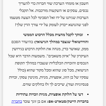
חשבון או מומחי הערכת שווי חברות כדי להעריך
נכסים, עסקים או השקעות מורכבות. אל תקבלי
הערכות שניתנו על ידו ואל תסכימי לכל הצעה מטעמו
לפני שהנושא ייבדק לעומק על ידי עורך הדין שלך!
זכותך לקבל מחצית מכלל הרכוש הממשי
והווירטואלי שנצבר במהלך הנישואין:
בהיעדר הסכם
ממון, שאושר כדין, מנחה את חלוקת הרכוש בגירושין
העיקרון של "איזון משאבים". משמעות הדבר היא שכל
הנכסים והזכויות הכלכליות שנצברו במהלך תקופת
הנישואין, מכל סוג שהוא ומכל מקור שהוא (כולל
עסקיו של בן הזוג, אופציות, מניות, מוניטין עסקי, זכויות
פנסיוניות ועוד), שייכים לך ולו בחלקים שווים.
דעי על חלוקת אופציות, מניות וזכויות עתידיות
בחברות הייטק/סטארט-אפ:
אם בן זוגך עובד
בחברת