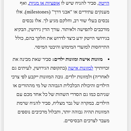
הייטק
, סביר להניח שיש לו
אופציות או מניות
, ואף
מענקים עתידיים או "אבני דרך" (milestones). אלו
נכסים בעלי שווי רב, וחלקם מגיע לך. אלו נכסים
מורכבים לתפישה ולאיתור. עורך הדין גירושין, הבקיא
בגירושי הייטק ידע כיצד לדרוש את חלקך בהם, כולל
התייחסות למועדי המימוש והיבטי המיסוי.
מזונות אישה ומזונות ילדים:
סביר שאת מבינה את
זכויותייך
למזונות אישה
(בתקופת הגירושין, לעיתים גם
לאחריה) ולמזונות ילדים. גובה המזונות ייקבע לפי צרכי
הילדים והיכולת הכלכלית הגבוהה של מי מההורים או
שניהם כמו גם הסדרי השהות של כל אחד מכם עם
הילדים. במקרה של גבר מצליח, סביר להניח שרמת
המזונות תהיה גבוהה יותר, ותכלול מרכיבים נוספים
מעבר לצרכים הבסיסיים.