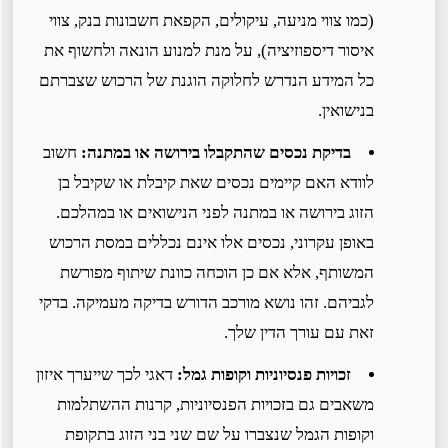
(כמו צווי מניעה, עיקולים, הקפאת חשבונות בנק, צווי
איסור דיספוזיציה), על מנת למנוע הונאה ולחשוף את
כל המידע הנדרש לחלוקה הוגנת של הרכוש שצברתם
בנישואין.
בדיקת נכסים שהתקבלו בירושה או במתנה:
חשוב
לוודא האם קיימים נכסים שאת קיבלת או שקיבל בן
הזוג בירושה או במתנה לפני הנישואים או במהלכם.
באופן עקרוני, נכסים אלו אינם נכללים במסת הרכוש
המשותף, אלא אם כן הוכחה כוונת שיתוף מפורשת
לגביהם. זהו נושא מורכב הדורש בדיקה מעמיקה. בדקי
זאת עם עורך הדין שלך.
זכויות פנסיוניות וקופות גמל:
דאגי לכך שייערך איזון
משאבים גם בזכויות הפנסיוניות, קרנות ההשתלמות
וקופות הגמל שנצברו על שם שני בני הזוג בתקופת