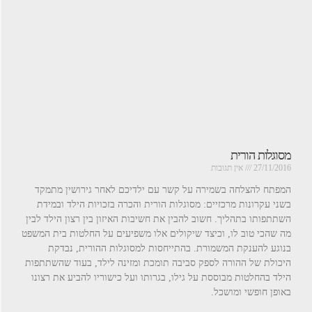
מסוגלות הורית
27/11/2016
אין תגובות
המפתח להצלחה בשמירה על קשר עם ילדיכם לאחר גירושין מתמקד
בשני עקרונות מרכזיים: מסוגלות הורית והכרה בזכויות הילד ובמידת
השתתפותו בתהליך. חשוב להבין את חשיבות האיזון בין רצון הילד לבין
מה שהכי טוב לו, וכיצד שיקולים אלו משפיעים על החלטות בית המשפט
בנוגע להענקת המשמורת. בהתייחסות למסוגלות ההורית, נבדקת
היכולת של ההורה לספק סביבה תומכת ומזינה לילד, בעוד שהשתתפות
הילד בהחלטות מבוססת על גילו, בגרותו ועל כישוריו להביע את רצונו
באופן חופשי ומושכל.