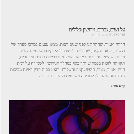
על נשים, גברים, גירושין ופלילים
08/12/2016
אין תגובות
חדווה ואמיר, שהתחתנו לפני שנים רבות, מצאו עצמם במרכז סערה של
רגשות, קנאה ונקמה, שהובילה לפיצוץ ולמאבקים משפטיים קשים.
חדווה, שהשקיעה רבות במראה החיצוני וברכישת בגדים ואביזרים,
תקוותה לזכות בכמה שיותר כסף במהלך הגירושין לשמירה על רמת
חייה. אמיר, מצדו, חיפש נקמה והשפלה, והציג בבית הדין ראיות מביכות
נגד חדווה שהובילו לתביעה משפטית ולהתדיינות רבה.
קרא עוד »