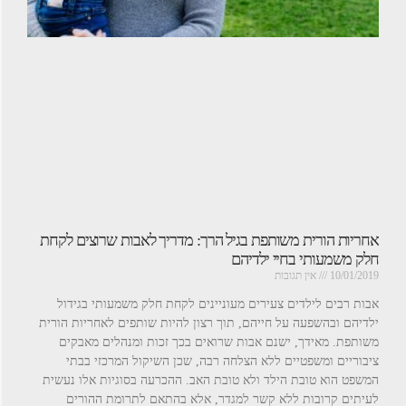
אחריות הורית משותפת בגיל הרך: מדריך לאבות שרוצים לקחת
חלק משמעותי בחיי ילדיהם
10/01/2019
אין תגובות
אבות רבים לילדים צעירים מעוניינים לקחת חלק משמעותי בגידול
ילדיהם ובהשפעה על חייהם, תוך רצון להיות שותפים לאחריות הורית
משותפת. מאידך, ישנם אבות שרואים בכך זכות ומנהלים מאבקים
ציבוריים ומשפטיים ללא הצלחה רבה, שכן השיקול המרכזי בבתי
המשפט הוא טובת הילד ולא טובת האב. ההכרעה בסוגיות אלו נעשית
לעיתים קרובות ללא קשר למגדר, אלא בהתאם לתרומת ההורים