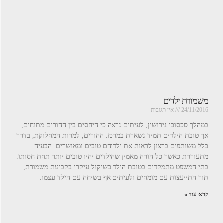
משמורת ילדים
24/11/2016
אין תגובות
במהלך סכסוכי גירושין, לעיתים נראה כי היחסים בין ההורים מתוחים,
אך טובת הילדים תמיד נשארת במרכז. ההורים, למרות המחלוקת, בדרך
כלל משותפים ברצון לראות את ילדיהם טובים ומאושרים. הבעיה
מתעוררת כאשר כל הורה מאמין שהילדים יהיו טובים יותר תחת חסותו.
בתי המשפט מתמקדים בטובת הילד כשיקול עיקרי בקביעת משמורת,
תוך התייעצות עם מומחים ולעיתים אף בשיחה עם הילד עצמו.
קרא עוד »