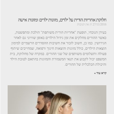
חלוקת אחריות הורית על ילדים, מזונות ילדים ומזונות אישה
27/11/2016
אין תגובות
בעידן הנוכחי, תופעת "אחריות הורית משותפת" הולכת ומתפשטת,
כאשר ההורים מחלקים את זמן גידול הילדים באופן שוויוני גם לאחר
הגירושין. כמו כן, חשוב לזכור את חשיבות ההסדרים הרשמיים למימון
הוצאות הילדים, כולל מזונות והוצאות חינוך ורפואה, שמחייבים שיתוף
פעולה ותשלומים משותפים של שני ההורים. במקרה של מחלוקת, בית
המשפט יכול לקבוע את תנאי המשמורת והמזונות בהתאם לטובת הילד
והיכולת הכלכלית של ההורים.
קרא עוד »