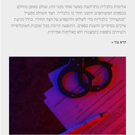
אלימות כלכלית מתרחשת כאשר אחד מבני הזוג שולט באופן מוחלט
בכספים המשותפים והשני תלוי בו כלכלית. הצד השולט מפעיל
"סנקציות" כלכליות כדי לשלוט ולהשפיע על הצד התלוי, כולל מניעת
צרכים בסיסיים והשגת כספים. התופעה קיימת בכל שכבות האוכלוסייה
ולעיתים נתפסת כקמצנות ולא כאלימות אמיתית.
קרא עוד »