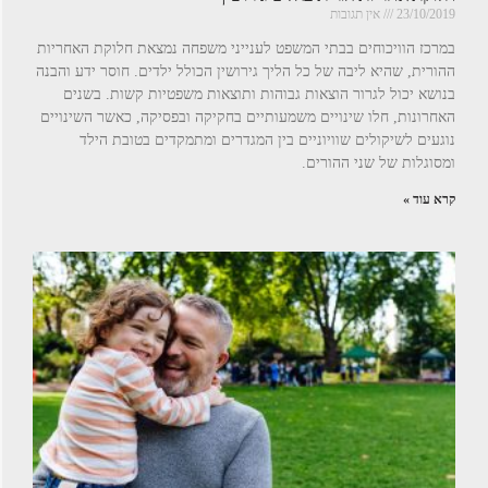
23/10/2019
אין תגובות
במרכז הוויכוחים בבתי המשפט לענייני משפחה נמצאת חלוקת האחריות
ההורית, שהיא ליבה של כל הליך גירושין הכולל ילדים. חוסר ידע והבנה
בנושא יכול לגרור הוצאות גבוהות ותוצאות משפטיות קשות. בשנים
האחרונות, חלו שינויים משמעותיים בחקיקה ובפסיקה, כאשר השינויים
נוגעים לשיקולים שוויוניים בין המגדרים ומתמקדים בטובת הילד
ומסוגלות של שני ההורים.
קרא עוד »