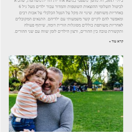
ביולי 2017, חל מהפך משפטי בנושא אחריות הורית משותפת, שהביא
לביטול תשלומי ההוצאות השוטפות והמדור עבור ילדים מעל גיל 6
באחריות משותפת. שינוי זה מקל על הנטל הכלכלי על אבות רבים
ומאפשר להם לקיים קשר משמעותי עם ילדיהם. התנאים המקובלים
לאחריות משותפת כוללים מסוגלות הורית דומה, שיתוף פעולה
ותקשורת טובה בין ההורים, ורצון הילדים לזמן שווה עם שני ההורים.
קרא עוד »