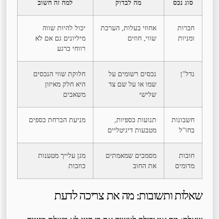
סוג נכס
מה לבדוק
למה זה חשוב
חברות
אחוזי בעלות, הערכת
יכול להיות שווה
ומניות
שווי, חוזים
מיליונים גם אם לא
רווחי כרגע
נדל"ן
נכסים רשומים על
חלוקת שווי הנכסים
שמו או על שם צד
היא חלק מאיזון
שלישי
משאבים
חשבונות
תנועות כספיות,
מניעת הברחת כספים
בחו"ל
מטבעות דיגיטליים
חובות
מסמכים שמאמתים
מגן עלייך מטענות
מדומים
את החוב
כוזבות
שאלות ותשובות: מה את צריכה לדעת