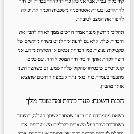
קיר בלתי עביר. אבל אני כאן כדי להגיד לך בברור: יש דרך
להתקדם, ובעזרת אסטרטגיה משפטית חכמה את יכולה
להפוך את המצב לטובתך.
תהליכי גירושין מגבר אמיד דורשים ממך לא רק להבין את
הזכויות שלך, אלא גם לדעת איך לנווט בשדה מוקשים של
טקטיקות נפוצות כמו הברחת נכסים או הסתרת מידע. אני
רוצה לקחת אותך יד ביד דרך המסלול הזה, עם כלים
קונקרטיים שיבטיחו שהקול שלך יישמע, גם כשהצד השני
מתבצר בעמדת כוח. בואי נתחיל במפת הדרכים שתוציא
אותך מהבוץ.
הבנת השטח: פערי כוחות ומה עומד מולך
כשאת מתמודדת עם בן זוג שמסרב לשתף פעולה, במיוחד
כשמדובר בגבר בעל משאבים כלכליים משמעותיים, את
נתקלת לעיתים קרובות בקיר של שתיקה או ניסיונות עיכוב.