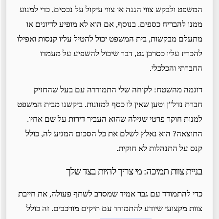
המשפט ולבקש צווי הגנה או צווי עיקול על נכסים, כדי למנוע
ממנו להבריח כספים. בנוסף, אם הוא לא מופיע לדיונים או
מתעלם מבקשות, בית המשפט יכול להטיל עליו קנסות ואפילו
להכריז עליו כסרבן גט, דבר שיכול להשפיע על מעמדו
החברתי והכלכלי.
דוגמה מהשטח: לקוחה שלי התמודדה עם בעל שהחזיק
חברת נדל"ן וטען שאין לו כסף למזונות. ביקשנו מבית המשפט
למנות חוקר פרטי שגילה שהוא העביר דירות על שם אחיו.
התוצאה? הוא נאלץ לשלם את כל הסכום המגיע לה, כולל
קנס על התנהלות לא חוקית.
בניית צוות תמיכה: מי צריך להיות בצד שלך
כדי להתמודד עם גבר אמיד שמסרב לשתף פעולה, את חייבת
צוות מקצועי שיודע להתמודד עם תיקים מורכבים. זה כולל