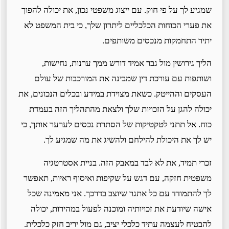
שמגיע לך על פי חוק. עם ייצוג משפטי נכון, את יכולה להפוך
את פערי הכוחות הכלכליים ליתרון שלך, כי בית המשפט לא
יתיר התחמקות מנכסים משותפים.
הליך גירושין מול גבר אמיד דורש ממך ערנות, נחישות,
ושותפות עם עורכת דין שמבינה את המורכבות של עולם
העסקים וההייטק. כשאת מצוידת במידע ובכלים הנכונים, את
יכולה להגן על הזכויות שלך ולצאת מהתהליך הזה בעמדת
כוח. אל תתני לטקטיקות של הסתרת נכסים לערער אותך, כי
יש לך את היכולת להילחם ולהשיג את מה שמגיע לך.
זכרי תמיד, את לא לבד במאבק הזה. בניית אסטרטגיה
משפטית חזקה, עם דגש על שקיפות ואיסוף ראיות, תאפשר
לך להתמודד עם כל אתגר שיוצב בדרכך. אני מאמינה שכל
אישה שיודעת את זכויותיה ומוכנה לפעול במהירות, יכולה
להבטיח לעצמה עתיד כלכלי יציב, גם מול יריב חזק כלכלית.