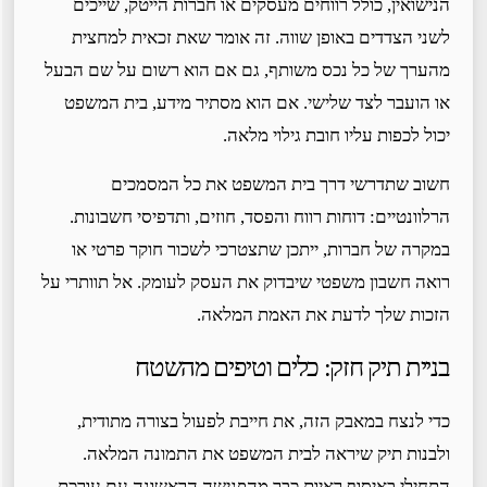
הנישואין, כולל רווחים מעסקים או חברות הייטק, שייכים
לשני הצדדים באופן שווה. זה אומר שאת זכאית למחצית
מהערך של כל נכס משותף, גם אם הוא רשום על שם הבעל
או הועבר לצד שלישי. אם הוא מסתיר מידע, בית המשפט
יכול לכפות עליו חובת גילוי מלאה.
חשוב שתדרשי דרך בית המשפט את כל המסמכים
הרלוונטיים: דוחות רווח והפסד, חוזים, ותדפיסי חשבונות.
במקרה של חברות, ייתכן שתצטרכי לשכור חוקר פרטי או
רואה חשבון משפטי שיבדוק את העסק לעומק. אל תוותרי על
הזכות שלך לדעת את האמת המלאה.
בניית תיק חזק: כלים וטיפים מהשטח
כדי לנצח במאבק הזה, את חייבת לפעול בצורה מתודית,
ולבנות תיק שיראה לבית המשפט את התמונה המלאה.
התחילי באיסוף ראיות כבר מהפגישה הראשונה עם עורכת