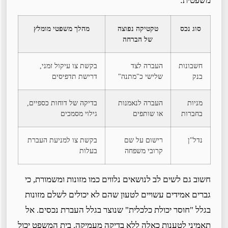
משפטית:
סוג נכס
טקטיקה נפוצה
מהלך משפטי מומלץ
של הברחה
חשבונות
העברה לצד
בקשת צו עיקול זמני,
בנק
שלישי כ"מתנה"
דרישת תדפיסים
מניות
העברה לנאמנות
בדיקה של דוחות כספיים,
בחברות
או שותפים
גילוי מסמכים
נדל"ן
רישום על שם
בקשת צו למניעת העברת
קרובי משפחה
בעלות
חשוב גם לשים לב לנושאים נלווים כמו מזונות ומשמורת, כי
גברים אמידים עשויים לטעון שהם לא יכולים לשלם מזונות
בגלל "חוסר יכולת כלכלית" שנוצר בגלל העברת נכסים. אל
תאמיני לטענות כאלה ללא בדיקה מעמיקה. בית המשפט יכול