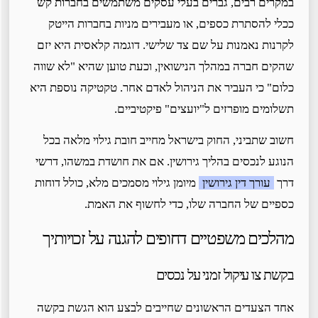
במקרים רבים, גברים בעלי עסקים משתמשים בחברות קש
ככלי להסתרת כספים, או מעבירים מניות בחברות הייטק
לקרנות נאמנות על שם צד שלישי. דוגמה קלאסית היא יזם
שהקים חברה במהלך הנישואין, וכעת טוען שהיא "לא שווה
כלום" כי העביר את הניהול לאדם אחר. טקטיקה נוספת היא
תשלומים מופרזים ל"יועצים" פיקטיביים.
חשוב שתביני, החוק בישראל מחייב חובת גילוי מלאה בכל
הנוגע לנכסים בהליך גירושין. אם את חושדת במשהו, דרשי
דרך
עורך דין גירושין
מיומן גילוי מסמכים מלא, כולל דוחות
כספיים של החברה שלו, כדי לחשוף את האמת.
מהלכים משפטיים דחופים להגנה על זכויותיך
בקשת צו עיקול זמני על נכסים
אחד הצעדים הראשונים שחייבים לבצע הוא הגשת בקשה