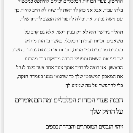
ההייטק, פערי הכוחות הכלכליים יכולים להיתפס כמכשול
בלתי עביר, אבל אני כאן להראות לך שזה לא חייב להיות כך.
עם גישה נכונה, את יכולה להפוך את המצב ליתרון שלך.
תהליך גירושין הוא לא רק עניין רגשי, אלא גם קרב על
משאבים, זכויות ועתידך הכלכלי. כאשר בן הזוג מחזיק
בנכסים מורכבים כמו מניות, חברות או הכנסות גבוהות, חשוב
שתביני את השטח ותפעלי בצורה מדויקת כבר מהרגע
הראשון. אני רוצה להדריך אותך צעד אחר צעד כיצד לנהל
את המאבק המשפטי שלך כך שתצאי ממנו בעמדה חזקה,
בלי להתפשר על מה שמגיע לך.
הבנת פערי הכוחות הכלכליים ומה הם אומרים
על התיק שלך
זיהוי הנכסים המוסתרים והברחת כספים