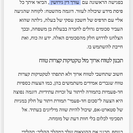
בפגישה הראשונה עם
עורך דין גירושין
, הביאי איתך כל
פיסת מידע שיכולה לעזור. דוגמה מהשטח: לקוחה שהגיעה
אליי עם תדפיס של חשבון עסקי של בעלה, גילתה שהוא
העביר סכומים גדולים לחברה בבעלות בן משפחה, ובכך
הצלחנו לדרוש חלק מהסכומים האלה. ידע זה כוח, ואת
חייבת להשתמש בו.
תכנון לטווח ארוך מול טקטיקות קצרות טווח
חשוב שתחשבי לטווח ארוך ולא תתפתי לטקטיקות קצרות
טווח שגברים אמידים משתמשים בהן, כמו הצעות כספיות
חד-פעמיות בתמורה לויתור על זכויות עתידיות. דוגמה נפוצה
היא הצעה ל"סכום חד-פעמי" תמורת ויתור על חלק במניות
של סטארט-אפ, שיכול להיות שווה מיליונים בעתיד. אל
תסכימי לכלום בלי חוות דעת של מומחה.
בנוסף, תכנני את ההוצאות שלך במהלך ההליך: תהליכי