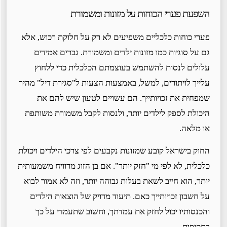
השפעת פערי הכוחות על מזונות ומשמורת
פערי כוחות כלכליים משפיעים לא רק על חלוקת רכוש, אלא
גם על סוגיות כמו מזונות ילדים ומשמורת. גברים אמידים
עלולים לנסות להשתמש בעוצמתם הכלכלית כדי ללחוץ
עלייך לויתורים, למשל, באמצעות הצעות ל"סגירת דיל" מהיר
שמפחית את זכויותייך. הם עשויים לטעון שיש להם את
היכולת לספק לילדים יותר, ולנסות לקבל משמורת משותפת
או מלאה.
החוק בישראל קובע שמזונות נקבעים לפי צרכי הילדים ויכולת
כלכלית, לא לפי מי "חזק יותר". אם בן הזוג מרוויח משמעותית
יותר, הוא חייב לשאת בעלות גבוהה יותר, וזה לא אמור לבוא
על חשבון זכויותייך כאם. תיעוד מדויק של הוצאות הילדים
והכנסותיו יכול לחזק את עמדתך, וחשוב שתעמדי על כך
בתקיפות.