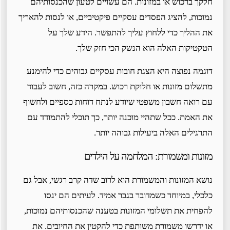
חלקך ברכוש או במזונות. הם עשויים לטעון שהכנסותיהם
נמוכות, להציג הפסדים עסקיים פיקטיביים, או לנסות להאריך
את ההליך כדי ללחוץ עליך להתפשר. הידע שלך על
הטקטיקות האלה הוא הנשק הכי חזק שלך.
דוגמה נפוצה היא הצגת חובות עסקיים גבוהים כדי להימנע
מתשלום מזונות או חלוקת רכוש. במקרה כזה, חשוב לעבוד
עם רואה חשבון משפטי שיודע לנתח דוחות כספיים ולחשוף
את האמת. ככל שתהיי מוכנה יותר, כך תוכלי להתמודד עם
התרגילים האלה ביעילות גבוהה יותר.
מזונות ומשמורת: המלחמה על הילדים
נושא המזונות והמשמורת הוא לרוב שדה קרב רגשי, אבל גם
כלכלי, במיוחד כשמדובר בגבר אמיד. לעיתים הם ינסו
להפחית את תשלומי המזונות בטענה שהכנסותיהם נמוכות,
או ידרשו משמורת משותפת כדי להקטין את החיובים. את